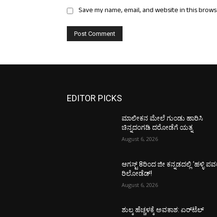
Save my name, email, and website in this brows
EDITOR PICKS
ಮಾಲೀಕನ ಮೇಲೆ ಗುಂಡು ಹಾರಿಸಿ
ಚಿನ್ನದಂಗಡಿ ದರೋಡೆಗೆ ಯತ್ನ
August 6, 2026
ಆಗಸ್ಟ್ 8ರಿಂದ ಜೀ ಕನ್ನಡದಲ್ಲಿ ‘ಹಳ್ಳಿ ಪವ
ರಿಲೋಡೆಡ್!
August 6, 2026
ಶುಲ್ಕ ಹೆಚ್ಚಳಕ್ಕೆ ಅವಕಾಶ: ಏರ್‌ಟೆಲ್