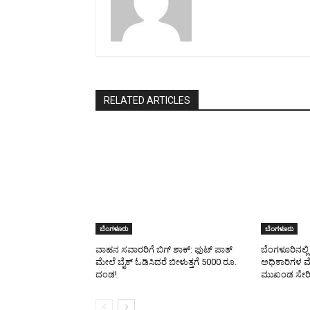
RELATED ARTICLES
ಬೆಂಗಳೂರು
ಬೆಂಗಳೂರು
ವಾಹನ ಸವಾರರಿಗೆ ಬಿಗ್ ಶಾಕ್: ಫುಟ್ ಪಾತ್
ಬೆಂಗಳೂರಿನಲ್ಲಿ
ಮೇಲೆ ಬೈಕ್ ಓಡಿಸಿದರೆ ಬೀಳುತ್ತಗೆ 5000 ರೂ.
ಅಧಿಕಾರಿಗಳ ಮೇ
ದಂಡ!
ಮುಖಂಡ ಸೇರಿ 