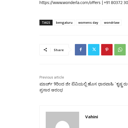
https://www.wonderla.com/offers | +91 80372 3
TAGS
bengaluru
womens day
wondrlaw
Share
Previous article
ಮಾರ್ಚ್ 9ರಿಂದ ಜೀ ಟಿವಿಯಲ್ಲಿ ಹೊಸ ಧಾರವಾಹಿ `ಕೃಷ್ಣ ರುಕ್
ಪ್ರಸಾರ ಆರಂಭ
Vahini