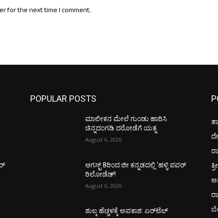
er for the next time I comment.
POPULAR POSTS
P
ಮಾಲೀಕನ ಮೇಲೆ ಗುಂಡು ಹಾರಿಸಿ
ತಾ
ಚಿನ್ನದಂಗಡಿ ದರೋಡೆಗೆ ಯತ್ನ
ದ
August 6, 2026
ರಾ
ಕ್ರ
ರ್
ಆಗಸ್ಟ್ 8ರಿಂದ ಜೀ ಕನ್ನಡದಲ್ಲಿ ‘ಹಳ್ಳಿ ಪವರ್
ರಿಲೋಡೆಡ್!
ಅ
August 6, 2026
ರ
ಬ
ಶುಲ್ಕ ಹೆಚ್ಚಳಕ್ಕೆ ಅವಕಾಶ: ಏರ್‌ಟೆಲ್