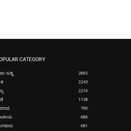
OPULAR CATEGORY
ಜಾ ಸುದ್ದಿ
2865
ೇಶ
2243
ಜ್ಯ
2216
ೀಡೆ
1138
ಪರಾಧ
790
ಾಜಕೀಯ
686
ೆಂಗಳೂರು
681