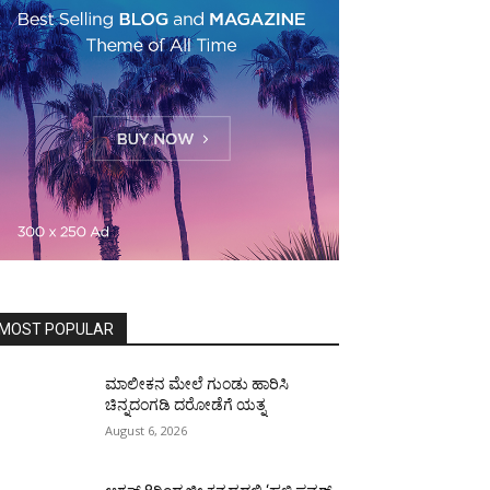
MOST POPULAR
ಮಾಲೀಕನ ಮೇಲೆ ಗುಂಡು ಹಾರಿಸಿ
ಚಿನ್ನದಂಗಡಿ ದರೋಡೆಗೆ ಯತ್ನ
August 6, 2026