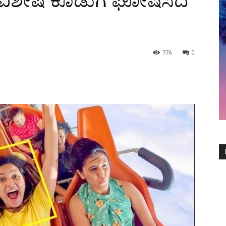
 ವಿಶೇಷ ಕೊಡುಗೆ ಘೋಷಿಸಿದ
776
0