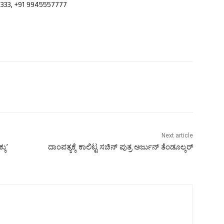
0333, +91 9945557777
Next article
ಕು’
ದಾಂಪತ್ಯಕ್ಕೆ ಕಾಲಿಟ್ಟ ಸಚಿನ್ ಪುತ್ರ ಅರ್ಜುನ್ ತೆಂಡೂಲ್ಕರ್