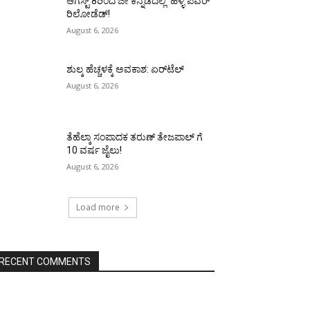
ಆಗಸ್ಟ್ 8ರಿಂದ ಜೀ ಕನ್ನಡದಲ್ಲಿ ‘ಹಳ್ಳಿ ಪವರ್
ರಿಲೋಡೆಡ್!
August 6, 2026
ಶುಲ್ಕ ಹೆಚ್ಚಳಕ್ಕೆ ಅವಕಾಶ: ಏರ್‌ಟೆಲ್
August 6, 2026
ತೆಹೆಲ್ಕಾ ಸಂಪಾದಕ ತರುಣ್ ತೇಜಪಾಲ್ ಗೆ
10 ವರ್ಷ ಜೈಲು!
August 6, 2026
Load more
RECENT COMMENTS