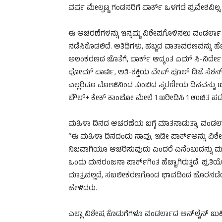
ವರ್ಷ ಮೇಲ್ಪಟ್ಟ ಗಂಡಸರಿಗೆ ಪಾರ್ಕ್ ಒಳಗಡೆ ಪ್ರವೇಶವಿಲ್ಲ.
ಈ ಆಚರಣೆಗಳನ್ನು ಇನ್ನಷ್ಟು ವಿಶೇಷಗೊಳಿಸಲು ವಂಡರ್ಲ
ನಡೆಸಿಕೊಡಲಿದೆ. ಅತಿಥಿಗಳು, ಹಬ್ಬದ ವಾತಾವರಣವನ್ನು ಹ
ಅಲಂಕರಣದ ಜೊತೆಗೆ, ಪಾರ್ಕ್ ಆದ್ಯಂತ ಎಮ್ ಸಿ-ನಿರ್ದ
ಫೋಮ್ ಪಾರ್ಟಿ, ಅತಿ-ಶಕ್ತಿಯ ವೇವ್ ಪೂಲ್ ಡಿಜೆ ಸೆಶ
ಎಲ್ಲರಿದೂ ಮೋಜಿನಿಂದ ತುಂಬಿದ ಸ್ಮರಣೀಯ ದಿನವನ್ನು ಖಾ
ಬೌಲ್+ ಕೇಕ್ ಕಾಂಬೋ ಮೇಲೆ 1 ಖರೀದಿಸಿ 1 ಉಚಿತ ಪಡೆ
ಮಹಿಳಾ ದಿನದ ಆಚರಣೆಯ ಬಗ್ಗೆ ಮಾತನಾಡುತ್ತಾ, ವಂಡರ
“ಈ ಮಹಿಳಾ ದಿನದಂದು ನಾವು, ಇಡೀ ಪಾರ್ಕ್‌ಅನ್ನು 
ನಿಜವಾಗಿಯೂ ಆಚರಿಸುವುದು ಎಂದರೆ ಏನೆಂಬುದನ್ನು ಮರುಕ
ಒಂದು ಮನರಂಜನಾ ಪಾರ್ಕ್‌ಗಿಂತ ಹೆಚ್ಚಾಗಿರುತ್ತದೆ. ಪ
ಮಾತ್ರವಲ್ಲದೆ, ಸಬಲೀಕರಣಗೊಂಡ ಭಾವದಿಂದ ಹೊರನಡೆಯು
ಹೇಳಿದರು.
ಎಲ್ಲಾ ವಿಶೇಷ ಕೊಡುಗೆಗಳೂ ವಂಡರ್ಲಾದ ಆನ್‌ಲೈನ್ ಬುಕ