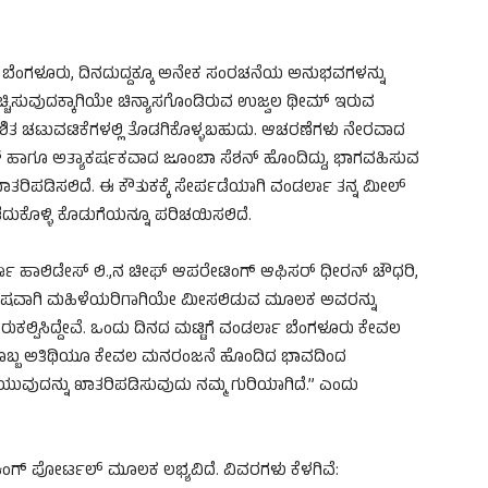
ಾ ಬೆಂಗಳೂರು, ದಿನದುದ್ದಕ್ಕೂ ಅನೇಕ ಸಂರಚನೆಯ ಅನುಭವಗಳನ್ನು
ೆಚ್ಚಿಸುವುದಕ್ಕಾಗಿಯೇ ಚಿನ್ಯಾಸಗೊಂಡಿರುವ ಉಜ್ವಲ ಥೀಮ್ ಇರುವ
ೇಶಿತ ಚಟುವಟಿಕೆಗಳಲ್ಲಿ ತೊಡಗಿಕೊಳ್ಳಬಹುದು. ಆಚರಣೆಗಳು ನೇರವಾದ
ನ್ ಹಾಗೂ ಅತ್ಯಾಕರ್ಷಕವಾದ ಜೂಂಬಾ ಸೆಶನ್ ಹೊಂದಿದ್ದು, ಭಾಗವಹಿಸುವ
ತರಿಪಡಿಸಲಿದೆ. ಈ ಕೌತುಕಕ್ಕೆ ಸೇರ್ಪಡೆಯಾಗಿ ವಂಡರ್ಲಾ ತನ್ನ ಮೀಲ್
ದುಕೊಳ್ಳಿ ಕೊಡುಗೆಯನ್ನೂ ಪರಿಚಯಿಸಲಿದೆ.
್ಲಾ ಹಾಲಿಡೇಸ್ ಲಿ.,ನ ಚೀಫ್ ಆಪರೇಟಿಂಗ್ ಆಫಿಸರ್ ಧೀರನ್ ಚೌಧರಿ,
ವಿಶೇಷವಾಗಿ ಮಹಿಳೆಯರಿಗಾಗಿಯೇ ಮೀಸಲಿಡುವ ಮೂಲಕ ಅವರನ್ನು
ಲ್ಪಿಸಿದ್ದೇವೆ. ಒಂದು ದಿನದ ಮಟ್ಟಿಗೆ ವಂಡರ್ಲಾ ಬೆಂಗಳೂರು ಕೇವಲ
್ರತಿಯೊಬ್ಬ ಅತಿಥಿಯೂ ಕೇವಲ ಮನರಂಜನೆ ಹೊಂದಿದ ಭಾವದಿಂದ
ವುದನ್ನು ಖಾತರಿಪಡಿಸುವುದು ನಮ್ಮ ಗುರಿಯಾಗಿದೆ.” ಎಂದು
ಿಂಗ್ ಪೋರ್ಟಲ್ ಮೂಲಕ ಲಭ್ಯವಿದೆ. ವಿವರಗಳು ಕೆಳಗಿವೆ: