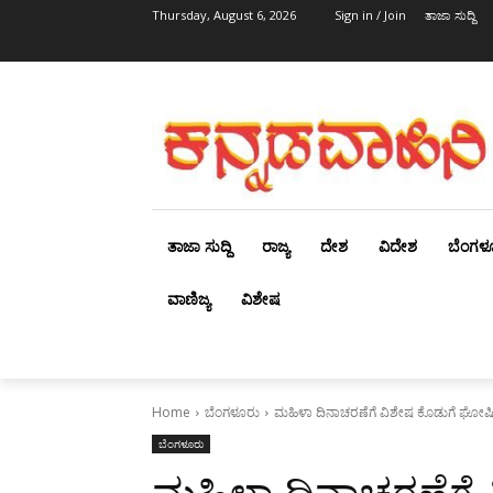
Thursday, August 6, 2026
Sign in / Join
ತಾಜಾ ಸುದ್ದಿ
ತಾಜಾ ಸುದ್ದಿ
ರಾಜ್ಯ
ದೇಶ
ವಿದೇಶ
ಬೆಂಗಳ
ವಾಣಿಜ್ಯ
ವಿಶೇಷ
Home
ಬೆಂಗಳೂರು
ಮಹಿಳಾ ದಿನಾಚರಣೆಗೆ ವಿಶೇಷ ಕೊಡುಗೆ ಘೋಷಿ
ಬೆಂಗಳೂರು