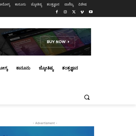
ಆರೋಗ್ಯ
ಕಾನೂನು
ಜ್ಯೋತಿಷ್ಯ
ತಂತ್ರಜ್ಞಾನ
ವಾಣಿಜ್ಯ
ವಿಶೇಷ
ೋಗ್ಯ
ಕಾನೂನು
ಜ್ಯೋತಿಷ್ಯ
ತಂತ್ರಜ್ಞಾನ
- Advertisment -