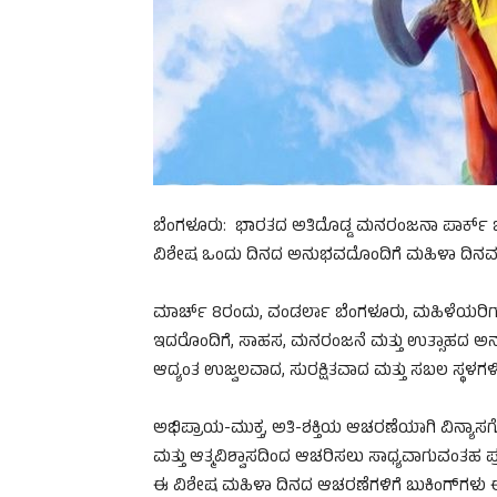
ಬೆಂಗಳೂರು: ಭಾರತದ ಅತಿದೊಡ್ಡ ಮನರಂಜನಾ ಪಾರ್ಕ್ ಚೈನ್
ವಿಶೇಷ ಒಂದು ದಿನದ ಅನುಭವದೊಂದಿಗೆ ಮಹಿಳಾ ದಿನವನ್ನ
ಮಾರ್ಚ್ 8ರಂದು, ವಂಡರ್ಲಾ ಬೆಂಗಳೂರು, ಮಹಿಳೆಯರಿಗಾಗ
ಇದರೊಂದಿಗೆ, ಸಾಹಸ, ಮನರಂಜನೆ ಮತ್ತು ಉತ್ಸಾಹದ ಅನ
ಆದ್ಯಂತ ಉಜ್ವಲವಾದ, ಸುರಕ್ಷಿತವಾದ ಮತ್ತು ಸಬಲ ಸ್ಥಳಗಳಿ
ಅಭಿಪ್ರಾಯ-ಮುಕ್ತ, ಅತಿ-ಶಕ್ತಿಯ ಆಚರಣೆಯಾಗಿ ವಿನ್ಯಾ
ಮತ್ತು ಆತ್ಮವಿಶ್ವಾಸದಿಂದ ಆಚರಿಸಲು ಸಾಧ್ಯವಾಗುವಂತಹ ಪ್
ಈ ವಿಶೇಷ ಮಹಿಳಾ ದಿನದ ಆಚರಣೆಗಳಿಗೆ ಬುಕಿಂಗ್‌ಗಳು ಈಗ