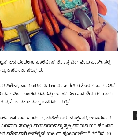
 ಆದ ವಂಡರ್ಲಾ ಹಾಲಿಡೇಸ್ ಲಿ., ತನ್ನ ಬೆಂಗಳೂರು ಪಾರ್ಕ್‌ನಲ್ಲಿ
ು ಆಚರಿಸಲು ಸಜ್ಜಾಗಿದೆ.
ಿ ವಿಶೇಷವಾದ 1 ಖರೀದಿಸಿ 1 ಉಚಿತ ಪಡೆಯಿರಿ ಕೊಡುಗೆ ಒದಗಿಸಲಿದೆ.
ುಭವಗಳಿಂದ ತುಂಬಿದ ದಿನವನ್ನು ಆನಂದಿಸಲು ಮಹಿಳೆಯರಿಗೆ ಪಾರ್ಕ್
ಗೆ ಪ್ರವೇಶಾವಕಾಶವನ್ನೂ ಒದಗಿಸಲಾಗುತ್ತಿದೆ.
ಸಗೊಳಿಸಲಾಗಿರುವ ವಂಡರ್ಲಾ, ಮಹಿಳೆಯರು ಮುಕ್ತವಾಗಿ, ಆರಾಮವಾಗಿ
ರಖರವಾದ, ಸುರಕ್ಷಿತ ವಾತಾವರಣವನ್ನು ಸೃಷ್ಟಿ ಮಾಡುವ ಗುರಿ ಹೊಂದಿದೆ.
 ವಿಶೇಷವಾಗಿ ಆನ್‌ಲೈನ್ ಬುಕಿಂಗ್ ಪೋರ್ಟಲ್‌ಗಾಗಿ ತೆರೆದಿವೆ. 10