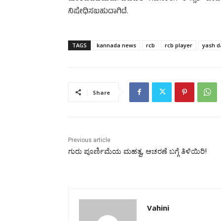
ನಿಷೇಧಿಸಬಹುದಾಗಿದೆ.
TAGS
kannada news
rcb
rcb player
yash d
Share
Previous article
ಗುರು ಪೂರ್ಣಿಮೆಯ ಮಹತ್ವ, ಆಚರಣೆ ಬಗ್ಗೆ ತಿಳಿಯಿರಿ!
Vahini