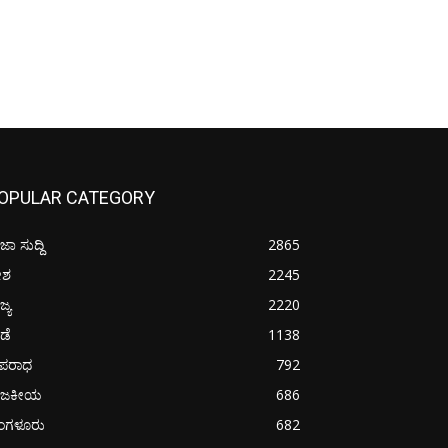
OPULAR CATEGORY
ಜಾ ಸುದ್ದಿ
2865
ೇಶ
2245
ಜ್ಯ
2220
ೀಡೆ
1138
ಪರಾಧ
792
ಾಜಕೀಯ
686
ೆಂಗಳೂರು
682