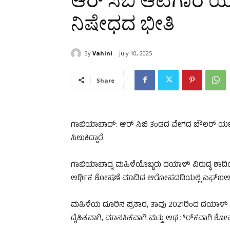
ಆರ್ ಸಿಬಿ ಆಟಗಾರ ಯ
ನಿಷೇಧದ ಭೀತಿ
By
Vahini
July 10, 2025
Share
ಗಾಜಿಯಾಬಾದ್: ಆರ್ ಸಿಬಿ ತಂಡದ ವೇಗದ ಬೌಲರ್ ಯಶ
ಸಿಲುಕಿದ್ದಾರೆ.
ಗಾಜಿಯಾಬಾದ್ನ ಮಹಿಳೆಯೊಬ್ಬರು ದಯಾಳ್ ವಿರುದ್ಧ ಶಾದ
ಆರ್ಥಿಕ ಶೋಷಣೆ ಮಾಡಿದ ಆರೋಪದಡಿಯಲ್ಲಿ ಎಫ್ಐಆರ್ 
ಮಹಿಳೆಯ ದೂರಿನ ಪ್ರಕಾರ, ತಾವು 2021ರಿಂದ ದಯಾಳ್ ಜೊ
ದೈಹಿಕವಾಗಿ, ಮಾನಸಿಕವಾಗಿ ಮತ್ತು ಆಥರ್ಿಕವಾಗಿ ಶೋಷಣ