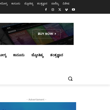
ಆರೋಗ್ಯ
ಕಾನೂನು
ಜ್ಯೋತಿಷ್ಯ
ತಂತ್ರಜ್ಞಾನ
ವಾಣಿಜ್ಯ
ವಿಶೇಷ
ೋಗ್ಯ
ಕಾನೂನು
ಜ್ಯೋತಿಷ್ಯ
ತಂತ್ರಜ್ಞಾನ
- Advertisment -