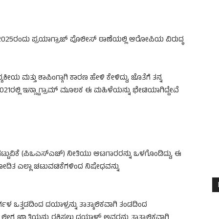
 2025ರಂದು ಪ್ರಯಾಗ್ರಾಜ್ ಪೊಲೀಸ್ ಠಾಣೆಯಲ್ಲಿ ಆರೋಪಿಯ ವಿರುದ್ಧ
ಯಕೀಯ ಮತ್ತು ಶಾಪಿಂಗ್ಗಾಗಿ ಕಾರಣ ಹೇಳಿ ಕೇಳಿದ್ದು, ಜೊತೆಗೆ ತನ್ನ
 2021ರಲ್ಲಿ ಇನ್ಸ್ಟಾಗ್ರಾಮ್ ಮೂಲಕ ಈ ಮಹಿಳೆಯನ್ನು ಭೇಟಿಯಾಗಿದ್ದೇವೆ
ಡೆಗಟ್ಟುವಿಕೆ (ಪಿಒಎಸ್ಎಚ್) ನೀತಿಯು ಆಟಗಾರರನ್ನು ಒಳಗೊಂಡಿದ್ದು, ಈ
ತ ಎಲ್ಲಾ ಚಟುವಟಿಕೆಗಳಿಂದ ನಿಷೇಧವನ್ನು
ಸರ್ಗಳ ಒತ್ತಡದಿಂದ ದಯಾಳ್ರನ್ನು ತಾತ್ಕಾಲಿಕವಾಗಿ ತಂಡದಿಂದ
ಗ್ನ ಖ್ಯಾತಿಯನ್ನು ರಕ್ಷಿಸಲು ದಯಾಳ್ ಅವರನ್ನು ತಾತ್ಕಾಲಿಕವಾಗಿ