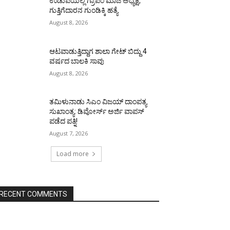
ಉಡುಪಿಯಲ್ಲಿ ಗ್ರಾಪಂ ಮಾಜಿ ಅಧ್ಯಕ್ಷ,
ಗುತ್ತಿಗೆದಾರನ ಗುಂಡಿಕ್ಕಿ ಹತ್ಯೆ
August 8, 2026
ಆಟವಾಡುತ್ತಿದ್ದಾಗ ಶಾಲಾ ಗೇಟ್‌ ಬಿದ್ದು 4
ವರ್ಷದ ಬಾಲಕಿ ಸಾವು
August 8, 2026
ತಮಿಳುನಾಡು ಸಿಎಂ ವಿಜಯ್‌ ದಾಂಪತ್ಯ
ಸುಖಾಂತ್ಯ: ಡಿವೋರ್ಸ್‌ ಅರ್ಜಿ ವಾಪಸ್‌
ಪಡೆದ ಪತ್ನಿ!
August 7, 2026
Load more
RECENT COMMENTS