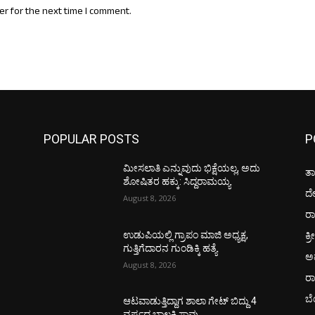
er for the next time I comment.
POPULAR POSTS
P
ಮೀಸಲಾತಿ ಎನ್ನುವುದು ಭಿಕ್ಷೆಯಲ್ಲ, ಅದು
ತಾ
ಶೋಷಿತರ ಹಕ್ಕು: ಸಿದ್ದರಾಮಯ್ಯ
ದ
August 8, 2026
ರಾ
ಕ್ರ
ಉಡುಪಿಯಲ್ಲಿ ಗ್ರಾಪಂ ಮಾಜಿ ಅಧ್ಯಕ್ಷ,
ಗುತ್ತಿಗೆದಾರನ ಗುಂಡಿಕ್ಕಿ ಹತ್ಯೆ
ಅ
August 8, 2026
ರ
ಬ
ಆಟವಾಡುತ್ತಿದ್ದಾಗ ಶಾಲಾ ಗೇಟ್‌ ಬಿದ್ದು 4
ವರ್ಷದ ಬಾಲಕಿ ಸಾವು