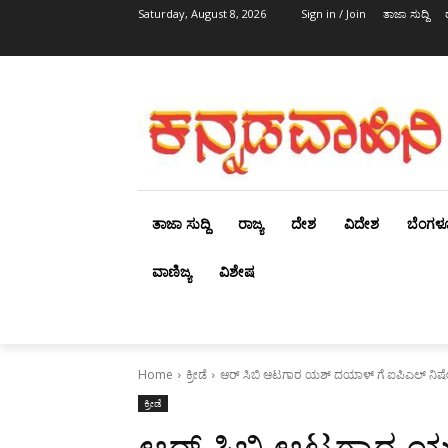
Saturday, August 8, 2026
Sign in / Join
ತಾಜಾ ಸುದ್ದಿ
ತಾಜಾ ಸುದ್ದಿ
ರಾಜ್ಯ
ದೇಶ
ವಿದೇಶ
ಬೆಂಗಳ
ವಾಣಿಜ್ಯ
ವಿಶೇಷ
Home
ಕ್ರೀಡೆ
ಆರ್ ಸಿಬಿ ಆಟಗಾರ ಯಶ್ ದಯಾಳ್ ಗೆ ಐಪಿಎಲ್ ನಿಷ
ಕ್ರೀಡೆ