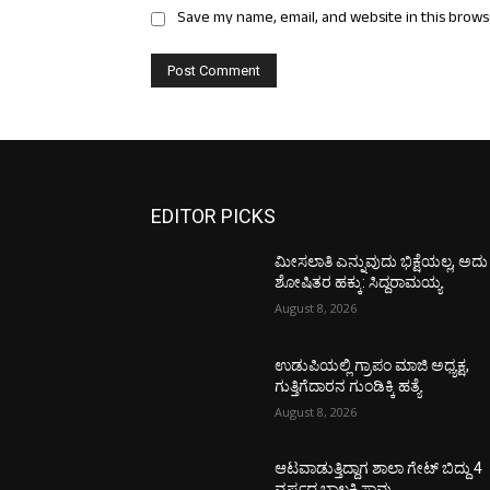
Save my name, email, and website in this brows
EDITOR PICKS
ಮೀಸಲಾತಿ ಎನ್ನುವುದು ಭಿಕ್ಷೆಯಲ್ಲ, ಅದು
ಶೋಷಿತರ ಹಕ್ಕು: ಸಿದ್ದರಾಮಯ್ಯ
August 8, 2026
ಉಡುಪಿಯಲ್ಲಿ ಗ್ರಾಪಂ ಮಾಜಿ ಅಧ್ಯಕ್ಷ,
ಗುತ್ತಿಗೆದಾರನ ಗುಂಡಿಕ್ಕಿ ಹತ್ಯೆ
August 8, 2026
ಆಟವಾಡುತ್ತಿದ್ದಾಗ ಶಾಲಾ ಗೇಟ್‌ ಬಿದ್ದು 4
ವರ್ಷದ ಬಾಲಕಿ ಸಾವು