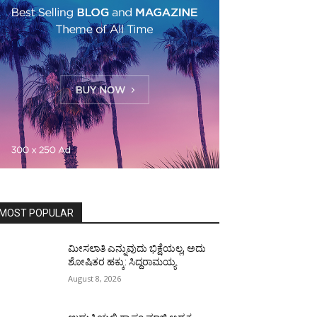
MOST POPULAR
ಮೀಸಲಾತಿ ಎನ್ನುವುದು ಭಿಕ್ಷೆಯಲ್ಲ, ಅದು
ಶೋಷಿತರ ಹಕ್ಕು: ಸಿದ್ದರಾಮಯ್ಯ
August 8, 2026