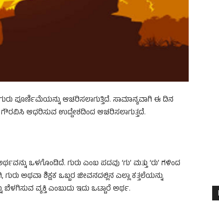
ಗುರು ಪೂರ್ಣಿಮೆಯನ್ನು ಆಚರಿಸಲಾಗುತ್ತಿದೆ. ಸಾಮಾನ್ಯವಾಗಿ ಈ ದಿನ
ು ಗೌರವಿಸಿ ಆಧರಿಸುವ ಉದ್ದೇಶದಿಂದ ಆಚರಿಸಲಾಗುತ್ತದೆ.
್ಥವನ್ನು ಒಳಗೊಂಡಿದೆ. ಗುರು ಎಂಬ ಪದವು ‘ಗು’ ಮತ್ತು ‘ರು’ ಗಳಿಂದ
ಿ, ಗುರು ಅಥವಾ ಶಿಕ್ಷಕ ಒಬ್ಬರ ಜೀವನದಲ್ಲಿನ ಎಲ್ಲಾ ಕತ್ತಲೆಯನ್ನು
ಬೆಳಗಿಸುವ ವ್ಯಕ್ತಿ ಎಂಬುದು ಇದು ಒಟ್ಟಾರೆ ಅರ್ಥ.