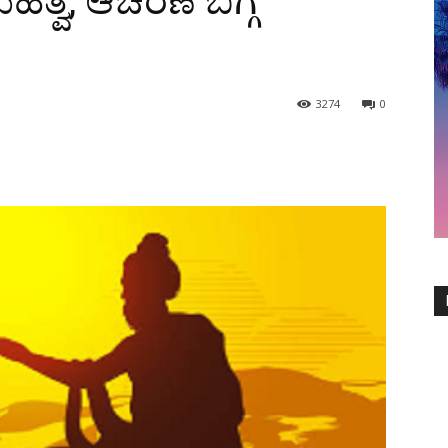
್ವ, ಆಚರಣೆ ಬಗ್ಗೆ
3274
0