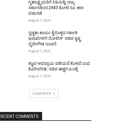
ಗೃಹಲಕ್ಷ್ಮಿಯರಿಗೆ ಸಿಹಿಸುದ್ದಿ: ರಾಜ್ಯ
ಸರ್ಕಾರದಿಂದ 2443 ಕೋಟಿ ರೂ. ಹಣ
ಬಿಡುಗಡೆ
August 7, 2026
ಸ್ವಚ್ಛತಾ ಕಾರ್ಯ ಕೈಗೊಳ್ಳದ ಸರ್ಕಾರಿ
ಇಲಾಖೆಗಳಿಗೆ ನೋಟಿಸ್: ಸಚಿವ ಕೃಷ್ಣ
ಬೈರೇಗೌಡ ಸೂಚನೆ
August 7, 2026
ತಜ್ಞರ ಅಭಿಪ್ರಾಯ ಪಡೆಯದೆ ಕೊಳವೆ ಬಾವಿ
ಕೊರೆಸಬೇಡಿ: ಸಚಿವ ಈಶ್ವರ ಖಂಡ್ರೆ
August 7, 2026
Load more
RECENT COMMENTS