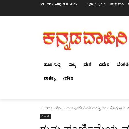
Saturday, August 8, 2026
Sign in / Join
ತಾಜಾ ಸುದ್ದಿ
ತಾಜಾ ಸುದ್ದಿ
ರಾಜ್ಯ
ದೇಶ
ವಿದೇಶ
ಬೆಂಗಳ
ವಾಣಿಜ್ಯ
ವಿಶೇಷ
Home
ವಿಶೇಷ
ಗುರು ಪೂರ್ಣಿಮೆಯ ಮಹತ್ವ, ಆಚರಣೆ ಬಗ್ಗೆ ತಿಳಿಯಿರ
ವಿಶೇಷ