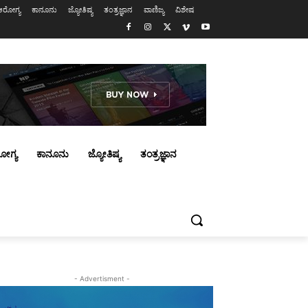
ಆರೋಗ್ಯ
ಕಾನೂನು
ಜ್ಯೋತಿಷ್ಯ
ತಂತ್ರಜ್ಞಾನ
ವಾಣಿಜ್ಯ
ವಿಶೇಷ
ೋಗ್ಯ
ಕಾನೂನು
ಜ್ಯೋತಿಷ್ಯ
ತಂತ್ರಜ್ಞಾನ
- Advertisment -