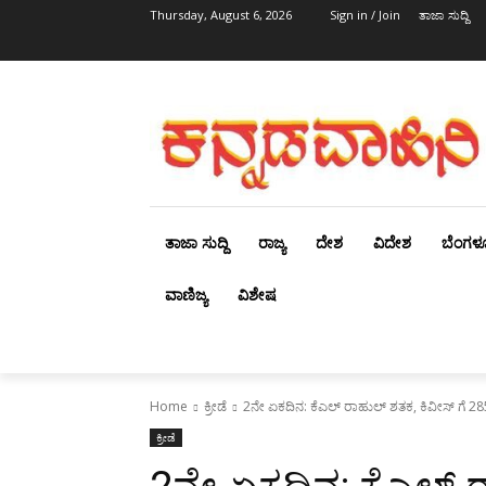
Thursday, August 6, 2026
Sign in / Join
ತಾಜಾ ಸುದ್ದಿ
ತಾಜಾ ಸುದ್ದಿ
ರಾಜ್ಯ
ದೇಶ
ವಿದೇಶ
ಬೆಂಗಳ
ವಾಣಿಜ್ಯ
ವಿಶೇಷ
Home
ಕ್ರೀಡೆ
2ನೇ ಏಕದಿನ: ಕೆಎಲ್ ರಾಹುಲ್ ಶತಕ, ಕಿವೀಸ್ ಗೆ 285
ಕ್ರೀಡೆ