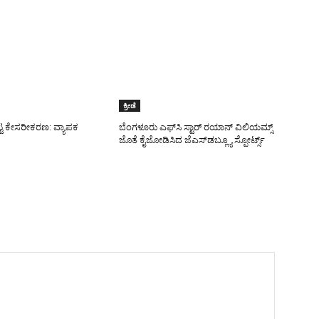
ಕ್ರೀಡೆ
ಟ್ಟ ಕೇಸರೀಕರಣ: ವ್ಯಾಪಕ
ಬೆಂಗಳೂರು ಎಫ್‌ಸಿ ಸ್ಟಾರ್ ರಯಾನ್ ವಿಲಿಯಮ್ಸ್
ಜೊತೆ ಕೈಜೋಡಿಸಿದ ಜೆಎಸ್‌ಡಬ್ಲ್ಯೂ ಸ್ಪೋರ್ಟ್ಸ್