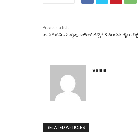
Previous article
ಪವರ್ ಟಿವಿ ಮುಖ್ಯಸ್ಥ ರಾಕೇಶ್ ಶೆಟ್ಟಿಗೆ 3 ತಿಂಗಳು ಜೈಲು ಶಿಕ್ಷೆ
Vahini
RELATED ARTICLES