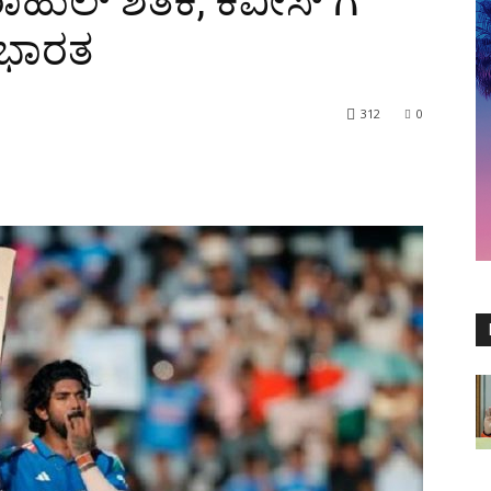
ಾಹುಲ್ ಶತಕ, ಕಿವೀಸ್ ಗೆ
ದ ಭಾರತ
312
0