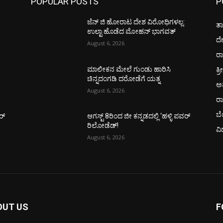
POPULAR POSTS
P
ಜೆನ್ ಜಿ ಹೋರಾಟ ದೇಶ ವಿರೋಧಿಗಳಲ್ಲ:
ತಾ
ಉಲ್ಟಾ ಹೊಡೆದ ಮೋಹನ್ ಭಾಗವತ್
ದ
August 6, 2026
ರಾ
ಕ್ರ
ಮಾಲೀಕನ ಮೇಲೆ ಗುಂಡು ಹಾರಿಸಿ
ಚಿನ್ನದಂಗಡಿ ದರೋಡೆಗೆ ಯತ್ನ
ಅ
August 6, 2026
ರ
ಬ
ರ್
ಆಗಸ್ಟ್ 8ರಿಂದ ಜೀ ಕನ್ನಡದಲ್ಲಿ ‘ಹಳ್ಳಿ ಪವರ್
ರಿಲೋಡೆಡ್!
ವಿ
August 6, 2026
OUT US
F