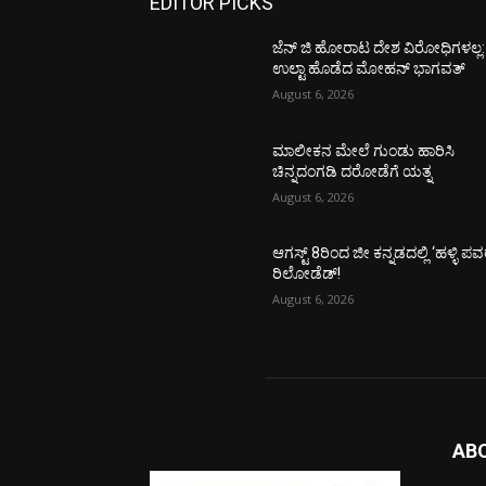
EDITOR PICKS
ಜೆನ್ ಜಿ ಹೋರಾಟ ದೇಶ ವಿರೋಧಿಗಳಲ್ಲ:
ಉಲ್ಟಾ ಹೊಡೆದ ಮೋಹನ್ ಭಾಗವತ್
August 6, 2026
ಮಾಲೀಕನ ಮೇಲೆ ಗುಂಡು ಹಾರಿಸಿ
ಚಿನ್ನದಂಗಡಿ ದರೋಡೆಗೆ ಯತ್ನ
August 6, 2026
ಆಗಸ್ಟ್ 8ರಿಂದ ಜೀ ಕನ್ನಡದಲ್ಲಿ ‘ಹಳ್ಳಿ ಪವ
ರಿಲೋಡೆಡ್!
August 6, 2026
AB