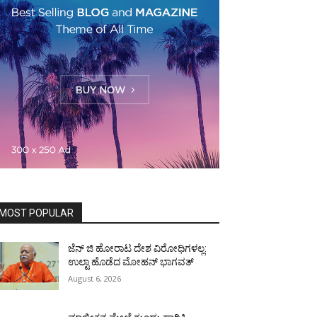
MOST POPULAR
ಜೆನ್ ಜಿ ಹೋರಾಟ ದೇಶ ವಿರೋಧಿಗಳಲ್ಲ:
ಉಲ್ಟಾ ಹೊಡೆದ ಮೋಹನ್ ಭಾಗವತ್
August 6, 2026