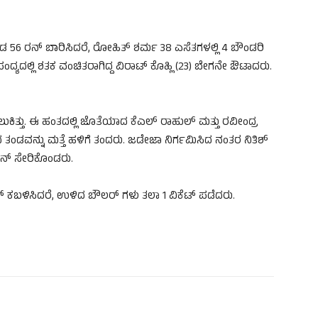
ಗೊಂಡ 56 ರನ್ ಬಾರಿಸಿದರೆ, ರೋಹಿತ್ ಶರ್ಮ 38 ಎಸೆತಗಳಲ್ಲಿ 4 ಬೌಂಡರಿ
ಯದಲ್ಲಿ ಶತಕ ವಂಚಿತರಾಗಿದ್ದ ವಿರಾಟ್ ಕೊಹ್ಲಿ (23) ಬೇಗನೇ ಔಟಾದರು.
ಸಿಲುಕಿತ್ತು. ಈ ಹಂತದಲ್ಲಿ ಜೊತೆಯಾದ ಕೆಎಲ್ ರಾಹುಲ್ ಮತ್ತು ರವೀಂದ್ರ
ಂಡವನ್ನು ಮತ್ತೆ ಹಳಿಗೆ ತಂದರು. ಜಡೇಜಾ ನಿರ್ಗಮಿಸಿದ ನಂತರ ನಿತಿಶ್
ಯನ್ ಸೇರಿಕೊಂಡರು.
ವಿಕೆಟ್ ಕಬಳಿಸಿದರೆ, ಉಳಿದ ಬೌಲರ್ ಗಳು ತಲಾ 1 ವಿಕೆಟ್ ಪಡೆದರು.