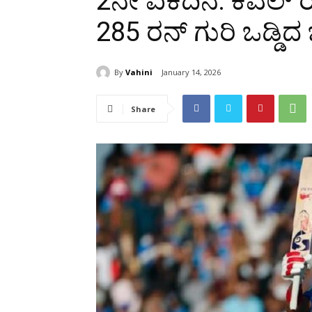
2ನೇ ಏಕದಿನ: ಕೆಎಲ್ ರ
285 ರನ್ ಗುರಿ ಒಡ್ಡಿ
By
Vahini
January 14, 2026
Share