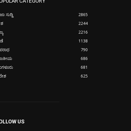
OPULAR CATEGORY
ಜಾ ಸುದ್ದಿ
2865
ೇಶ
2244
ಜ್ಯ
2216
ೀಡೆ
1138
ಪರಾಧ
790
ಾಜಕೀಯ
686
ೆಂಗಳೂರು
681
ದೇಶ
625
OLLOW US