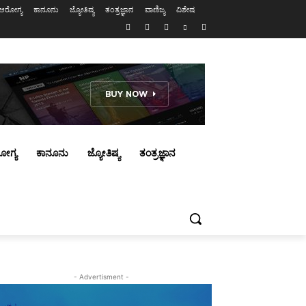
ಆರೋಗ್ಯ
ಕಾನೂನು
ಜ್ಯೋತಿಷ್ಯ
ತಂತ್ರಜ್ಞಾನ
ವಾಣಿಜ್ಯ
ವಿಶೇಷ
ೋಗ್ಯ
ಕಾನೂನು
ಜ್ಯೋತಿಷ್ಯ
ತಂತ್ರಜ್ಞಾನ
- Advertisment -