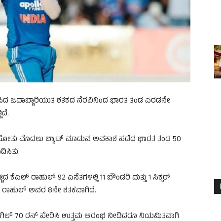
ಡಿಸಿದ ಜವಾಬ್ದಾರಿಯುತ ಶತಕದ ನೆರವಿನಿಂದ ಭಾರತ ತಂಡ ಎರಡನೇ
ದೆ.
ಸ್ ಸೋತು ಮೊದಲು ಬ್ಯಾಟ್ ಮಾಡುವ ಅವಕಾಶ ಪಡೆದ ಭಾರತ ತಂಡ 50
ಿಸಿತು.
್ಟಿದ ಕೆಎಲ್ ರಾಹುಲ್ 92 ಎಸೆತಗಳಲ್ಲಿ 11 ಬೌಂಡರಿ ಮತ್ತು 1 ಸಿಕ್ಸರ್
 ರಾಹುಲ್ ಅವರ 8ನೇ ಶತಕವಾಗಿದೆ.
ಿಲ್ 70 ರನ್ ಪೇರಿಸಿ ಉತ್ತಮ ಆರಂಭ ನೀಡಿದರೂ ನಿಯಮಿತವಾಗಿ