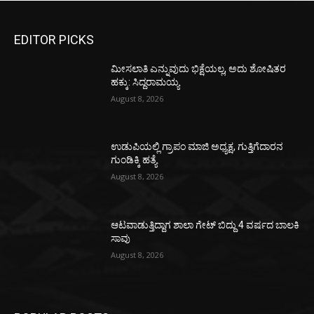
EDITOR PICKS
ಮೀಸಲಾತಿ ಎನ್ನುವುದು ಭಿಕ್ಷೆಯಲ್ಲ, ಅದು ಶೋಷಿತರ
ಹಕ್ಕು: ಸಿದ್ದರಾಮಯ್ಯ
August 8, 2026
ಉಡುಪಿಯಲ್ಲಿ ಗ್ರಾಪಂ ಮಾಜಿ ಅಧ್ಯಕ್ಷ, ಗುತ್ತಿಗೆದಾರನ
ಗುಂಡಿಕ್ಕಿ ಹತ್ಯೆ
August 8, 2026
ಆಟವಾಡುತ್ತಿದ್ದಾಗ ಶಾಲಾ ಗೇಟ್‌ ಬಿದ್ದು 4 ವರ್ಷದ ಬಾಲಕಿ
ಸಾವು
August 8, 2026