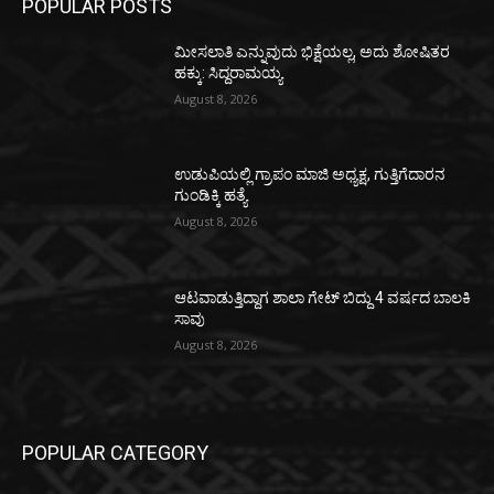
POPULAR POSTS
ಮೀಸಲಾತಿ ಎನ್ನುವುದು ಭಿಕ್ಷೆಯಲ್ಲ, ಅದು ಶೋಷಿತರ
ಹಕ್ಕು: ಸಿದ್ದರಾಮಯ್ಯ
August 8, 2026
ಉಡುಪಿಯಲ್ಲಿ ಗ್ರಾಪಂ ಮಾಜಿ ಅಧ್ಯಕ್ಷ, ಗುತ್ತಿಗೆದಾರನ
ಗುಂಡಿಕ್ಕಿ ಹತ್ಯೆ
August 8, 2026
ಆಟವಾಡುತ್ತಿದ್ದಾಗ ಶಾಲಾ ಗೇಟ್‌ ಬಿದ್ದು 4 ವರ್ಷದ ಬಾಲಕಿ
ಸಾವು
August 8, 2026
POPULAR CATEGORY