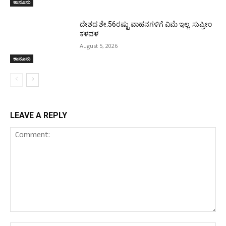
ಕಾನೂನು
ದೇಶದ ಶೇ.56ರಷ್ಟು ವಾಹನಗಳಿಗೆ ವಿಮೆ ಇಲ್ಲ: ಸುಪ್ರೀಂ
ಕಳವಳ
August 5, 2026
ಕಾನೂನು
LEAVE A REPLY
Comment: