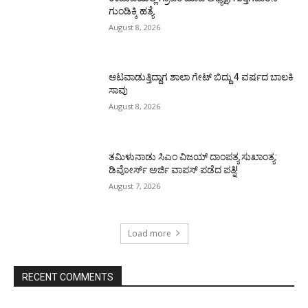
ಗುಂಡಿಕ್ಕಿ ಹತ್ಯೆ
August 8, 2026
ಆಟವಾಡುತ್ತಿದ್ದಾಗ ಶಾಲಾ ಗೇಟ್‌ ಬಿದ್ದು 4 ವರ್ಷದ ಬಾಲಕಿ
ಸಾವು
August 8, 2026
ತಮಿಳುನಾಡು ಸಿಎಂ ವಿಜಯ್‌ ದಾಂಪತ್ಯ ಸುಖಾಂತ್ಯ:
ಡಿವೋರ್ಸ್‌ ಅರ್ಜಿ ವಾಪಸ್‌ ಪಡೆದ ಪತ್ನಿ!
August 7, 2026
Load more
RECENT COMMENTS