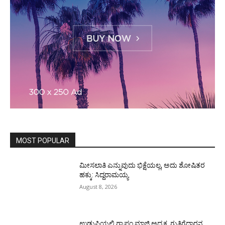
MOST POPULAR
ಮೀಸಲಾತಿ ಎನ್ನುವುದು ಭಿಕ್ಷೆಯಲ್ಲ, ಅದು ಶೋಷಿತರ
ಹಕ್ಕು: ಸಿದ್ದರಾಮಯ್ಯ
August 8, 2026
ಉಡುಪಿಯಲ್ಲಿ ಗ್ರಾಪಂ ಮಾಜಿ ಅಧ್ಯಕ್ಷ, ಗುತ್ತಿಗೆದಾರನ