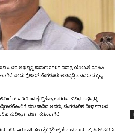
ುತ್ತಿರುವ ವಿವಿಧ ಅಭಿವೃದ್ಧಿ ಕಾಮಗಾರಿಗಳಿಗೆ ಸಮಗ್ರ ಯೋಜನೆ ರೂಪಿಸಿ
ಿದೆ ಎಂದು ಗ್ರೇಟರ್ ಬೆಂಗಳೂರು ಅಭಿವೃದ್ಧಿ ಸಚಿವರಾದ ಕೃಷ್ಣ
ಚರ್ ಲಿಮಿಟೆಡ್ ವತಿಯಿಂದ ಕೈಗೆತ್ತಿಕೊಳ್ಳಲಾಗಿರುವ ವಿವಿಧ ಅಭಿವೃದ್ಧಿ
ಸುದ್ದಿಗಾರರೊಂದಿಗೆ ಮಾತನಾಡಿದ ಅವರು, ಬೆಂಗಳೂರಿನ ದೀರ್ಘಕಾಲದ
ರಿತು ಸುದೀರ್ಘ ಚರ್ಚೆ ನಡೆಸಲಾಗಿದೆ.
ಿಯ ಪರಿಹಾರ ಒದಗಿಸಲು ಕೈಗೆತ್ತಿಕೊಳ್ಳಬೇಕಾದ ಕಾರ್ಯಕ್ರಮಗಳ ಕುರಿತು