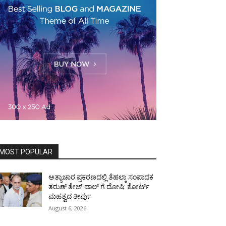
MOST POPULAR
ಅತ್ಯಾಚಾರ ಪ್ರಕರಣದಲ್ಲಿ ತೆಹಲ್ಕಾ ಸಂಪಾದಕ
ತರುಣ್‌ ತೇಜ್‌ ಪಾಲ್‌ ಗೆ ದೋಷಿ: ಕೋರ್ಟ್‌
ಮಹತ್ವದ ತೀರ್ಪು
August 6, 2026