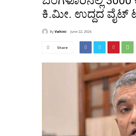
ಬೆಂಗಳೂರಿನಲ್ಲಿ 3000 
ಕಿ.ಮೀ. ಉದ್ದದ ವೈಟ್ 
By
Vahini
June 22, 2026
Share