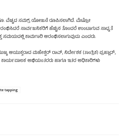
ರೂ. ವೆಚ್ಚದ ಸಮಗ್ರ ಯೋಜನೆ ರೂಪಿಸಲಾಗಿದೆ. ಮೆಟ್ರೋ
ಿಸಿದರೆ ಸಾರ್ವಜನಿಕರಿಗೆ ಹೆಚ್ಚಿನ ತೊಂದರೆ ಉಂಟಾಗುವ ಸಾಧ್ಯತೆ
ಸೂಕ್ತ ಸಮಯದಲ್ಲಿ ಕಾಮಗಾರಿ ಆರಂಭಿಸಲಾಗುವುದು ಎಂದರು.
ಖ್ಯ ಆಯುಕ್ತರಾದ ಮಹೇಶ್ವರ್ ರಾವ್, ನಿರ್ದೇಶಕ (ತಾಂತ್ರಿಕ) ಪ್ರಹ್ಲಾದ್,
್, ಕಾರ್ಯಪಾಲಕ ಅಭಿಯಂತರರು ಹಾಗೂ ಇತರ ಅಧಿಕಾರಿಗಳು
te tapping