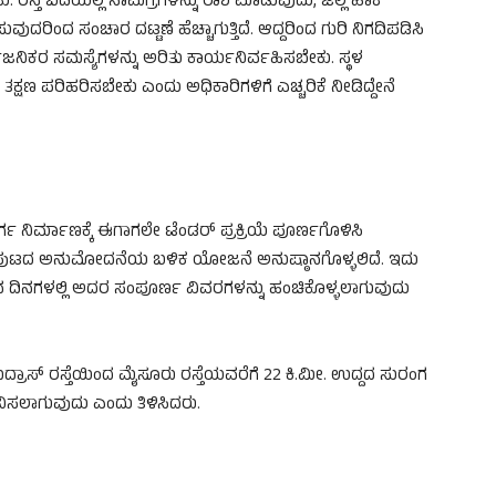
್ತೆ ಬದಿಯಲ್ಲಿ ಸಾಮಗ್ರಿಗಳನ್ನು ರಾಶಿ ಮಾಡುವುದು, ಜೆಲ್ಲಿ ಹಾಕಿ
ವುದರಿಂದ ಸಂಚಾರ ದಟ್ಟಣೆ ಹೆಚ್ಚಾಗುತ್ತಿದೆ. ಆದ್ದರಿಂದ ಗುರಿ ನಿಗದಿಪಡಿಸಿ
ಿಕರ ಸಮಸ್ಯೆಗಳನ್ನು ಅರಿತು ಕಾರ್ಯನಿರ್ವಹಿಸಬೇಕು. ಸ್ಥಳ
್ಷಣ ಪರಿಹರಿಸಬೇಕು ಎಂದು ಅಧಿಕಾರಿಗಳಿಗೆ ಎಚ್ಚರಿಕೆ ನೀಡಿದ್ದೇನೆ
ಮಾರ್ಗ ನಿರ್ಮಾಣಕ್ಕೆ ಈಗಾಗಲೇ ಟೆಂಡರ್ ಪ್ರಕ್ರಿಯೆ ಪೂರ್ಣಗೊಳಿಸಿ
ಂಪುಟದ ಅನುಮೋದನೆಯ ಬಳಿಕ ಯೋಜನೆ ಅನುಷ್ಠಾನಗೊಳ್ಳಲಿದೆ. ಇದು
 ದಿನಗಳಲ್ಲಿ ಅದರ ಸಂಪೂರ್ಣ ವಿವರಗಳನ್ನು ಹಂಚಿಕೊಳ್ಳಲಾಗುವುದು
ಾಸ್ ರಸ್ತೆಯಿಂದ ಮೈಸೂರು ರಸ್ತೆಯವರೆಗೆ 22 ಕಿ.ಮೀ. ಉದ್ದದ ಸುರಂಗ
ನಿಸಲಾಗುವುದು ಎಂದು ತಿಳಿಸಿದರು.