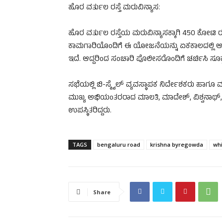
ಹೊರ ವರ್ತುಲ ರಸ್ತೆ ಮರುವಿನ್ಯಾಸ:
ಹೊರ ವರ್ತುಲ ರಸ್ತೆಯ ಮರುವಿನ್ಯಾಸಕ್ಕಾಗಿ 450 ಕೋಟಿ 
ಕಾಮಗಾರಿಯೊಂದಿಗೆ ಈ ಯೋಜನೆಯನ್ನು ಏಕಕಾಲದಲ್ಲಿ ಆರಂಭ
ಇದೆ. ಆದ್ದರಿಂದ ಸಂಚಾರಿ ಪೊಲೀಸರೊಂದಿಗೆ ಚರ್ಚಿಸಿ 
ಸಭೆಯಲ್ಲಿ ಬಿ-ಸ್ಮೈಲ್ ವ್ಯವಸ್ಥಾಪಕ ನಿರ್ದೇಶಕರು ಹಾಗೂ ಮು
ಮುಖ್ಯ ಅಭಿಯಂತರರಾದ ಮಾಲತಿ, ಮಾದೇಶ್, ವಿಶ್ವನಾಥ
ಉಪಸ್ಥಿತರಿದ್ದರು.
TAGS
bengaluru road
krishna byregowda
whi
Share