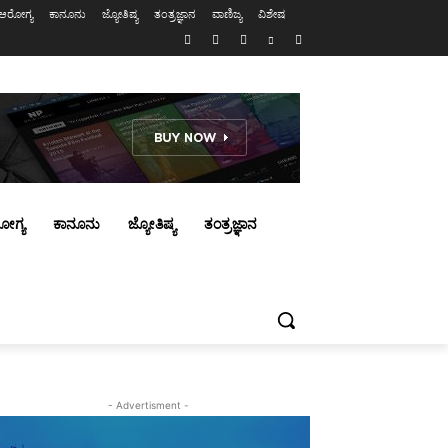
ಆರೋಗ್ಯ
ಕಾನೂನು
ಜ್ಯೋತಿಷ್ಯ
ತಂತ್ರಜ್ಞಾನ
ವಾಣಿಜ್ಯ
ವಿಶೇಷ
ೋಗ್ಯ
ಕಾನೂನು
ಜ್ಯೋತಿಷ್ಯ
ತಂತ್ರಜ್ಞಾನ
- Advertisment -