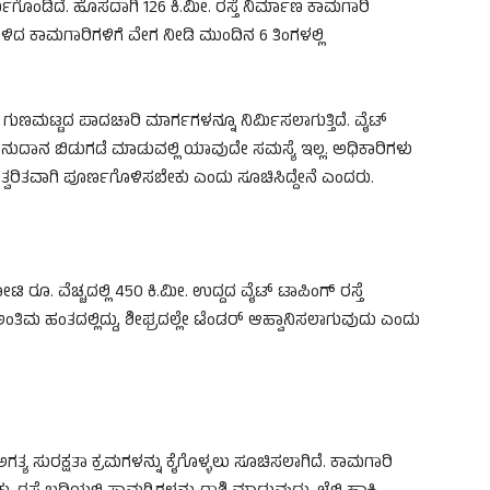
ಗೊಂಡಿದೆ. ಹೊಸದಾಗಿ 126 ಕಿ.ಮೀ. ರಸ್ತೆ ನಿರ್ಮಾಣ ಕಾಮಗಾರಿ
 ಉಳಿದ ಕಾಮಗಾರಿಗಳಿಗೆ ವೇಗ ನೀಡಿ ಮುಂದಿನ 6 ತಿಂಗಳಲ್ಲಿ
ೆಗೆ ಗುಣಮಟ್ಟದ ಪಾದಚಾರಿ ಮಾರ್ಗಗಳನ್ನೂ ನಿರ್ಮಿಸಲಾಗುತ್ತಿದೆ. ವೈಟ್
ಗೆ ಅನುದಾನ ಬಿಡುಗಡೆ ಮಾಡುವಲ್ಲಿ ಯಾವುದೇ ಸಮಸ್ಯೆ ಇಲ್ಲ. ಅಧಿಕಾರಿಗಳು
ು ತ್ವರಿತವಾಗಿ ಪೂರ್ಣಗೊಳಿಸಬೇಕು ಎಂದು ಸೂಚಿಸಿದ್ದೇನೆ ಎಂದರು.
 ರೂ. ವೆಚ್ಚದಲ್ಲಿ 450 ಕಿ.ಮೀ. ಉದ್ದದ ವೈಟ್ ಟಾಪಿಂಗ್ ರಸ್ತೆ
ಳು ಅಂತಿಮ ಹಂತದಲ್ಲಿದ್ದು, ಶೀಘ್ರದಲ್ಲೇ ಟೆಂಡರ್ ಆಹ್ವಾನಿಸಲಾಗುವುದು ಎಂದು
ಗತ್ಯ ಸುರಕ್ಷತಾ ಕ್ರಮಗಳನ್ನು ಕೈಗೊಳ್ಳಲು ಸೂಚಿಸಲಾಗಿದೆ. ಕಾಮಗಾರಿ