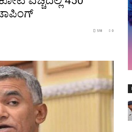
ಕೋಟಿ ವೆಚ್ಚದಲ್ಲಿ 450
ಟಾಪಿಂಗ್
518
0