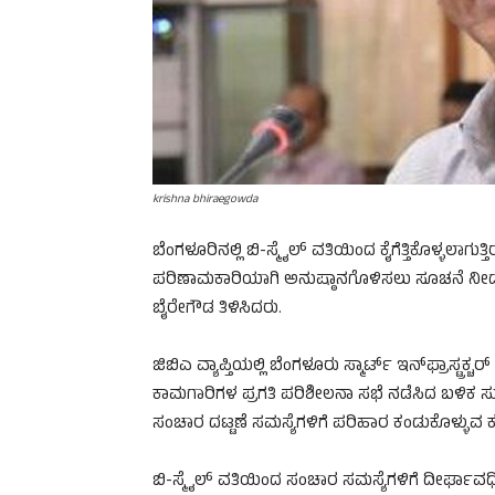
krishna bhiraegowda
ಬೆಂಗಳೂರಿನಲ್ಲಿ ಬಿ-ಸ್ಮೈಲ್ ವತಿಯಿಂದ ಕೈಗೆತ್ತಿಕೊಳ್ಳಲಾಗ
ಪರಿಣಾಮಕಾರಿಯಾಗಿ ಅನುಷ್ಠಾನಗೊಳಿಸಲು ಸೂಚನೆ ನೀಡಲಾಗ
ಬೈರೇಗೌಡ ತಿಳಿಸಿದರು.
ಜಿಬಿಎ ವ್ಯಾಪ್ತಿಯಲ್ಲಿ ಬೆಂಗಳೂರು ಸ್ಮಾರ್ಟ್ ಇನ್‌ಫ್ರಾಸ್ಟ್ರಕ್
ಕಾಮಗಾರಿಗಳ ಪ್ರಗತಿ ಪರಿಶೀಲನಾ ಸಭೆ ನಡೆಸಿದ ಬಳಿಕ 
ಸಂಚಾರ ದಟ್ಟಣೆ ಸಮಸ್ಯೆಗಳಿಗೆ ಪರಿಹಾರ ಕಂಡುಕೊಳ್ಳುವ ಕು
ಬಿ-ಸ್ಮೈಲ್ ವತಿಯಿಂದ ಸಂಚಾರ ಸಮಸ್ಯೆಗಳಿಗೆ ದೀರ್ಘಾವಧ