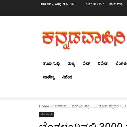
Thursday, August 6, 2026
Sign in / Join
ತಾಜಾ ಸುದ್ದಿ
ತಾಜಾ ಸುದ್ದಿ
ರಾಜ್ಯ
ದೇಶ
ವಿದೇಶ
ಬೆಂಗಳ
ವಾಣಿಜ್ಯ
ವಿಶೇಷ
Home
ಬೆಂಗಳೂರು
ಬೆಂಗಳೂರಿನಲ್ಲಿ 3000 ಕೋಟಿ ವೆಚ್ಚದಲ್ಲಿ 450
ಬೆಂಗಳೂರು