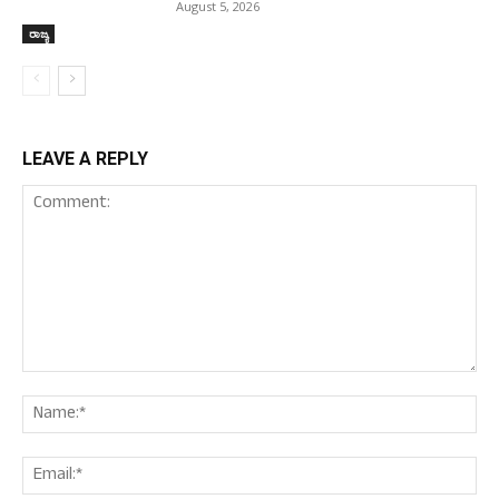
August 5, 2026
ರಾಜ್ಯ
LEAVE A REPLY
Comment:
Nam
Ema