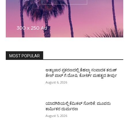
MOST POPULAR
ಅತ್ಯಾಚಾರ ಪ್ರಕರಣದಲ್ಲಿ ತೆಹಲ್ಕಾ ಸಂಪಾದಕ ತರುಣ್‌
ತೇಜ್‌ ಪಾಲ್‌ ಗೆ ದೋಷಿ: ಕೋರ್ಟ್‌ ಮಹತ್ವದ ತೀರ್ಪು
August 6, 2026
ಯಾದಗಿರಿಯಲ್ಲಿ ಕೆಮಿಕಲ್ ಸೋರಿಕೆ: ಮೂವರು
ಕಾರ್ಮಿಕರ ದುರ್ಮರಣ
August 5, 2026