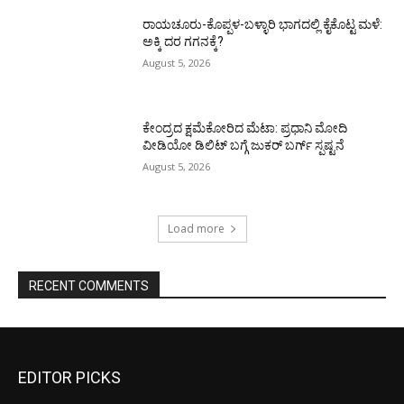
ರಾಯಚೂರು-ಕೊಪ್ಪಳ-ಬಳ್ಳಾರಿ ಭಾಗದಲ್ಲಿ ಕೈಕೊಟ್ಟ ಮಳೆ:
ಅಕ್ಕಿ ದರ ಗಗನಕ್ಕೆ?
August 5, 2026
ಕೇಂದ್ರದ ಕ್ಷಮೆಕೋರಿದ ಮೆಟಾ: ಪ್ರಧಾನಿ ಮೋದಿ
ವೀಡಿಯೋ ಡಿಲಿಟ್ ಬಗ್ಗೆ ಜುಕರ್ ಬರ್ಗ್ ಸ್ಪಷ್ಟನೆ
August 5, 2026
Load more
RECENT COMMENTS
EDITOR PICKS