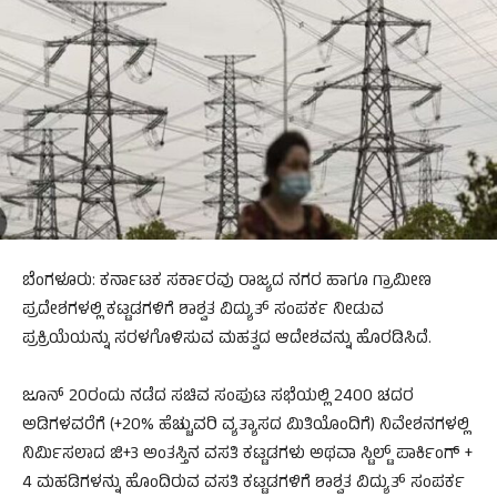
ಬೆಂಗಳೂರು: ಕರ್ನಾಟಕ ಸರ್ಕಾರವು ರಾಜ್ಯದ ನಗರ ಹಾಗೂ ಗ್ರಾಮೀಣ
ಪ್ರದೇಶಗಳಲ್ಲಿ ಕಟ್ಟಡಗಳಿಗೆ ಶಾಶ್ವತ ವಿದ್ಯುತ್ ಸಂಪರ್ಕ ನೀಡುವ
ಪ್ರಕ್ರಿಯೆಯನ್ನು ಸರಳಗೊಳಿಸುವ ಮಹತ್ವದ ಆದೇಶವನ್ನು ಹೊರಡಿಸಿದೆ.
ಜೂನ್ 20ರಂದು ನಡೆದ ಸಚಿವ ಸಂಪುಟ ಸಭೆಯಲ್ಲಿ 2400 ಚದರ
ಅಡಿಗಳವರೆಗೆ (+20% ಹೆಚ್ಚುವರಿ ವ್ಯತ್ಯಾಸದ ಮಿತಿಯೊಂದಿಗೆ) ನಿವೇಶನಗಳಲ್ಲಿ
ನಿರ್ಮಿಸಲಾದ ಜಿ+3 ಅಂತಸ್ತಿನ ವಸತಿ ಕಟ್ಟಡಗಳು ಅಥವಾ ಸ್ಟಿಲ್ಟ್ ಪಾರ್ಕಿಂಗ್ +
4 ಮಹಡಿಗಳನ್ನು ಹೊಂದಿರುವ ವಸತಿ ಕಟ್ಟಡಗಳಿಗೆ ಶಾಶ್ವತ ವಿದ್ಯುತ್ ಸಂಪರ್ಕ