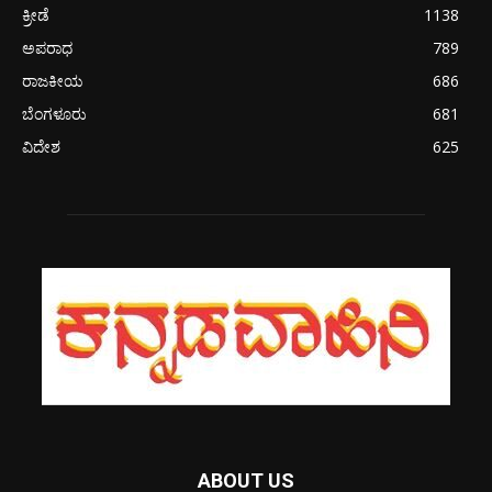
ಕ್ರೀಡೆ
1138
ಅಪರಾಧ
789
ರಾಜಕೀಯ
686
ಬೆಂಗಳೂರು
681
ವಿದೇಶ
625
ABOUT US