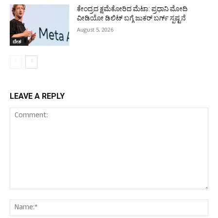
ಕೇಂದ್ರದ ಕ್ಷಮೆಕೋರಿದ ಮೆಟಾ: ಪ್ರಧಾನಿ ಮೋದಿ
ವೀಡಿಯೋ ಡಿಲಿಟ್ ಬಗ್ಗೆ ಜುಕರ್ ಬರ್ಗ್ ಸ್ಪಷ್ಟನೆ
August 5, 2026
ದೇಶ
LEAVE A REPLY
Comment:
Nam