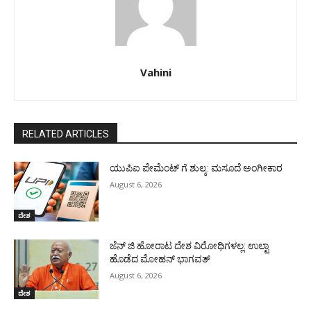
Vahini
RELATED ARTICLES
ಯುಪಿಐ ಪೇಮೆಂಟ್ ಗೆ ಶುಲ್ಕ: ಮಸೂದೆ ಅಂಗೀಕಾರ
August 6, 2026
ದೇಶ
ಜೆನ್ ಜಿ ಹೋರಾಟ ದೇಶ ವಿರೋಧಿಗಳಲ್ಲ: ಉಲ್ಟಾ
ಹೊಡೆದ ಮೋಹನ್ ಭಾಗವತ್
August 6, 2026
ದೇಶ