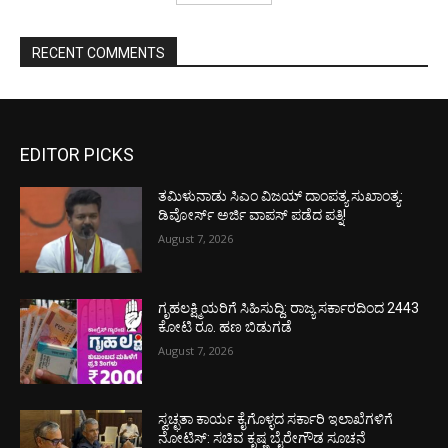
RECENT COMMENTS
EDITOR PICKS
ತಮಿಳುನಾಡು ಸಿಎಂ ವಿಜಯ್‌ ದಾಂಪತ್ಯ ಸುಖಾಂತ್ಯ:
ಡಿವೋರ್ಸ್‌ ಅರ್ಜಿ ವಾಪಸ್‌ ಪಡೆದ ಪತ್ನಿ!
August 7, 2026
ಗೃಹಲಕ್ಷ್ಮಿಯರಿಗೆ ಸಿಹಿಸುದ್ದಿ: ರಾಜ್ಯ ಸರ್ಕಾರದಿಂದ 2443
ಕೋಟಿ ರೂ. ಹಣ ಬಿಡುಗಡೆ
August 7, 2026
ಸ್ವಚ್ಛತಾ ಕಾರ್ಯ ಕೈಗೊಳ್ಳದ ಸರ್ಕಾರಿ ಇಲಾಖೆಗಳಿಗೆ
ನೋಟಿಸ್: ಸಚಿವ ಕೃಷ್ಣ ಬೈರೇಗೌಡ ಸೂಚನೆ