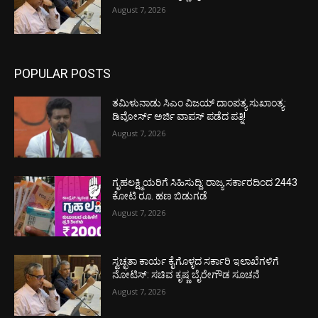
August 7, 2026
POPULAR POSTS
ತಮಿಳುನಾಡು ಸಿಎಂ ವಿಜಯ್‌ ದಾಂಪತ್ಯ ಸುಖಾಂತ್ಯ:
ಡಿವೋರ್ಸ್‌ ಅರ್ಜಿ ವಾಪಸ್‌ ಪಡೆದ ಪತ್ನಿ!
August 7, 2026
ಗೃಹಲಕ್ಷ್ಮಿಯರಿಗೆ ಸಿಹಿಸುದ್ದಿ: ರಾಜ್ಯ ಸರ್ಕಾರದಿಂದ 2443
ಕೋಟಿ ರೂ. ಹಣ ಬಿಡುಗಡೆ
August 7, 2026
ಸ್ವಚ್ಛತಾ ಕಾರ್ಯ ಕೈಗೊಳ್ಳದ ಸರ್ಕಾರಿ ಇಲಾಖೆಗಳಿಗೆ
ನೋಟಿಸ್: ಸಚಿವ ಕೃಷ್ಣ ಬೈರೇಗೌಡ ಸೂಚನೆ
August 7, 2026