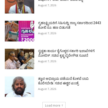
August 7, 2026
ಗೃಹಲಕ್ಷ್ಮಿಯರಿಗೆ ಸಿಹಿಸುದ್ದಿ: ರಾಜ್ಯ ಸರ್ಕಾರದಿಂದ 2443
ಕೋಟಿ ರೂ. ಹಣ ಬಿಡುಗಡೆ
August 7, 2026
ಸ್ವಚ್ಛತಾ ಕಾರ್ಯ ಕೈಗೊಳ್ಳದ ಸರ್ಕಾರಿ ಇಲಾಖೆಗಳಿಗೆ
ನೋಟಿಸ್: ಸಚಿವ ಕೃಷ್ಣ ಬೈರೇಗೌಡ ಸೂಚನೆ
August 7, 2026
ತಜ್ಞರ ಅಭಿಪ್ರಾಯ ಪಡೆಯದೆ ಕೊಳವೆ ಬಾವಿ
ಕೊರೆಸಬೇಡಿ: ಸಚಿವ ಈಶ್ವರ ಖಂಡ್ರೆ
August 7, 2026
Load more