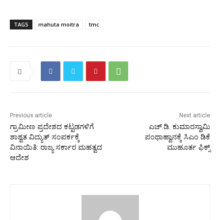
TAGS
mahuta moitra
tmc
Previous article
Next article
ಗ್ರಾಮೀಣ ಪ್ರದೇಶದ ಕಟ್ಟಡಗಳಿಗೆ
ಎಚ್.ಡಿ. ಕುಮಾರಸ್ವಾಮಿ
ಶಾಶ್ವತ ವಿದ್ಯುತ್ ಸಂಪರ್ಕಕ್ಕೆ
ಪಂಥಾಹ್ವಾನಕ್ಕೆ ಸಿಎಂ ಡಿಕೆ
ವಿನಾಯಿತಿ: ರಾಜ್ಯ ಸರ್ಕಾರ ಮಹತ್ವದ
ಮುಹೂರ್ತ ಫಿಕ್ಸ್
ಆದೇಶ