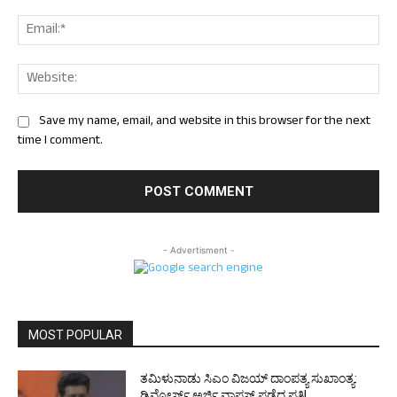
Ema
Web
Save my name, email, and website in this browser for the next
time I comment.
- Advertisment -
MOST POPULAR
ತಮಿಳುನಾಡು ಸಿಎಂ ವಿಜಯ್‌ ದಾಂಪತ್ಯ ಸುಖಾಂತ್ಯ:
ಡಿವೋರ್ಸ್‌ ಅರ್ಜಿ ವಾಪಸ್‌ ಪಡೆದ ಪತ್ನಿ!