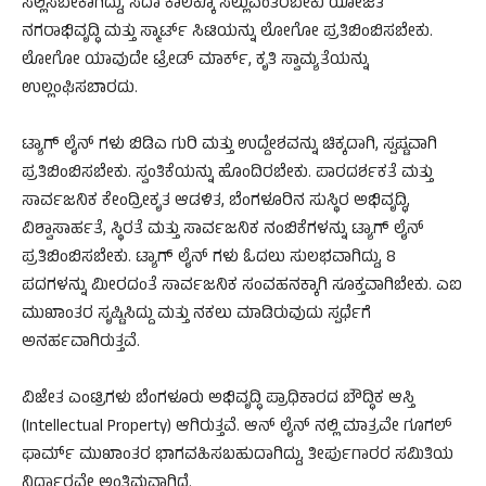
ಸಲ್ಲಿಸಬೇಕಾಗಿದ್ದು, ಸದಾ ಕಾಲಕ್ಕೂ ಸಲ್ಲುವಂತಿರಬೇಕು ಯೋಜಿತ
ನಗರಾಭಿವೃದ್ಧಿ ಮತ್ತು ಸ್ಮಾರ್ಟ್ ಸಿಟಿಯನ್ನು ಲೋಗೋ ಪ್ರತಿಬಿಂಬಿಸಬೇಕು.
ಲೋಗೋ ಯಾವುದೇ ಟ್ರೇಡ್ ಮಾರ್ಕ್, ಕೃತಿ ಸ್ವಾಮ್ಯತೆಯನ್ನು
ಉಲ್ಲಂಘಿಸಬಾರದು.
ಟ್ಯಾಗ್ ಲೈನ್ ಗಳು ಬಿಡಿಎ ಗುರಿ ಮತ್ತು ಉದ್ದೇಶವನ್ನು ಚಿಕ್ಕದಾಗಿ, ಸ್ಪಷ್ಟವಾಗಿ
ಪ್ರತಿಬಿಂಬಿಸಬೇಕು. ಸ್ವಂತಿಕೆಯನ್ನು ಹೊಂದಿರಬೇಕು. ಪಾರದರ್ಶಕತೆ ಮತ್ತು
ಸಾರ್ವಜನಿಕ ಕೇಂದ್ರೀಕೃತ ಆಡಳಿತ, ಬೆಂಗಳೂರಿನ ಸುಸ್ಥಿರ ಅಭಿವೃದ್ಧಿ,
ವಿಶ್ವಾಸಾರ್ಹತೆ, ಸ್ಥಿರತೆ ಮತ್ತು ಸಾರ್ವಜನಿಕ ನಂಬಿಕೆಗಳನ್ನು ಟ್ಯಾಗ್ ಲೈನ್
ಪ್ರತಿಬಿಂಬಿಸಬೇಕು. ಟ್ಯಾಗ್ ಲೈನ್ ಗಳು ಓದಲು ಸುಲಭವಾಗಿದ್ದು, 8
ಪದಗಳನ್ನು ಮೀರದಂತೆ ಸಾರ್ವಜನಿಕ ಸಂವಹನಕ್ಕಾಗಿ ಸೂಕ್ತವಾಗಿಬೇಕು. ಎಐ
ಮುಖಾಂತರ ಸೃಷ್ಟಿಸಿದ್ದು ಮತ್ತು ನಕಲು ಮಾಡಿರುವುದು ಸ್ಪರ್ಧೆಗೆ
ಅನರ್ಹವಾಗಿರುತ್ತವೆ.
ವಿಜೇತ ಎಂಟ್ರಿಗಳು ಬೆಂಗಳೂರು ಅಭಿವೃದ್ಧಿ ಪ್ರಾಧಿಕಾರದ ಬೌದ್ಧಿಕ ಆಸ್ತಿ
(Intellectual Property) ಆಗಿರುತ್ತವೆ. ಆನ್ ಲೈನ್ ನಲ್ಲಿ ಮಾತ್ರವೇ ಗೂಗಲ್
ಫಾರ್ಮ್ ಮುಖಾಂತರ ಭಾಗವಹಿಸಬಹುದಾಗಿದ್ದು, ತೀರ್ಪುಗಾರರ ಸಮಿತಿಯ
ನಿರ್ಧಾರವೇ ಅಂತಿಮವಾಗಿದೆ.