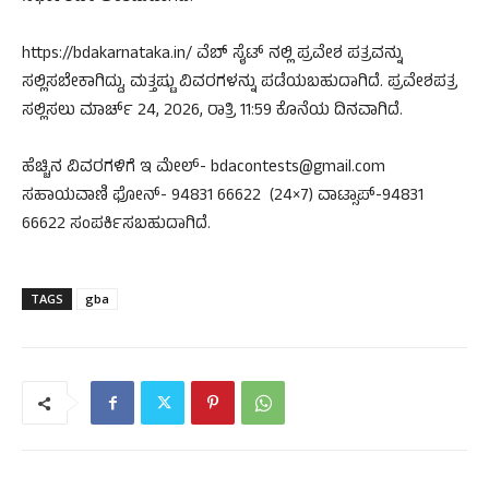
https://bdakarnataka.in/ ವೆಬ್ ಸೈಟ್ ನಲ್ಲಿ ಪ್ರವೇಶ ಪತ್ರವನ್ನು
ಸಲ್ಲಿಸಬೇಕಾಗಿದ್ದು, ಮತ್ತಷ್ಟು ವಿವರಗಳನ್ನು ಪಡೆಯಬಹುದಾಗಿದೆ. ಪ್ರವೇಶಪತ್ರ
ಸಲ್ಲಿಸಲು ಮಾರ್ಚ್ 24, 2026, ರಾತ್ರಿ 11:59 ಕೊನೆಯ ದಿನವಾಗಿದೆ.
ಹೆಚ್ಚಿನ ವಿವರಗಳಿಗೆ ಇ ಮೇಲ್- bdacontests@gmail.com
ಸಹಾಯವಾಣಿ ಫೋನ್- 94831 66622 (24×7) ವಾಟ್ಸಾಪ್-94831
66622 ಸಂಪರ್ಕಿಸಬಹುದಾಗಿದೆ.
TAGS
gba