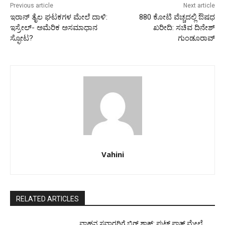
Previous article
Next article
ಇರಾನ್ ತೈಲ ಘಟಕಗಳ ಮೇಲೆ ದಾಳಿ:
880 ಕೋಟಿ ವೆಚ್ಚದಲ್ಲಿ ಔಷಧ
ಇಸ್ರೇಲ್- ಅಮೆರಿಕ ಅಸಮಾಧಾನ
ಖರೀದಿ: ಸಚಿವ ದಿನೇಶ್
ಸ್ಫೋಟ?
ಗುಂಡೂರಾವ್
Vahini
RELATED ARTICLES
ವಾಹನ ಸವಾರರಿಗೆ ಬಿಗ್ ಶಾಕ್: ಫುಟ್ ಪಾತ್ ಮೇಲೆ