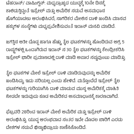
ಟೆಹರಾನ್/ ವಾಷಿಂಗ್ಟನ್: ಮಧ್ಯಪ್ರಾಚ್ಯದ ಯುದ್ಧಕ್ಕೆ 10ನೇ ದಿನಕ್ಕೆ
ಕಾಲಿಡುತ್ತಿದ್ದಂತೆ ಇಸ್ರೇಲ್ ಮತ್ತು ಅಮೆರಿಕ ನಡುವೆ ಅಸಮಧಾನ
ಹೊಗೆಯಾಡಲು ಆರಂಭಿಸಿದರೆ, ನಾಗರಿಕರ ಮೇಲಿನ ದಾಳಿ ಖಂಡಿಸಿ ಮಾನವ
ಹಕ್ಕುಗಳ ಸಂಸ್ಥೆಗಳು ಮಧ್ಯಪ್ರವೇಶಿಸುವಂತೆ ಇರಾನ್ ಮನವಿ ಮಾಡಿದೆ.
ಜಗತ್ತಿನ ಅತೀ ದೊಡ್ಡ ಹಾಗೂ ಹೆಚ್ಚು ತೈಲ ಘಟಕಗಳನ್ನು ಹೊಂದಿರುವ ಅಗ್ರ 5
ರಾಷ್ಟ್ರಗಳಲ್ಲಿ ಒಂದಾಗಿರುವ ಇರಾನ್ ನ 30 ತೈಲ ಘಟಕಗಳನ್ನು ಕೇಂದ್ರೀಕರಿಸಿ
ಇಸ್ರೇಲ್ ಭಾರೀ ಪ್ರಮಾಣದಲ್ಲಿ ದಾಳಿ ಮಾಡಿ ಅಪಾರ ನಷ್ಟವುಂಟು ಮಾಡಿತ್ತು.
ತೈಲ ಘಟಕಗಳ ಮೇಲೆ ಇಸ್ರೇಲ್ ದಾಳಿ ಮಾಡಿರುವುದನ್ನು ಅಮೆರಿಕ
ಖಂಡಿಸಿದ್ದು, ಇದು ಸರಿಯಲ್ಲ ಎಂದು ಹೇಳಿದೆ. ಮತ್ತೊಂದೆಡೆ ಇಸ್ರೇಲ್ ತೈಲ
ಘಟಕಗಳನ್ನು ಗುರಿಯಾಗಿಸಿ ದಾಳಿ ಮಾಡುವ ಮುನ್ನ ಅಮೆರಿಕಕ್ಕೆ ಮಾಹಿತಿ
ನೀಡದೇ ಇರುವುದು ಕೂಡ ಅಮೆರಿಕದ ಅಸಮಾಧಾನಕ್ಕೆ ಕಾರಣವಾಗಿದೆ.
ಫೆಬ್ರವರಿ 28ರಿಂದ ಇರಾನ್ ಮೇಲೆ ಅಮೆರಿಕ ಮತ್ತು ಇಸ್ರೇಲ್ ದಾಳಿ
ಆರಂಭಿಸಿತ್ತು. ಯುದ್ಧ ಆರಂಭವಾದ ನಂತರ ಇದೇ ಮೊದಲ ಬಾರಿಗೆ ಎರಡು
ದೇಶಗಳ ನಡುವೆ ಭಿನ್ನಾಭಿಪ್ರಾಯ ಕಾಣಿಸಿಕೊಂಡಿದೆ.