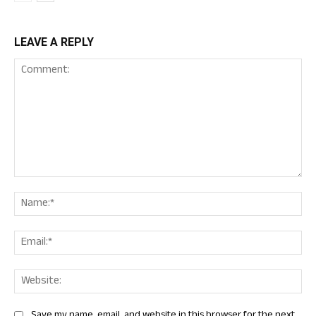
LEAVE A REPLY
Comment:
Nam
Ema
Web
Save my name, email, and website in this browser for the next