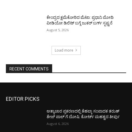
ಕೇಂದ್ರದ ಕ್ಷಮೆಕೋರಿದ ಮೆಟಾ: ಪ್ರಧಾನಿ ಮೋದಿ
ವೀಡಿಯೋ ಡಿಲಿಟ್ ಬಗ್ಗೆ ಜುಕರ್ ಬರ್ಗ್ ಸ್ಪಷ್ಟನೆ
August 5, 2026
Load more
RECENT COMMENTS
EDITOR PICKS
ಅತ್ಯಾಚಾರ ಪ್ರಕರಣದಲ್ಲಿ ತೆಹಲ್ಕಾ ಸಂಪಾದಕ ತರುಣ್‌
ತೇಜ್‌ ಪಾಲ್‌ ಗೆ ದೋಷಿ: ಕೋರ್ಟ್‌ ಮಹತ್ವದ ತೀರ್ಪು
August 6, 2026