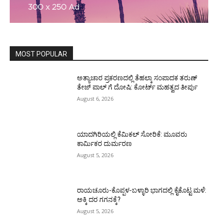
MOST POPULAR
ಅತ್ಯಾಚಾರ ಪ್ರಕರಣದಲ್ಲಿ ತೆಹಲ್ಕಾ ಸಂಪಾದಕ ತರುಣ್‌
ತೇಜ್‌ ಪಾಲ್‌ ಗೆ ದೋಷಿ: ಕೋರ್ಟ್‌ ಮಹತ್ವದ ತೀರ್ಪು
August 6, 2026
ಯಾದಗಿರಿಯಲ್ಲಿ ಕೆಮಿಕಲ್ ಸೋರಿಕೆ: ಮೂವರು
ಕಾರ್ಮಿಕರ ದುರ್ಮರಣ
August 5, 2026
ರಾಯಚೂರು-ಕೊಪ್ಪಳ-ಬಳ್ಳಾರಿ ಭಾಗದಲ್ಲಿ ಕೈಕೊಟ್ಟ ಮಳೆ:
ಅಕ್ಕಿ ದರ ಗಗನಕ್ಕೆ?
August 5, 2026