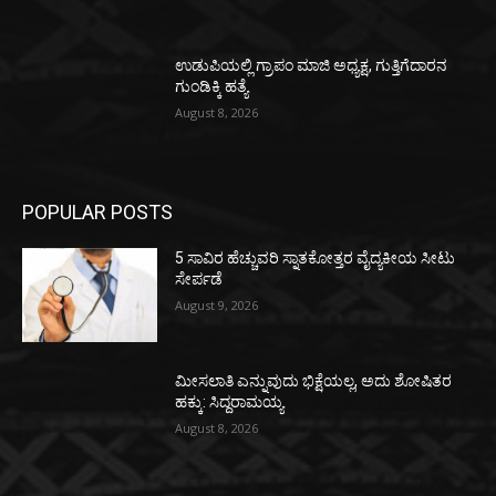
ಉಡುಪಿಯಲ್ಲಿ ಗ್ರಾಪಂ ಮಾಜಿ ಅಧ್ಯಕ್ಷ, ಗುತ್ತಿಗೆದಾರನ
ಗುಂಡಿಕ್ಕಿ ಹತ್ಯೆ
August 8, 2026
POPULAR POSTS
5 ಸಾವಿರ ಹೆಚ್ಚುವರಿ ಸ್ನಾತಕೋತ್ತರ ವೈದ್ಯಕೀಯ ಸೀಟು
ಸೇರ್ಪಡೆ
August 9, 2026
ಮೀಸಲಾತಿ ಎನ್ನುವುದು ಭಿಕ್ಷೆಯಲ್ಲ, ಅದು ಶೋಷಿತರ
ಹಕ್ಕು: ಸಿದ್ದರಾಮಯ್ಯ
August 8, 2026