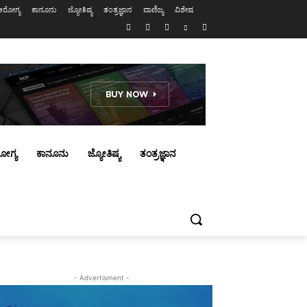
ಆರೋಗ್ಯ
ಕಾನೂನು
ಜ್ಯೋತಿಷ್ಯ
ತಂತ್ರಜ್ಞಾನ
ವಾಣಿಜ್ಯ
ವಿಶೇಷ
ೋಗ್ಯ
ಕಾನೂನು
ಜ್ಯೋತಿಷ್ಯ
ತಂತ್ರಜ್ಞಾನ
- Advertisment -