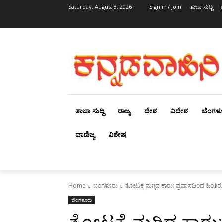
Saturday, August 8, 2026
Sign in / Join
ತಾಜಾ ಸುದ್ದಿ
ತಾಜಾ ಸುದ್ದಿ
ರಾಜ್ಯ
ದೇಶ
ವಿದೇಶ
ಬೆಂಗಳ
ವಾಣಿಜ್ಯ
ವಿಶೇಷ
Home
ಬೆಂಗಳೂರು
ತೋಟಕ್ಕೆ ನುಗ್ಗಿದ ಕಾರು: ಪ್ರವಾಸದಿಂದ ಹಿಂತಿರು
ಬೆಂಗಳೂರು