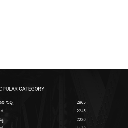
OPULAR CATEGORY
ಜಾ ಸುದ್ದಿ
2865
ೇಶ
2245
ಜ್ಯ
2220
ೀಡೆ
1138