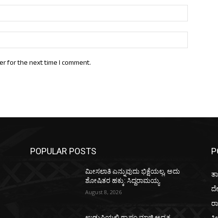
Email:*
Website:
er for the next time I comment.
POPULAR POSTS
P
ಮೀಸಲಾತಿ ಎನ್ನುವುದು ಭಿಕ್ಷೆಯಲ್ಲ, ಅದು
ತಾ
ಶೋಷಿತರ ಹಕ್ಕು: ಸಿದ್ದರಾಮಯ್ಯ
ದ
August 8, 2026
ರಾ
ಕ್ರ
ಉಡುಪಿಯಲ್ಲಿ ಗ್ರಾಪಂ ಮಾಜಿ ಅಧ್ಯಕ್ಷ,