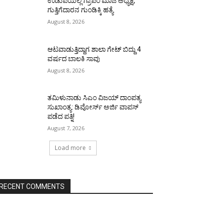
ಉಡುಪಿಯಲ್ಲಿ ಗ್ರಾಪಂ ಮಾಜಿ ಅಧ್ಯಕ್ಷ,
ಗುತ್ತಿಗೆದಾರನ ಗುಂಡಿಕ್ಕಿ ಹತ್ಯೆ
August 8, 2026
ಆಟವಾಡುತ್ತಿದ್ದಾಗ ಶಾಲಾ ಗೇಟ್‌ ಬಿದ್ದು 4
ವರ್ಷದ ಬಾಲಕಿ ಸಾವು
August 8, 2026
ತಮಿಳುನಾಡು ಸಿಎಂ ವಿಜಯ್‌ ದಾಂಪತ್ಯ
ಸುಖಾಂತ್ಯ: ಡಿವೋರ್ಸ್‌ ಅರ್ಜಿ ವಾಪಸ್‌
ಪಡೆದ ಪತ್ನಿ!
August 7, 2026
Load more
RECENT COMMENTS