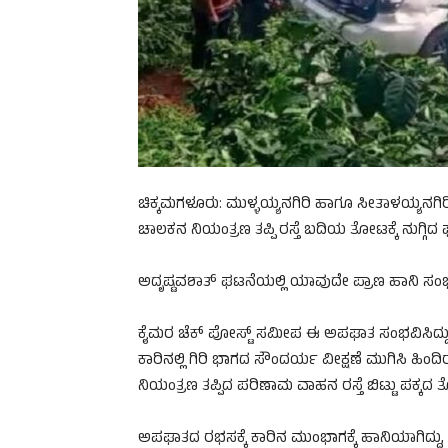
ಚಿಕ್ಕಮಗಳೂರು: ಮುಳ್ಳಯ್ಯನಗಿರಿ ಹಾಗೂ ಸೀತಾಳಯ್ಯನಗಿರಿ 
ಚಾಲಕನ ನಿಯಂತ್ರಣ ತಪ್ಪಿ ರಸ್ತೆ ಬದಿಯ ತೋಟಕ್ಕೆ ನುಗ್ಗಿ
ಅದೃಷ್ಟವಶಾತ್ ಘಟನೆಯಲ್ಲಿ ಯಾವುದೇ ಪ್ರಾಣ ಹಾನಿ ಸಂಭವಿಸದ
ಕೈಮರ ಚೆಕ್ ಪೋಸ್ಟ್ ಸಮೀಪ ಈ ಅಪಘಾತ ಸಂಭವಿಸಿದ್ದು, 
ಕಾರಿನಲ್ಲಿ ಗಿರಿ ಭಾಗದ ಸೌಂದರ್ಯ ವೀಕ್ಷಣೆ ಮುಗಿಸಿ ಹಿಂದಿ
ನಿಯಂತ್ರಣ ತಪ್ಪಿದ ಪರಿಣಾಮ ವಾಹನ ರಸ್ತೆ ಬಿಟ್ಟು ಪಕ್ಕದ 
ಅಪಘಾತದ ರಭಸಕ್ಕೆ ಕಾರಿನ ಮುಂಭಾಗಕ್ಕೆ ಹಾನಿಯಾಗಿದ್