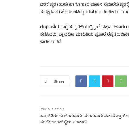
ಬಳಿಕ ಸ್ಥಳೀಯರು ಹಾಗೂ ಇತರೆ ವಾಹನ ಸವಾರರು ಸ್ಥಳಕ್ಕೆ ಧಾ
ಸುರಕ್ಷಿತವಾಗಿ ಹೊರಬಂದಿದ್ದು, ಯಾರಿಗೂ ಗಂಭೀರ ಗಾಯಗಳ
ಈ ಘಟನೆಯ ಬಗ್ಗೆ ಸುದ್ದಿ ತಿಳಿಯುತ್ತಿದ್ದಂತೆ ಚಿಕ್ಕಮಗಳೂರ
ನಡೆಸಿದರು. ಪ್ರಾಥಮಿಕ ಮಾಹಿತಿಯ ಪ್ರಕಾರ ರಸ್ತೆ ತಿರುವಿ
ಕಾರಣವಾಗಿದೆ.
Share
Previous article
ಜೂನ್‌ 3ರಂದು ಬೆಂಗಳೂರು-ಮಂಗಳೂರು ನಡುವೆ ಪ್ರಾಯೋ
ವಂದೇ ಭಾರತ್‌ ರೈಲು ಸಂಚಾರ!