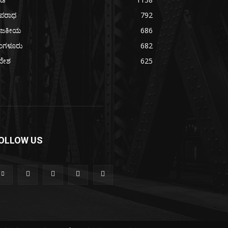
ಪರಾಧ
792
ಾಜಕೀಯ
686
ೆಂಗಳೂರು
682
ದೇಶ
625
OLLOW US