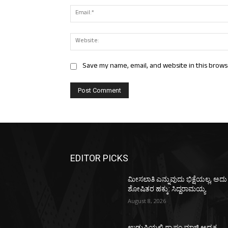
Save my name, email, and website in this brows
EDITOR PICKS
ಮೀಸಲಾತಿ ಎನ್ನುವುದು ಭಿಕ್ಷೆಯಲ್ಲ, ಅದು
ಶೋಷಿತರ ಹಕ್ಕು: ಸಿದ್ದರಾಮಯ್ಯ
August 8, 2026
ಉಡುಪಿಯಲ್ಲಿ ಗ್ರಾಪಂ ಮಾಜಿ ಅಧ್ಯಕ್ಷ,