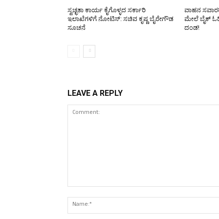
ಸ್ವಚ್ಛತಾ ಕಾರ್ಯ ಕೈಗೊಳ್ಳದ ಸರ್ಕಾರಿ
ವಾಹನ ಸವಾರರಿಗ
ಇಲಾಖೆಗಳಿಗೆ ನೋಟಿಸ್: ಸಚಿವ ಕೃಷ್ಣ ಬೈರೇಗೌಡ
ಮೇಲೆ ಬೈಕ್ ಓಡ
ಸೂಚನೆ
ದಂಡ!
LEAVE A REPLY
Comment: