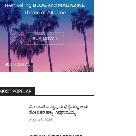
MOST POPULAR
ಮೀಸಲಾತಿ ಎನ್ನುವುದು ಭಿಕ್ಷೆಯಲ್ಲ, ಅದು
ಶೋಷಿತರ ಹಕ್ಕು: ಸಿದ್ದರಾಮಯ್ಯ
August 8, 2026