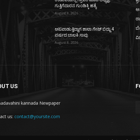
ಗುತ್ತಿಗೆದಾರನ ಗುಂಡಿಕ್ಕಿ ಹತ್ಯೆ
ಅ
August 8, 2026
ರ
ಬ
ಆಟವಾಡುತ್ತಿದ್ದಾಗ ಶಾಲಾ ಗೇಟ್‌ ಬಿದ್ದು 4
ವರ್ಷದ ಬಾಲಕಿ ಸಾವು
ವಿ
August 8, 2026
OUT US
F
adavahini kannada Newpaper
act us:
contact@yoursite.com