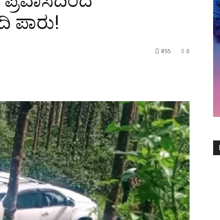
ು: ಪ್ರವಾಸದಿಂದ
ಂದಿ ಪಾರು!
855
0