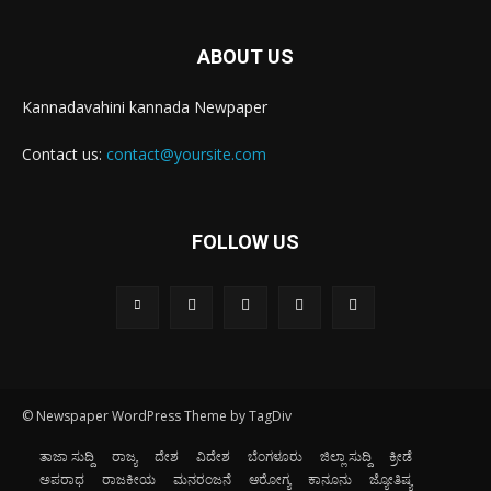
ABOUT US
Kannadavahini kannada Newpaper
Contact us:
contact@yoursite.com
FOLLOW US
© Newspaper WordPress Theme by TagDiv
ತಾಜಾ ಸುದ್ದಿ
ರಾಜ್ಯ
ದೇಶ
ವಿದೇಶ
ಬೆಂಗಳೂರು
ಜಿಲ್ಲಾ ಸುದ್ದಿ
ಕ್ರೀಡೆ
ಅಪರಾಧ
ರಾಜಕೀಯ
ಮನರಂಜನೆ
ಆರೋಗ್ಯ
ಕಾನೂನು
ಜ್ಯೋತಿಷ್ಯ