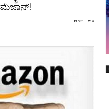
ಮೆಜಾನ್!
992
0