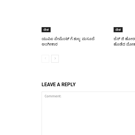
ದೇಶ
ದೇಶ
ಯುಪಿಐ ಪೇಮೆಂಟ್ ಗೆ ಶುಲ್ಕ: ಮಸೂದೆ
ಜೆನ್ ಜಿ ಹೋರ
ಅಂಗೀಕಾರ
ಹೊಡೆದ ಮೋಹ
LEAVE A REPLY