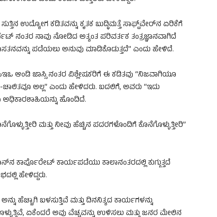
್ತಿನ ಉದ್ಯೋಗ ಕಡಿತವನ್ನು ಕೃತಕ ಬುದ್ಧಿಮತ್ತೆ ಸಾಫ್ಟ್‌ವೇರ್‌ನ ಏರಿಕೆಗೆ
್ನೆಟ್ ನಂತರ ನಾವು ನೋಡಿದ ಅತ್ಯಂತ ಪರಿವರ್ತಕ ತಂತ್ರಜ್ಞಾನವಾಗಿದೆ
ೊಸತನವನ್ನು ಪಡೆಯಲು ಅನುವು ಮಾಡಿಕೊಡುತ್ತದೆ” ಎಂದು ಹೇಳಿದೆ.
ಇಒ ಆಂಡಿ ಜಾಸ್ಸಿ ನಂತರ ವಿಶ್ಲೇಷಕರಿಗೆ ಈ ಕಡಿತವು “ನಿಜವಾಗಿಯೂ
AI-ಚಾಲಿತವೂ ಅಲ್ಲ” ಎಂದು ಹೇಳಿದರು. ಬದಲಿಗೆ, ಅವರು “ಇದು
 ಅಧಿಕಾರಶಾಹಿಯನ್ನು ಹೊಂದಿದೆ.
ಗೊಳ್ಳುತ್ತೀರಿ ಮತ್ತು ನೀವು ಹೆಚ್ಚಿನ ಪದರಗಳೊಂದಿಗೆ ಕೊನೆಗೊಳ್ಳುತ್ತೀರಿ”
‌ನ ಕಾರ್ಪೊರೇಟ್ ಕಾರ್ಯಪಡೆಯು ಕಾಲಾನಂತರದಲ್ಲಿ ಕುಗ್ಗುತ್ತದೆ
ದಲ್ಲಿ ಹೇಳಿದ್ದರು.
ನು ಹೆಚ್ಚಾಗಿ ಬಳಸುತ್ತಿವೆ ಮತ್ತು ದಿನನಿತ್ಯದ ಕಾರ್ಯಗಳನ್ನು
್ಳುತ್ತಿವೆ, ಏಕೆಂದರೆ ಅವು ವೆಚ್ಚವನ್ನು ಉಳಿಸಲು ಮತ್ತು ಜನರ ಮೇಲಿನ