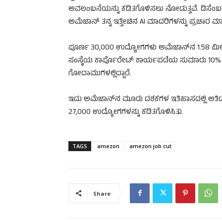
ಅವಲಂಬನೆಯನ್ನು ಕಡಿತಗೊಳಿಸಲು ನೋಡುತ್ತವೆ. ಡಿಸೆಂಬರ್‌ನ
ಅಮೆಜಾನ್ ತನ್ನ ಇತ್ತೀಚಿನ AI ಮಾದರಿಗಳನ್ನು ಪ್ರಚಾರ ಮಾ
ಪೂರ್ಣ 30,000 ಉದ್ಯೋಗಗಳು ಅಮೆಜಾನ್‌ನ 1.58 ಮಿಲಿಯ
ಸಂಸ್ಥೆಯ ಕಾರ್ಪೊರೇಟ್ ಕಾರ್ಯಪಡೆಯ ಸುಮಾರು 10% ರಷ್ಟಿ
ಗೋದಾಮುಗಳಲ್ಲಿದ್ದಾರೆ.
ಇದು ಅಮೆಜಾನ್‌ನ ಮೂರು ದಶಕಗಳ ಇತಿಹಾಸದಲ್ಲಿ ಅತಿದೊ
27,000 ಉದ್ಯೋಗಗಳನ್ನು ಕಡಿತಗೊಳಿಸಿತು.
TAGS
amezon
amezon job cut
Share