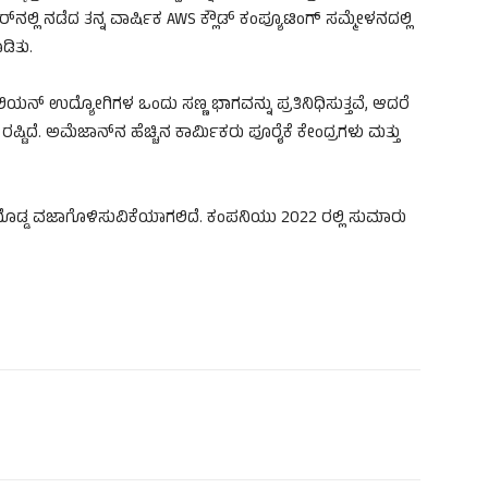
ಲ್ಲಿ ನಡೆದ ತನ್ನ ವಾರ್ಷಿಕ AWS ಕ್ಲೌಡ್ ಕಂಪ್ಯೂಟಿಂಗ್ ಸಮ್ಮೇಳನದಲ್ಲಿ
ಡಿತು.
ನ್ ಉದ್ಯೋಗಿಗಳ ಒಂದು ಸಣ್ಣ ಭಾಗವನ್ನು ಪ್ರತಿನಿಧಿಸುತ್ತವೆ, ಆದರೆ
ದೆ. ಅಮೆಜಾನ್‌ನ ಹೆಚ್ಚಿನ ಕಾರ್ಮಿಕರು ಪೂರೈಕೆ ಕೇಂದ್ರಗಳು ಮತ್ತು
ಡ್ಡ ವಜಾಗೊಳಿಸುವಿಕೆಯಾಗಲಿದೆ. ಕಂಪನಿಯು 2022 ರಲ್ಲಿ ಸುಮಾರು