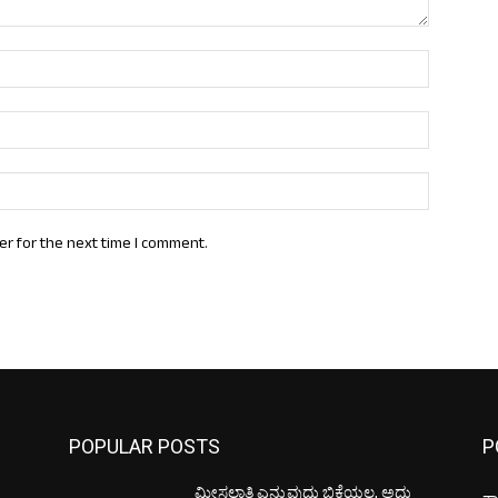
Name:*
Email:*
Website:
er for the next time I comment.
POPULAR POSTS
P
ಮೀಸಲಾತಿ ಎನ್ನುವುದು ಭಿಕ್ಷೆಯಲ್ಲ, ಅದು