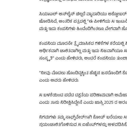
ಸಿಯಾಟಲ್ ಆನ್‌ಲೈನ್ ಚಿಲ್ಲರೆ ವ್ಯಾಪಾರಿಯು ಅಕ್ಟೋಬರ್ ಸುತ
ಜೋಡಿಸಿದೆ, ಆಂತರಿಕ ಪತ್ರದಲ್ಲಿ “ಈ ಪೀಳಿಗೆಯ AI ಇಂಟರ
ಮತ್ತು ಇದು ಕಂಪನಿಗಳು ಹಿಂದೆಂದಿಗಿಂತಲೂ ವೇಗವಾಗಿ ಹ
ಕಂಪನಿಯ ಮೂರನೇ ತ್ರೈಮಾಸಿಕದ ಗಳಿಕೆಗಳ ಕರೆಯಲ್ಲಿ ಸಿ
ಆರ್ಥಿಕವಾಗಿ ಚಾಲಿತವಾಗಿಲ್ಲ ಮತ್ತು ಇದು ನಿಜವಾಗಿಯೂ 
ಸಂಸ್ಕೃತಿ” ಎಂದು ಹೇಳಿದರು, ಅಂದರೆ ಕಂಪನಿಯು ತುಂಬಾ
“ನೀವು ಮೊದಲು ಹೊಂದಿದ್ದಕ್ಕಿಂತ ಹೆಚ್ಚಿನ ಜನರೊಂದಿಗೆ ಕೊನೆ
ಎಂದು ಅವರು ಹೇಳಿದರು.
AI ಬಳಕೆಯಿಂದ ಪಡೆದ ದಕ್ಷತೆಯ ಪರಿಣಾಮವಾಗಿ ಅಮೆಜಾನ್
ಎಂದು ತಾನು ನಿರೀಕ್ಷಿಸಿದ್ದೇನೆ ಎಂದು ಜಾಸ್ಸಿ 2025 ರ ಆರಂಭ
ನಿಗಮಗಳು ತಮ್ಮ ಸಾಫ್ಟ್‌ವೇರ್‌ಗಾಗಿ ಕೋಡ್ ಬರೆಯಲು AI ಅನ್
ಸ್ವಯಂಚಾಲಿತಗೊಳಿಸುವ AI ಏಜೆಂಟ್‌ಗಳನ್ನು ಅಳವಡಿಸಿಕೊಳ