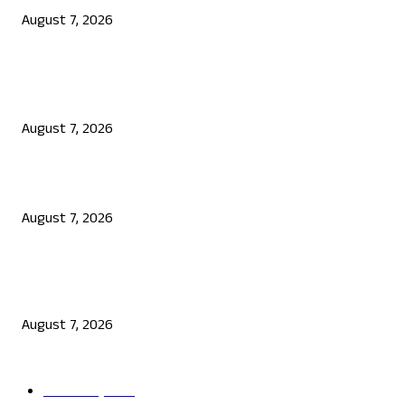
August 7, 2026
POPULAR POSTS
ತಮಿಳುನಾಡು ಸಿಎಂ ವಿಜಯ್‌ ದಾಂಪತ್ಯ ಸುಖಾಂತ್ಯ: ಡಿವೋರ್ಸ್‌ ಅರ್ಜಿ ವಾಪಸ್‌ ಪಡೆದ 
August 7, 2026
ಗೃಹಲಕ್ಷ್ಮಿಯರಿಗೆ ಸಿಹಿಸುದ್ದಿ: ರಾಜ್ಯ ಸರ್ಕಾರದಿಂದ 2443 ಕೋಟಿ ರೂ. ಹಣ ಬಿಡುಗಡೆ
August 7, 2026
ಸ್ವಚ್ಛತಾ ಕಾರ್ಯ ಕೈಗೊಳ್ಳದ ಸರ್ಕಾರಿ ಇಲಾಖೆಗಳಿಗೆ ನೋಟಿಸ್: ಸಚಿವ ಕೃಷ್ಣ ಬೈರೇಗೌಡ
ಸೂಚನೆ
August 7, 2026
POPULAR CATEGORY
ತಾಜಾ ಸುದ್ದಿ
2865