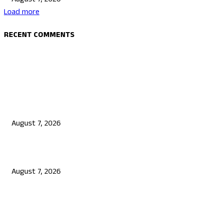
August 7, 2026
Load more
RECENT COMMENTS
EDITOR PICKS
ತಮಿಳುನಾಡು ಸಿಎಂ ವಿಜಯ್‌ ದಾಂಪತ್ಯ ಸುಖಾಂತ್ಯ: ಡಿವೋರ್ಸ್‌ ಅರ್ಜಿ ವಾಪಸ್‌ ಪಡೆದ 
August 7, 2026
ಗೃಹಲಕ್ಷ್ಮಿಯರಿಗೆ ಸಿಹಿಸುದ್ದಿ: ರಾಜ್ಯ ಸರ್ಕಾರದಿಂದ 2443 ಕೋಟಿ ರೂ. ಹಣ ಬಿಡುಗಡೆ
August 7, 2026
ಸ್ವಚ್ಛತಾ ಕಾರ್ಯ ಕೈಗೊಳ್ಳದ ಸರ್ಕಾರಿ ಇಲಾಖೆಗಳಿಗೆ ನೋಟಿಸ್: ಸಚಿವ ಕೃಷ್ಣ ಬೈರೇಗೌಡ
ಸೂಚನೆ