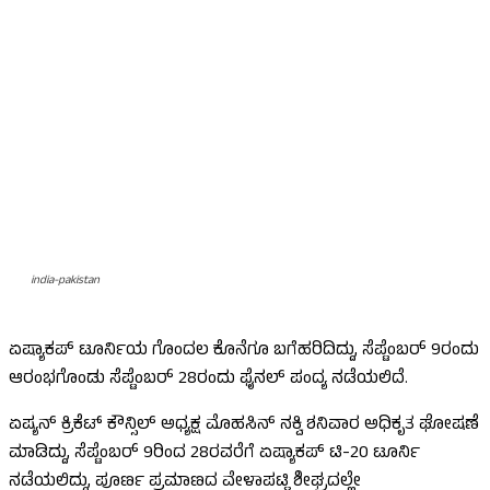
india-pakistan
ಏಷ್ಯಾಕಪ್ ಟೂರ್ನಿಯ ಗೊಂದಲ ಕೊನೆಗೂ ಬಗೆಹರಿದಿದ್ದು, ಸೆಪ್ಟೆಂಬರ್ 9ರಂದು
ಆರಂಭಗೊಂಡು ಸೆಪ್ಟೆಂಬರ್ 28ರಂದು ಫೈನಲ್ ಪಂದ್ಯ ನಡೆಯಲಿದೆ.
ಏಷ್ಯನ್ ಕ್ರಿಕೆಟ್ ಕೌನ್ಸಿಲ್ ಅಧ್ಯಕ್ಷ ಮೊಹಸಿನ್ ನಕ್ವಿ ಶನಿವಾರ ಅಧಿಕೃತ ಘೋಷಣೆ
ಮಾಡಿದ್ದು, ಸೆಪ್ಟೆಂಬರ್ 9ರಿಂದ 28ರವರೆಗೆ ಏಷ್ಯಾಕಪ್ ಟಿ-20 ಟೂರ್ನಿ
ನಡೆಯಲಿದ್ದು, ಪೂರ್ಣ ಪ್ರಮಾಣದ ವೇಳಾಪಟ್ಟಿ ಶೀಘ್ರದಲ್ಲೇ