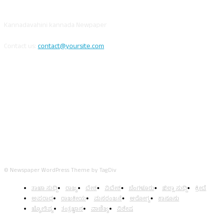
ABOUT US
Kannadavahini kannada Newpaper
Contact us:
contact@yoursite.com
FOLLOW US
© Newspaper WordPress Theme by TagDiv
ತಾಜಾ ಸುದ್ದಿ
ರಾಜ್ಯ
ದೇಶ
ವಿದೇಶ
ಬೆಂಗಳೂರು
ಜಿಲ್ಲಾ ಸುದ್ದಿ
ಕ್ರೀಡೆ
ಅಪರಾಧ
ರಾಜಕೀಯ
ಮನರಂಜನೆ
ಆರೋಗ್ಯ
ಕಾನೂನು
ಜ್ಯೋತಿಷ್ಯ
ತಂತ್ರಜ್ಞಾನ
ವಾಣಿಜ್ಯ
ವಿಶೇಷ