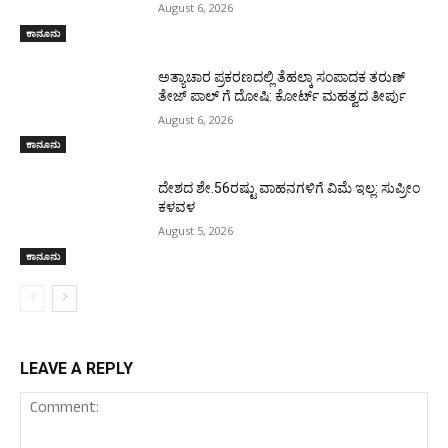
August 6, 2026
ಕಾನೂನು
ಅತ್ಯಾಚಾರ ಪ್ರಕರಣದಲ್ಲಿ ತೆಹಲ್ಕಾ ಸಂಪಾದಕ ತರುಣ್‌
ತೇಜ್‌ ಪಾಲ್‌ ಗೆ ದೋಷಿ: ಕೋರ್ಟ್‌ ಮಹತ್ವದ ತೀರ್ಪು
August 6, 2026
ಕಾನೂನು
ದೇಶದ ಶೇ.56ರಷ್ಟು ವಾಹನಗಳಿಗೆ ವಿಮೆ ಇಲ್ಲ: ಸುಪ್ರೀಂ
ಕಳವಳ
August 5, 2026
ಕಾನೂನು
LEAVE A REPLY