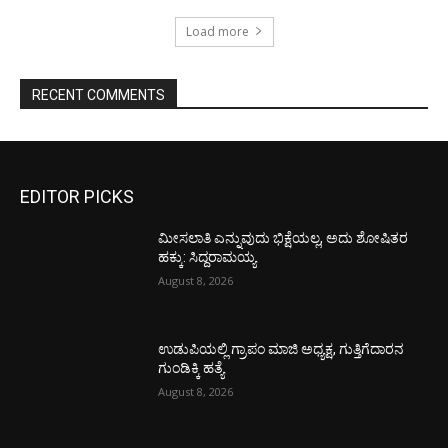
Load more
RECENT COMMENTS
EDITOR PICKS
ಮೀಸಲಾತಿ ಎನ್ನುವುದು ಭಿಕ್ಷೆಯಲ್ಲ, ಅದು ಶೋಷಿತರ
ಹಕ್ಕು: ಸಿದ್ದರಾಮಯ್ಯ
August 8, 2026
ಉಡುಪಿಯಲ್ಲಿ ಗ್ರಾಪಂ ಮಾಜಿ ಅಧ್ಯಕ್ಷ, ಗುತ್ತಿಗೆದಾರನ
ಗುಂಡಿಕ್ಕಿ ಹತ್ಯೆ
August 8, 2026