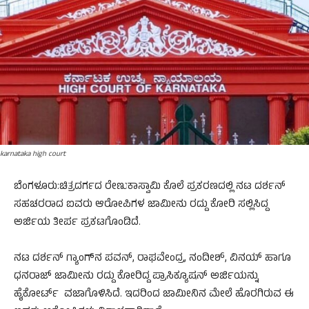
karnataka high court
ಬೆಂಗಳೂರು:ಚಿತ್ರದರ್ಗದ ರೇಣುಕಾಸ್ವಾಮಿ ಕೊಲೆ ಪ್ರಕರಣದಲ್ಲಿ ನಟ ದರ್ಶನ್
ಸಹಚರರಾದ ಐವರು ಆರೋಪಿಗಳ ಜಾಮೀನು ರದ್ದು ಕೋರಿ ಸಲ್ಲಿಸಿದ್ದ
ಅರ್ಜಿಯ ತೀರ್ಪ ಪ್ರಕಟಗೊಂಡಿದೆ.
ನಟ ದರ್ಶನ್ ಗ್ಯಾಂಗ್‌ನ ಪವನ್, ರಾಘವೇಂದ್ರ, ನಂದೀಶ್, ವಿನಯ್ ಹಾಗೂ
ಧನರಾಜ್ ಜಾಮೀನು ರದ್ದು ಕೋರಿದ್ದ ಪ್ರಾಸಿಕ್ಯೂಷನ್ ಅರ್ಜಿಯನ್ನು
ಹೈಕೋರ್ಟ್ ವಜಾಗೊಳಿಸಿದೆ. ಇದರಿಂದ ಜಾಮೀನಿನ ಮೇಲೆ ಹೊರಗಿರುವ ಈ