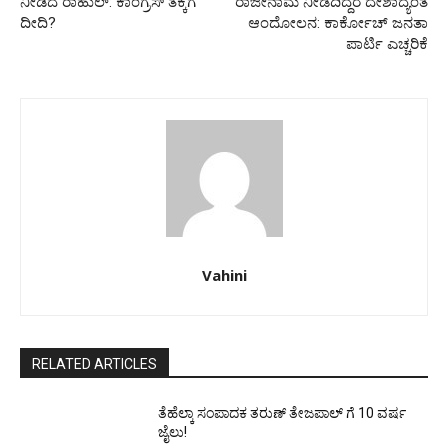
ನೀಡಿದ ರಾಹುಲ್: ಕಾಂಗ್ರೆಸ್ ತೆಕ್ಕೆಗೆ
ರಾಜೀನಾಮೆ ನೀಡದಿದ್ದರೆ ದೇಶಾದ್ಯಂತ
ದೀದಿ?
ಆಂದೋಲನ: ಕಾರ್ಕೋಚ್ ಜನತಾ
ಪಾರ್ಟಿ ಎಚ್ಚರಿಕೆ
Vahini
RELATED ARTICLES
ತೆಹೆಲ್ಕಾ ಸಂಪಾದಕ ತರುಣ್ ತೇಜಪಾಲ್ ಗೆ 10 ವರ್ಷ
ಜೈಲು!