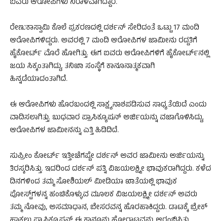
ಐವರು ಆರೋಪಿಗಳು ನಿರಾಳವಾಗಿದ್ದಾರೆ.
ರೇಣುಕಾಸ್ವಾಮಿ ಕೊಲೆ ಪ್ರಕರಣದಲ್ಲಿ ದರ್ಶನ್ ಸೇರಿದಂತೆ ಒಟ್ಟು 17 ಮಂದಿ
ಆರೋಪಿಗಳಿದ್ದರು. ಅವರಲ್ಲಿ 7 ಮಂದಿ ಆರೋಪಿಗಳ ಜಾಮೀನು ರದ್ದತಿಗೆ
ಹೈಕೋರ್ಟ್ ಮೊರೆ ಹೋಗಿತ್ತು. ಈಗ ಐವರು ಆರೋಪಿಗಳಿಗೆ ಹೈಕೋರ್ಟ್‌ನಲ್ಲಿ
ಜಯ ಸಿಕ್ಕಂತಾಗಿದ್ದು, ತನಿಖಾ ಸಂಸ್ಥೆಗೆ ಕಾನೂನಾತ್ಮಕವಾಗಿ
ಹಿನ್ನಡೆಯಾದಂತಾಗಿದೆ.
ಈ ಆರೋಪಿಗಳು ಹೊರಬಂದಲ್ಲಿ ಸಾಕ್ಷ್ಯನಾಶಪಡಿಸುವ ಸಾಧ್ಯತೆಯಿದೆ ಎಂದು
ವಾದಿಸಲಾಗಿತ್ತು. ಬುಧವಾರ ಪ್ರಾಸಿಕ್ಯೂಷನ್‌ ಅರ್ಜಿಯನ್ನು ವಜಾಗೊಳಿಸಿದ್ದು,
ಆರೋಪಿಗಳ ಜಾಮೀನನ್ನು ಎತ್ತಿ ಹಿಡಿದಿದೆ.
ಸುಪ್ರೀಂ ಕೋರ್ಟ್ ಇತ್ತೀಚೆಗಷ್ಟೇ ದರ್ಶನ್ ಅವರ ಜಾಮೀನು ಅರ್ಜಿಯನ್ನು
ತಿರಸ್ಕರಿಸಿತ್ತು. ಇದರಿಂದ ದರ್ಶನ್ ಪತ್ನಿ ವಿಜಯಲಕ್ಷ್ಮೀ ಭಾವುಕರಾಗಿದ್ದರು. ಕಳೆದ
ದಿನಗಳಿಂದ ತಮ್ಮ ಸೋಶಿಯಲ್ ಮೀಡಿಯಾ ಖಾತೆಯಲ್ಲಿ ಭಾವುಕ
ಪೋಸ್ಟ್‌ಗಳನ್ನ ಹಂಚಿಕೊಳ್ಳುವ ಮೂಲಕ ವಿಜಯಲಕ್ಷ್ಮೀ ದರ್ಶನ್ ಅವರು
ತಮ್ಮ ನೋವು, ಅಸಮಾಧಾನ, ಬೇಸರವನ್ನ ಹೊರಹಾಕಿದ್ದರು. ಡಾಟಕ್ಕೆ ಬ್ರೇಕ್‌
ಹಾಕಲು ಪ್ರಾಸಿಕ್ಯೂಷನ್ ಈ ಕಾನೂನು ಹೋರಾಟವನ್ನು ಆರಂಭಿಸಿತ್ತು.