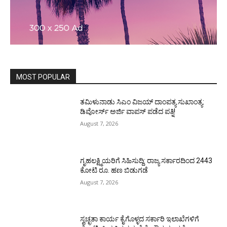
MOST POPULAR
ತಮಿಳುನಾಡು ಸಿಎಂ ವಿಜಯ್‌ ದಾಂಪತ್ಯ ಸುಖಾಂತ್ಯ:
ಡಿವೋರ್ಸ್‌ ಅರ್ಜಿ ವಾಪಸ್‌ ಪಡೆದ ಪತ್ನಿ!
August 7, 2026
ಗೃಹಲಕ್ಷ್ಮಿಯರಿಗೆ ಸಿಹಿಸುದ್ದಿ: ರಾಜ್ಯ ಸರ್ಕಾರದಿಂದ 2443
ಕೋಟಿ ರೂ. ಹಣ ಬಿಡುಗಡೆ
August 7, 2026
ಸ್ವಚ್ಛತಾ ಕಾರ್ಯ ಕೈಗೊಳ್ಳದ ಸರ್ಕಾರಿ ಇಲಾಖೆಗಳಿಗೆ