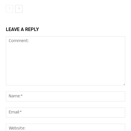
LEAVE A REPLY
Comment:
Nam
Ema
Web