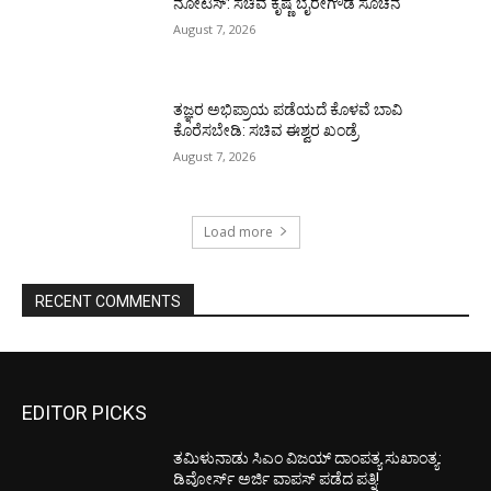
ನೋಟಿಸ್: ಸಚಿವ ಕೃಷ್ಣ ಬೈರೇಗೌಡ ಸೂಚನೆ
August 7, 2026
ತಜ್ಞರ ಅಭಿಪ್ರಾಯ ಪಡೆಯದೆ ಕೊಳವೆ ಬಾವಿ
ಕೊರೆಸಬೇಡಿ: ಸಚಿವ ಈಶ್ವರ ಖಂಡ್ರೆ
August 7, 2026
Load more
RECENT COMMENTS
EDITOR PICKS
ತಮಿಳುನಾಡು ಸಿಎಂ ವಿಜಯ್‌ ದಾಂಪತ್ಯ ಸುಖಾಂತ್ಯ:
ಡಿವೋರ್ಸ್‌ ಅರ್ಜಿ ವಾಪಸ್‌ ಪಡೆದ ಪತ್ನಿ!