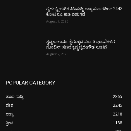
ಗೃಹಲಕ್ಷ್ಮಿಯರಿಗೆ ಸಿಹಿಸುದ್ದಿ: ರಾಜ್ಯ ಸರ್ಕಾರದಿಂದ 2443
ಕೋಟಿ ರೂ. ಹಣ ಬಿಡುಗಡೆ
August 7, 2026
ಸ್ವಚ್ಛತಾ ಕಾರ್ಯ ಕೈಗೊಳ್ಳದ ಸರ್ಕಾರಿ ಇಲಾಖೆಗಳಿಗೆ
ನೋಟಿಸ್: ಸಚಿವ ಕೃಷ್ಣ ಬೈರೇಗೌಡ ಸೂಚನೆ
August 7, 2026
POPULAR CATEGORY
ತಾಜಾ ಸುದ್ದಿ
2865
ದೇಶ
2245
ರಾಜ್ಯ
2218
ಕ್ರೀಡೆ
1138