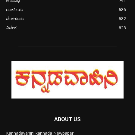
ಅಪರಾಧ
791
ರಾಜಕೀಯ
686
ಬೆಂಗಳೂರು
682
ವಿದೇಶ
625
ABOUT US
Kannadavahini kannada Newpaper