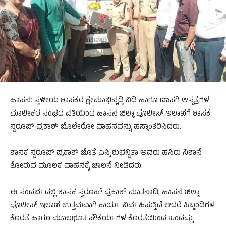
ಹಾಸನ: ಸ್ಥಳೀಯ ಶಾಸಕರ ಕ್ಷೇಮಾಭಿವೃದ್ಧಿ ನಿಧಿ ಹಾಗೂ ಖಾಸಗಿ ಆಸ್ಪತ್ರೆಗಳ
ಮಾಲೀಕರ ಸಂಘದ ವತಿಯಿಂದ ಹಾಸನ ಜಿಲ್ಲಾ ಪೊಲೀಸ್ ಇಲಾಖೆಗೆ ಶಾಸಕ
ಸ್ವರೂಪ್ ಪ್ರಕಾಶ್ ಬೊಲೇರೋ ವಾಹನವನ್ನು ಹಸ್ತಾಂತರಿಸಿದರು.
ಶಾಸಕ ಸ್ವರೂಪ್ ಪ್ರಕಾಶ್ ಜೊತೆ ಎಸ್ಪಿ ಶುಭನ್ವಿತಾ ಅವರು ಹಸಿರು ನಿಶಾನೆ
ತೋರುವ ಮೂಲಕ ವಾಹನಕ್ಕೆ ಚಾಲನೆ ನೀಡಿದರು.
ಈ ಸಂದರ್ಭದಲ್ಲಿ ಶಾಸಕ ಸ್ವರೂಪ್ ಪ್ರಕಾಶ್ ಮಾತನಾಡಿ, ಹಾಸನ ಜಿಲ್ಲಾ
ಪೊಲೀಸ್ ಇಲಾಖೆ ಉತ್ತಮವಾಗಿ ಕಾರ್ಯ ನಿರ್ವಹಿಸುತ್ತಿದೆ ಆದರೆ ಸಿಬ್ಬಂದಿಗಳ
ಕೊರತೆ ಹಾಗೂ ಮೂಲಭೂತ ಸೌಕರ್ಯಗಳ ಕೊರತೆಯಿಂದ ಒಂದಷ್ಟು