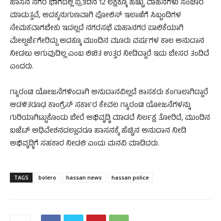
ಹಾಸನ ನಗರ ಭಾಗದಲ್ಲಿ ಪ್ರತಿದಿನ 12 ಲಕ್ಷಕ್ಕೂ ಹೆಚ್ಚು ವಾಹನಗಳು ಸಂಚಾರ
ಮಾಡುತ್ತವೆ, ಅದಕ್ಕನುಗುಣವಾಗಿ ಪೋಲಿಸ್ ಇಲಾಖೆಗೆ ಸಿಬ್ಬಂದಿಗಳ
ನೇಮಕವಾಗಬೇಕು ಇದಲ್ಲದೆ ನಗರಸಭೆ ಮಹಾನಗರ ಪಾಲಿಕೆಯಾಗಿ
ಮೇಲ್ದರ್ಜೆಗೇರಿದ್ದು ಅದಕ್ಕೂ ಮುಂದಿನ ಮೂರು ವರ್ಷಗಳ ಕಾಲ ಅನುದಾನ
ನೀಡಲು ಆಗುವುದಿಲ್ಲ ಎಂಬ ಲಿಖಿತ ಉತ್ತರ ನೀಡಿದ್ದಾರೆ ಇದು ಬೇಸರ ತಂದಿದೆ
ಎಂದರು.
ಗ್ಯಾರಂಟಿ ಯೋಜನೆಗಳಿಂದಾಗಿ ಅನುದಾನವಿಲ್ಲದೆ ಶಾಸಕರು ಕಂಗಾಲಾಗಿದ್ದಾರೆ
ಆಡಳಿತರೂಢ ಕಾಂಗ್ರೆಸ್ ಸರ್ಕಾರ ಕೇವಲ ಗ್ಯಾರಂಟಿ ಯೋಜನೆಗಳನ್ನು
ಗುರಿಯಾಗಿಟ್ಟುಕೊಂಡು ಬೇರೆ ಅಭಿವೃದ್ಧಿ ಮಾಡದೆ ನಿರ್ಲಕ್ಷ ತೋರಿದೆ, ಮುಂದಿನ
ಬಜೆಟ್ ಅಧಿವೇಶನದಲ್ಲಾದರೂ ಹಾಸನಕ್ಕೆ ಹೆಚ್ಚಿನ ಅನುದಾನ ನೀಡಿ
ಅಭಿವೃದ್ಧಿಗೆ ಸಹಕಾರ ನೀಡಲಿ ಎಂದು ಮನವಿ ಮಾಡಿದರು.
TAGS
bolero
hassan news
hassan police