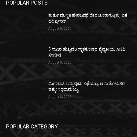
POPULAR POSTS
ತುರ್ತು ಪರಿಸ್ಥಿತಿ ಹೇರದಿದ್ದರೆ ದೇಶ ಚೂರಾಗುತ್ತಿತ್ತು: ಬಿಕೆ
ಹರಿಪ್ರಸಾದ್
August 9, 2026
5 ಸಾವಿರ ಹೆಚ್ಚುವರಿ ಸ್ನಾತಕೋತ್ತರ ವೈದ್ಯಕೀಯ ಸೀಟು
ಸೇರ್ಪಡೆ
August 9, 2026
ಮೀಸಲಾತಿ ಎನ್ನುವುದು ಭಿಕ್ಷೆಯಲ್ಲ, ಅದು ಶೋಷಿತರ
ಹಕ್ಕು: ಸಿದ್ದರಾಮಯ್ಯ
August 8, 2026
POPULAR CATEGORY