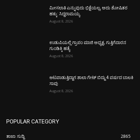
ಮೀಸಲಾತಿ ಎನ್ನುವುದು ಭಿಕ್ಷೆಯಲ್ಲ, ಅದು ಶೋಷಿತರ
ಹಕ್ಕು: ಸಿದ್ದರಾಮಯ್ಯ
August 8, 2026
ಉಡುಪಿಯಲ್ಲಿ ಗ್ರಾಪಂ ಮಾಜಿ ಅಧ್ಯಕ್ಷ, ಗುತ್ತಿಗೆದಾರನ
ಗುಂಡಿಕ್ಕಿ ಹತ್ಯೆ
August 8, 2026
ಆಟವಾಡುತ್ತಿದ್ದಾಗ ಶಾಲಾ ಗೇಟ್‌ ಬಿದ್ದು 4 ವರ್ಷದ ಬಾಲಕಿ
ಸಾವು
August 8, 2026
POPULAR CATEGORY
ತಾಜಾ ಸುದ್ದಿ
2865