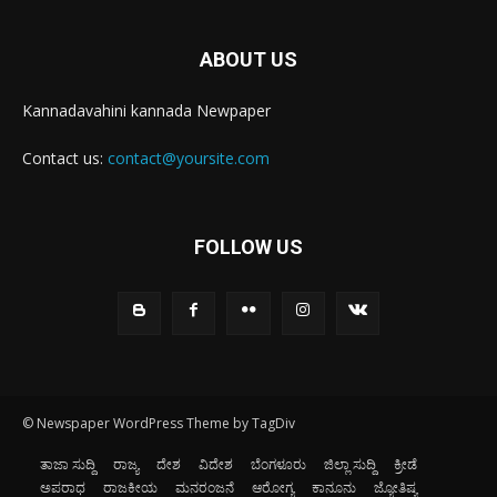
ABOUT US
Kannadavahini kannada Newpaper
Contact us:
contact@yoursite.com
FOLLOW US
© Newspaper WordPress Theme by TagDiv
ತಾಜಾ ಸುದ್ದಿ
ರಾಜ್ಯ
ದೇಶ
ವಿದೇಶ
ಬೆಂಗಳೂರು
ಜಿಲ್ಲಾ ಸುದ್ದಿ
ಕ್ರೀಡೆ
ಅಪರಾಧ
ರಾಜಕೀಯ
ಮನರಂಜನೆ
ಆರೋಗ್ಯ
ಕಾನೂನು
ಜ್ಯೋತಿಷ್ಯ