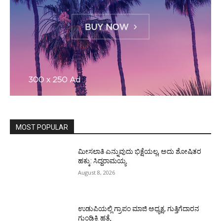
MOST POPULAR
ಮೀಸಲಾತಿ ಎನ್ನುವುದು ಭಿಕ್ಷೆಯಲ್ಲ, ಅದು ಶೋಷಿತರ
ಹಕ್ಕು: ಸಿದ್ದರಾಮಯ್ಯ
August 8, 2026
ಉಡುಪಿಯಲ್ಲಿ ಗ್ರಾಪಂ ಮಾಜಿ ಅಧ್ಯಕ್ಷ, ಗುತ್ತಿಗೆದಾರನ
ಗುಂಡಿಕ್ಕಿ ಹತ್ಯೆ