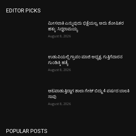
EDITOR PICKS
ಮೀಸಲಾತಿ ಎನ್ನುವುದು ಭಿಕ್ಷೆಯಲ್ಲ, ಅದು ಶೋಷಿತರ
ಹಕ್ಕು: ಸಿದ್ದರಾಮಯ್ಯ
August 8, 2026
ಉಡುಪಿಯಲ್ಲಿ ಗ್ರಾಪಂ ಮಾಜಿ ಅಧ್ಯಕ್ಷ, ಗುತ್ತಿಗೆದಾರನ
ಗುಂಡಿಕ್ಕಿ ಹತ್ಯೆ
August 8, 2026
ಆಟವಾಡುತ್ತಿದ್ದಾಗ ಶಾಲಾ ಗೇಟ್‌ ಬಿದ್ದು 4 ವರ್ಷದ ಬಾಲಕಿ
ಸಾವು
August 8, 2026
POPULAR POSTS