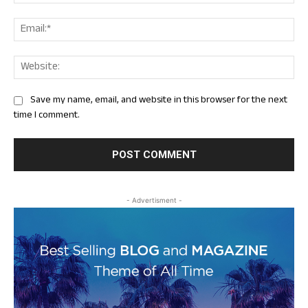
Ema
Web
Save my name, email, and website in this browser for the next
time I comment.
- Advertisment -