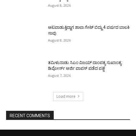
August 8, 2026
ಆಟವಾಡುತ್ತಿದ್ದಾಗ ಶಾಲಾ ಗೇಟ್‌ ಬಿದ್ದು 4 ವರ್ಷದ ಬಾಲಕಿ
ಸಾವು
August 8, 2026
ತಮಿಳುನಾಡು ಸಿಎಂ ವಿಜಯ್‌ ದಾಂಪತ್ಯ ಸುಖಾಂತ್ಯ:
ಡಿವೋರ್ಸ್‌ ಅರ್ಜಿ ವಾಪಸ್‌ ಪಡೆದ ಪತ್ನಿ!
August 7, 2026
Load more
RECENT COMMENTS