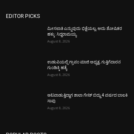
EDITOR PICKS
ಮೀಸಲಾತಿ ಎನ್ನುವುದು ಭಿಕ್ಷೆಯಲ್ಲ, ಅದು ಶೋಷಿತರ
ಹಕ್ಕು: ಸಿದ್ದರಾಮಯ್ಯ
August 8, 2026
ಉಡುಪಿಯಲ್ಲಿ ಗ್ರಾಪಂ ಮಾಜಿ ಅಧ್ಯಕ್ಷ, ಗುತ್ತಿಗೆದಾರನ
ಗುಂಡಿಕ್ಕಿ ಹತ್ಯೆ
August 8, 2026
ಆಟವಾಡುತ್ತಿದ್ದಾಗ ಶಾಲಾ ಗೇಟ್‌ ಬಿದ್ದು 4 ವರ್ಷದ ಬಾಲಕಿ
ಸಾವು
August 8, 2026