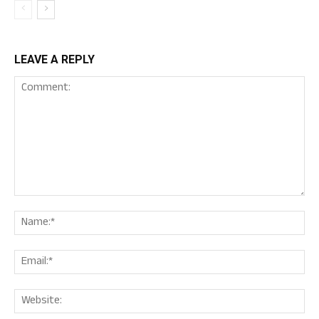
LEAVE A REPLY
Comment:
Nam
Ema
Web