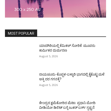
MOST POPULAR
ಯಾದಗಿರಿಯಲ್ಲಿ ಕೆಮಿಕಲ್ ಸೋರಿಕೆ: ಮೂವರು
ಕಾರ್ಮಿಕರ ದುರ್ಮರಣ
August 5, 2026
ರಾಯಚೂರು-ಕೊಪ್ಪಳ-ಬಳ್ಳಾರಿ ಭಾಗದಲ್ಲಿ ಕೈಕೊಟ್ಟ ಮಳೆ:
ಅಕ್ಕಿ ದರ ಗಗನಕ್ಕೆ?
August 5, 2026
ಕೇಂದ್ರದ ಕ್ಷಮೆಕೋರಿದ ಮೆಟಾ: ಪ್ರಧಾನಿ ಮೋದಿ
ವೀಡಿಯೋ ಡಿಲಿಟ್ ಬಗ್ಗೆ ಜುಕರ್ ಬರ್ಗ್ ಸ್ಪಷ್ಟನೆ