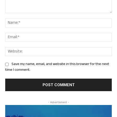
Comment:
Nam
Ema
Web
Save my name, email, and website in this browser for the next
time I comment.
- Advertisment -