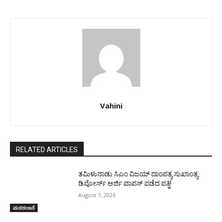
Vahini
RELATED ARTICLES
ತಮಿಳುನಾಡು ಸಿಎಂ ವಿಜಯ್‌ ದಾಂಪತ್ಯ ಸುಖಾಂತ್ಯ:
ಡಿವೋರ್ಸ್‌ ಅರ್ಜಿ ವಾಪಸ್‌ ಪಡೆದ ಪತ್ನಿ!
August 7, 2026
ಮನರಂಜನೆ