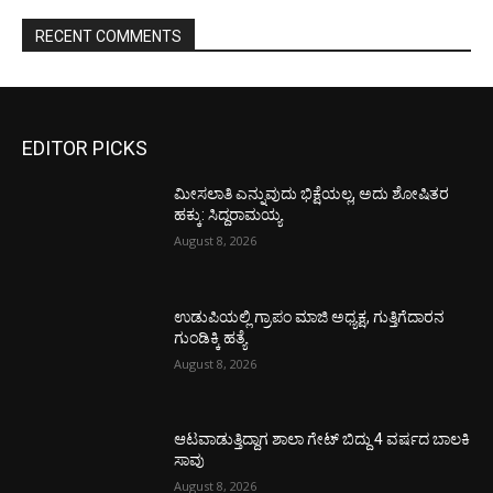
RECENT COMMENTS
EDITOR PICKS
ಮೀಸಲಾತಿ ಎನ್ನುವುದು ಭಿಕ್ಷೆಯಲ್ಲ, ಅದು ಶೋಷಿತರ
ಹಕ್ಕು: ಸಿದ್ದರಾಮಯ್ಯ
August 8, 2026
ಉಡುಪಿಯಲ್ಲಿ ಗ್ರಾಪಂ ಮಾಜಿ ಅಧ್ಯಕ್ಷ, ಗುತ್ತಿಗೆದಾರನ
ಗುಂಡಿಕ್ಕಿ ಹತ್ಯೆ
August 8, 2026
ಆಟವಾಡುತ್ತಿದ್ದಾಗ ಶಾಲಾ ಗೇಟ್‌ ಬಿದ್ದು 4 ವರ್ಷದ ಬಾಲಕಿ
ಸಾವು
August 8, 2026