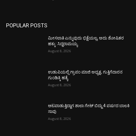
POPULAR POSTS
ಮೀಸಲಾತಿ ಎನ್ನುವುದು ಭಿಕ್ಷೆಯಲ್ಲ, ಅದು ಶೋಷಿತರ
ಹಕ್ಕು: ಸಿದ್ದರಾಮಯ್ಯ
August 8, 2026
ಉಡುಪಿಯಲ್ಲಿ ಗ್ರಾಪಂ ಮಾಜಿ ಅಧ್ಯಕ್ಷ, ಗುತ್ತಿಗೆದಾರನ
ಗುಂಡಿಕ್ಕಿ ಹತ್ಯೆ
August 8, 2026
ಆಟವಾಡುತ್ತಿದ್ದಾಗ ಶಾಲಾ ಗೇಟ್‌ ಬಿದ್ದು 4 ವರ್ಷದ ಬಾಲಕಿ
ಸಾವು
August 8, 2026