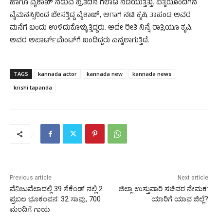
ಹಾಗೂ ವೈಶಾಖ್‌ ನಡುವೆ ಪ್ರತಿದಿನ ಗಲಾಟೆ ನಡೆಯುತ್ತಿತ್ತು. ಪತ್ನಿಯೊಂದಿಗಿನ
ವೈಮನಸ್ಸಿನಿಂದ ಬೇಸತ್ತಿದ್ದ ವೈಶಾಖ್, ಆಗಾಗ ನಟಿ ಕೃಷಿ ತಾಪಂಡ ಅವರ
ಮನೆಗೆ ಬಂದು ಉಳಿದುಕೊಳ್ಳುತ್ತಿದ್ದರು. ಅದೇ ರೀತಿ ನಿನ್ನೆ ರಾತ್ರಿಯೂ ಕೃಷಿ
ಅವರ ಅಪಾರ್ಟ್‌ಮೆಂಟ್‌ಗೆ ಬಂದಿದ್ದರು ಎನ್ನಲಾಗುತ್ತಿದೆ.
TAGS
kannada actor
kannada new
kannada news
krishi tapanda
Previous article
Next article
ವೆನಿಜುವೆಲಾದಲ್ಲಿ 39 ಸೆಕೆಂಡ್‌ ನಲ್ಲಿ 2
ಜಿಲ್ಲಾ ಉಸ್ತುವಾರಿ ಸಚಿವರ ನೇಮಕ:
ಪ್ರಬಲ ಭೂಕಂಪನ: 32 ಸಾವು, 700
ಯಾರಿಗೆ ಯಾವ ಜಿಲ್ಲೆ?
ಮಂದಿಗೆ ಗಾಯ