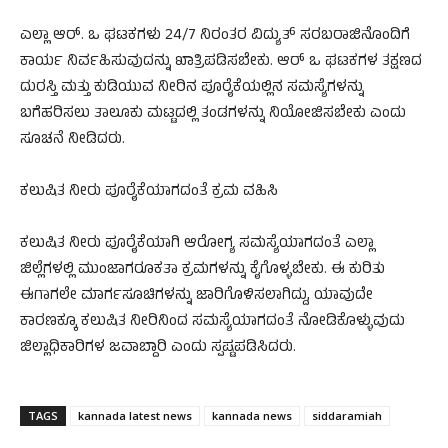
ಎಲ್ಲಾ ಆರ್. ಒ ಘಟಕಗಳು 24/7 ನಿರಂತರ ವಿದ್ಯುತ್ ಸರಬರಾಜಿನೊಂದಿಗೆ
ಕಾರ್ಯ ನಿರ್ವಹಿಸುವುದನ್ನು ಖಾತ್ರಿಪಡಿಸಬೇಕು. ಆರ್ ಒ ಘಟಕಗಳ ತಕ್ಷಣದ
ದುರಸ್ತಿ ಮತ್ತು ಕುಡಿಯುವ ನೀರಿನ ಪೂರೈಕೆಯಲ್ಲಿನ ಸಮಸ್ಯೆಗಳನ್ನು
ಬಗೆಹರಿಸಲು ತಾಲೂಕು ಮಟ್ಟದಲ್ಲಿ ತಂಡಗಳನ್ನು ನಿಯೋಜಿಸಬೇಕು ಎಂದು
ಸೂಚನೆ ನೀಡಿದರು.
ಕಲುಷಿತ ನೀರು ಪೂರೈಕೆಯಾಗದಂತೆ ಕ್ರಮ ವಹಿಸಿ
ಕಲುಷಿತ ನೀರು ಪೂರೈಕೆಯಾಗಿ ಆರೋಗ್ಯ ಸಮಸ್ಯೆಯಾಗದಂತೆ ಎಲ್ಲಾ
ಜಿಲ್ಲೆಗಳಲ್ಲಿ ಮುಂಜಾಗರೂಕತಾ ಕ್ರಮಗಳನ್ನು ಕೈಗೊಳ್ಳಬೇಕು. ಈ ಕುರಿತು
ಈಗಾಗಲೇ ಮಾರ್ಗಸೂಚಿಗಳನ್ನು ಜಾರಿಗೊಳಿಸಲಾಗಿದ್ದು, ಯಾವುದೇ
ಕಾರಣಕ್ಕೂ ಕಲುಷಿತ ನೀರಿನಿಂದ ಸಮಸ್ಯೆಯಾಗದಂತೆ ನೋಡಿಕೊಳ್ಳುವುದು
ಜಿಲ್ಲಾಧಿಕಾರಿಗಳ ಜವಾಬ್ದಾರಿ ಎಂದು ಸ್ಪಷ್ಟಪಡಿಸಿದರು.
TAGS
kannada latest news
kannada news
siddaramiah