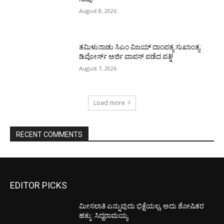
August 8, 2026
ತಮಿಳುನಾಡು ಸಿಎಂ ವಿಜಯ್‌ ದಾಂಪತ್ಯ ಸುಖಾಂತ್ಯ:
ಡಿವೋರ್ಸ್‌ ಅರ್ಜಿ ವಾಪಸ್‌ ಪಡೆದ ಪತ್ನಿ!
August 7, 2026
Load more
RECENT COMMENTS
EDITOR PICKS
ಮೀಸಲಾತಿ ಎನ್ನುವುದು ಭಿಕ್ಷೆಯಲ್ಲ, ಅದು ಶೋಷಿತರ
ಹಕ್ಕು: ಸಿದ್ದರಾಮಯ್ಯ