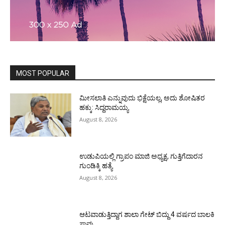
MOST POPULAR
ಮೀಸಲಾತಿ ಎನ್ನುವುದು ಭಿಕ್ಷೆಯಲ್ಲ, ಅದು ಶೋಷಿತರ
ಹಕ್ಕು: ಸಿದ್ದರಾಮಯ್ಯ
August 8, 2026
ಉಡುಪಿಯಲ್ಲಿ ಗ್ರಾಪಂ ಮಾಜಿ ಅಧ್ಯಕ್ಷ, ಗುತ್ತಿಗೆದಾರನ
ಗುಂಡಿಕ್ಕಿ ಹತ್ಯೆ
August 8, 2026
ಆಟವಾಡುತ್ತಿದ್ದಾಗ ಶಾಲಾ ಗೇಟ್‌ ಬಿದ್ದು 4 ವರ್ಷದ ಬಾಲಕಿ
ಸಾವು