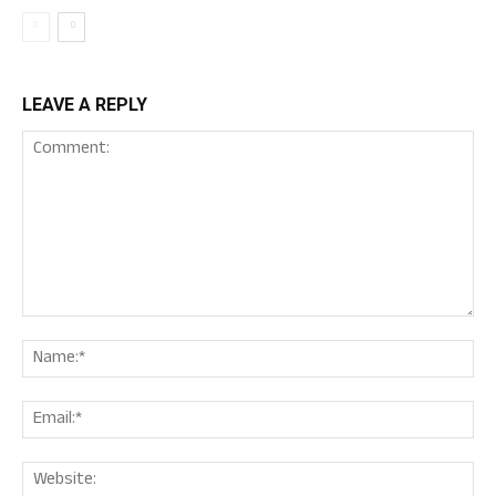
LEAVE A REPLY
Comment:
Nam
Ema
Web