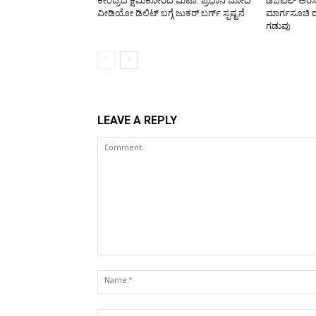
ಕೇಂದ್ರದ ಕ್ಷಮೆಕೋರಿದ ಮೆಟಾ: ಪ್ರಧಾನಿ ಮೋದಿ
ಡಿಜಿಟಲ್ ಅರೆಸ್
ವೀಡಿಯೋ ಡಿಲಿಟ್ ಬಗ್ಗೆ ಜುಕರ್ ಬರ್ಗ್ ಸ್ಪಷ್ಟನೆ
ಮಾರ್ಗಸೂಚಿ ರೂ
ಗಡುವು
LEAVE A REPLY
Comment: