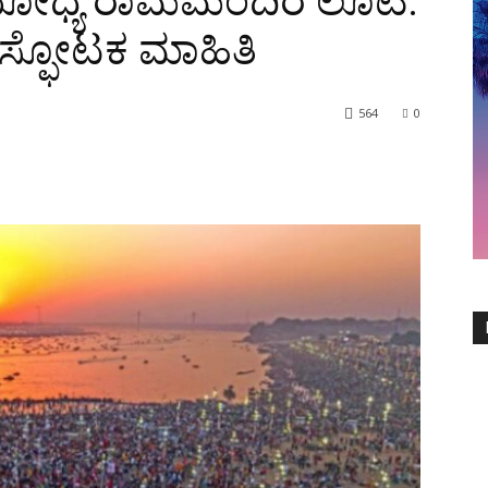
ೋಧ್ಯೆ ರಾಮಮಂದಿರ ಲೂಟಿ:
 ಸ್ಫೋಟಕ ಮಾಹಿತಿ
564
0