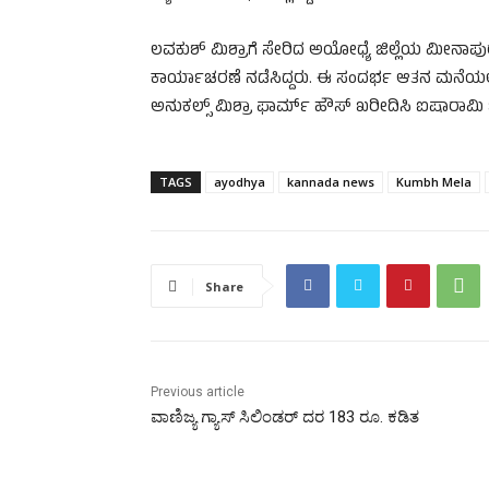
ಲವಕುಶ್ ಮಿಶ್ರಾಗೆ ಸೇರಿದ ಅಯೋಧ್ಯೆ ಜಿಲ್ಲೆಯ ಮೀನಾಪ
ಕಾರ್ಯಾಚರಣೆ ನಡೆಸಿದ್ದರು. ಈ ಸಂದರ್ಭ ಆತನ ಮನೆಯಲ್ಲಿ
ಅನುಕಲ್ಸ್ ಮಿಶ್ರಾ ಫಾರ್ಮ್ ಹೌಸ್ ಖರೀದಿಸಿ ಐಷಾರಾಮಿ ಜೀ
TAGS
ayodhya
kannada news
Kumbh Mela
Share
Previous article
ವಾಣಿಜ್ಯ ಗ್ಯಾಸ್‌ ಸಿಲಿಂಡರ್‌ ದರ 183 ರೂ. ಕಡಿತ