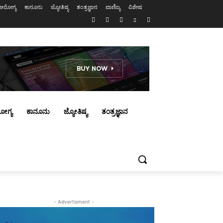
ಆರೋಗ್ಯ
ಕಾನೂನು
ಜ್ಯೋತಿಷ್ಯ
ತಂತ್ರಜ್ಞಾನ
ವಾಣಿಜ್ಯ
ವಿಶೇಷ
ೋಗ್ಯ
ಕಾನೂನು
ಜ್ಯೋತಿಷ್ಯ
ತಂತ್ರಜ್ಞಾನ
- Advertisment -