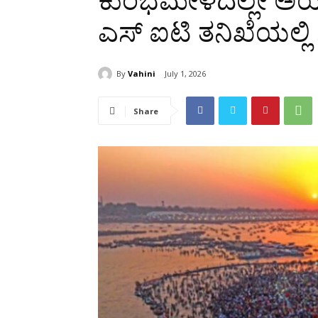
ಕುಂಭಮೇಳದಲ್ಲೇ ಅಯ
ಎಸ್ ಐಟಿ ತನಿಖೆಯಲ್ಲಿ
By
Vahini
July 1, 2026
Share