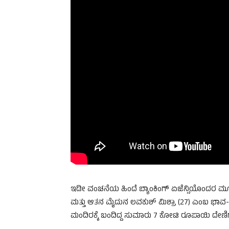
ಇಡೀ ವಂಚನೆಯ ಹಿಂದೆ ಬ್ಯಾಂಕಿಂಗ್ ಏಜೆನ್ಸಿಯೊಂದರ ಮೂಲಕ
ಮತ್ತು ಆತನ ಮೈದುನ ಲವಕುಶ್ ಮಿಶ್ರಾ (27) ಎಂಬ ಭಾವ-
ಮಂದಿರಕ್ಕೆ ಬಂದಿದ್ದ ಸುಮಾರು 7 ಕೋಟಿ ರೂಪಾಯಿ ದೇಣಿಗೆ