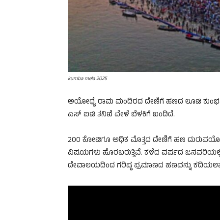
kumba mela 2025
ಅಯೋಧ್ಯೆ ರಾಮ ಮಂದಿರದ ದೇಣಿಗೆ ಹಣದ ಲೂಟಿ ಕುಂಭಮೇ
ಎಸ್ ಐಟಿ ತನಿಖೆ ವೇಳೆ ಬೆಳಕಿಗೆ ಬಂದಿದೆ.
200 ಕೋಟಿಗೂ ಅಧಿಕ ಮೊತ್ತದ ದೇಣಿಗೆ ಹಣ ದುರುಪಯೋ
ವಿಷಯಗಳು ಹೊರಬರುತ್ತಿವೆ. ಕಳೆದ ವರ್ಷದ ಜನವರಿಯಲ್
ದೇವಾಲಯದಿಂದ ಗರಿಷ್ಠ ಪ್ರಮಾಣದ ಹಣವನ್ನು ಕದಿಯಲಾಗಿದೆ