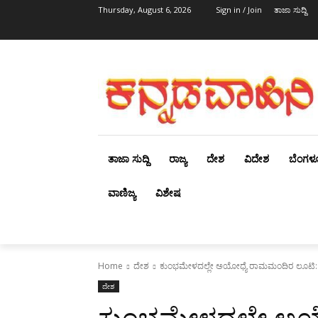
Thursday, August 6, 2026
Sign in / Join
ತಾಜಾ ಸುದ್ದಿ
ತಾಜಾ ಸುದ್ದಿ
ರಾಜ್ಯ
ದೇಶ
ವಿದೇಶ
ಬೆಂಗಳ
ವಾಣಿಜ್ಯ
ವಿಶೇಷ
Home
ದೇಶ
ಕುಂಭಮೇಳದಲ್ಲೇ ಅಯೋಧ್ಯೆ ರಾಮಮಂದಿರ ಲೂಟಿ: ಎಸ
ದೇಶ