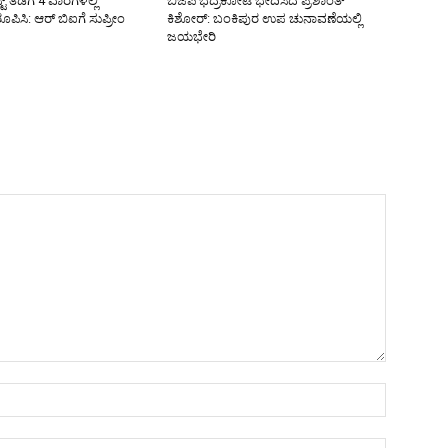
ಟ್ ತಡೆಗೆ 4 ವಾರಗಳಲ್ಲಿ
ಬಿಜೆಪಿ ಭದ್ರಕೋಟೆ ಭೇದಿಸಿದ ಪ್ರಶಾಂತ್
ಪಿಸಿ: ಆರ್ ಬಿಐಗೆ ಸುಪ್ರೀಂ
ಕಿಶೋರ್: ಬಂಕಿಪುರ ಉಪ ಚುನಾವಣೆಯಲ್ಲಿ
ಜಯಭೇರಿ
Name:*
Email:*