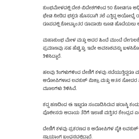
ಕುಂಭಮೇಳದಲ್ಲಿ ದೇಶ-ವಿದೇಶಗಳಿಂದ 50 ಕೋಟಿಗೂ ಅಧಿಕ
ಭೇಟಿ ನೀಡಿದ ಭಕ್ತರು ಹೊಸದಾಗಿ ತಲೆ ಎತ್ತಿದ್ದ ಅಯೋಧ್ಯೆ 
ರೂಪದಲ್ಲಿ ಕೋಟ್ಯಾಂತರ ರೂಪಾಯಿ ಲೂಟಿ ಹೊಡೆಯಲು ಆ
ಮಹಾಕುಂಭ ಮೇಳ ಮತ್ತು ಅದರ ಹಿಂದೆ ಮುಂದೆ ದೇಗುಲಕ್ಕೆ ಅ
ಪ್ರಮಾಣವು ಸಹ ಹೆಚ್ಚಿತ್ತು. ಇದೇ ಅವಕಾಶವನ್ನು ಬಳಸ
ತಿಳಿಸಿದ್ದಾರೆ.
ಹಲವು ತಿಂಗಳುಗಳಿಂದ ದೇಣಿಗೆ ಕಳವು ನಡೆಯುತ್ತಿದ್ದರೂ 
ಆರೋಪಿಗಳಾದ ಲವಕುಶ್ ಮಿಶ್ರಾ ಮತ್ತು ಆತನ ಸೋದರ ಸಂಬಂಧಿ
ಮೂಲಗಳು ತಿಳಿಸಿವೆ.
ಕದ್ದ ಹಣದಿಂದ ಈ ಇಬ್ಬರೂ ಸಂಪಾದಿಸಿರುವ ಚರಾಸ್ಥಿ ಕಂಡು ಪೊ
ಪೊಲೀಸರು ಆದಾಯ ತೆರಿಗೆ ಇಲಾಖೆ ಮತ್ತಿತರ ಕೇಂದ್ರದ ಏಜೆನ್
ದೇಣಿಗೆ ಕಳವು ಪ್ರಕರಣದ 8 ಆರೋಪಿಗಳ ಪೈಕಿ ಲವಕುಶ್ ಮ
ನ್ಯಾಯಾಂಗ ಬಂಧನದಲ್ಲಿದ್ದಾರೆ.