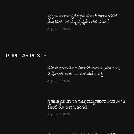
ಸ್ವಚ್ಛತಾ ಕಾರ್ಯ ಕೈಗೊಳ್ಳದ ಸರ್ಕಾರಿ ಇಲಾಖೆಗಳಿಗೆ
ನೋಟಿಸ್: ಸಚಿವ ಕೃಷ್ಣ ಬೈರೇಗೌಡ ಸೂಚನೆ
August 7, 2026
POPULAR POSTS
ತಮಿಳುನಾಡು ಸಿಎಂ ವಿಜಯ್‌ ದಾಂಪತ್ಯ ಸುಖಾಂತ್ಯ:
ಡಿವೋರ್ಸ್‌ ಅರ್ಜಿ ವಾಪಸ್‌ ಪಡೆದ ಪತ್ನಿ!
August 7, 2026
ಗೃಹಲಕ್ಷ್ಮಿಯರಿಗೆ ಸಿಹಿಸುದ್ದಿ: ರಾಜ್ಯ ಸರ್ಕಾರದಿಂದ 2443
ಕೋಟಿ ರೂ. ಹಣ ಬಿಡುಗಡೆ
August 7, 2026