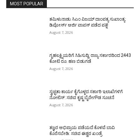
MOST POPULAR
ತಮಿಳುನಾಡು ಸಿಎಂ ವಿಜಯ್‌ ದಾಂಪತ್ಯ ಸುಖಾಂತ್ಯ:
ಡಿವೋರ್ಸ್‌ ಅರ್ಜಿ ವಾಪಸ್‌ ಪಡೆದ ಪತ್ನಿ!
August 7, 2026
ಗೃಹಲಕ್ಷ್ಮಿಯರಿಗೆ ಸಿಹಿಸುದ್ದಿ: ರಾಜ್ಯ ಸರ್ಕಾರದಿಂದ 2443
ಕೋಟಿ ರೂ. ಹಣ ಬಿಡುಗಡೆ
August 7, 2026
ಸ್ವಚ್ಛತಾ ಕಾರ್ಯ ಕೈಗೊಳ್ಳದ ಸರ್ಕಾರಿ ಇಲಾಖೆಗಳಿಗೆ
ನೋಟಿಸ್: ಸಚಿವ ಕೃಷ್ಣ ಬೈರೇಗೌಡ ಸೂಚನೆ
August 7, 2026
ತಜ್ಞರ ಅಭಿಪ್ರಾಯ ಪಡೆಯದೆ ಕೊಳವೆ ಬಾವಿ
ಕೊರೆಸಬೇಡಿ: ಸಚಿವ ಈಶ್ವರ ಖಂಡ್ರೆ