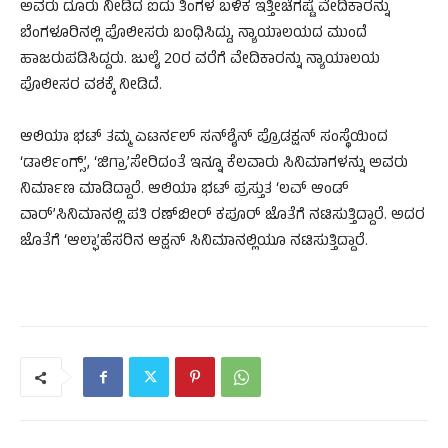
ಅವರು ದೂರು ನೀಡಿದ ಐದು ತಿಂಗಳ ಬಳಿಕ ಇತ್ತೀಚೆಗಷ್ಟೆ ವೇದಿಕಾರನ್ನು
ಬೆಂಗಳೂರಿನಲ್ಲಿ ಪೊಲೀಸರು ಬಂಧಿಸಿದ್ದು, ನ್ಯಾಯಾಲಯದ ಮುಂದೆ
ಹಾಜರುಪಡಿಸಿದ್ದರು. ಜುಲೈ 20ರ ವರೆಗೆ ವೇದಿಕಾರನ್ನು ನ್ಯಾಯಾಲಯ
ಪೊಲೀಸರ ವಶಕ್ಕೆ ನೀಡಿದೆ.
ಆಲಿಯಾ ಭಟ್ ತಮ್ಮ ಎಟರ್ನಲ್ ಸನ್​ಶೈನ್ ಪ್ರೊಡಕ್ಷನ್ ಸಂಸ್ಥೆಯಿಂದ
‘ಡಾರ್ಲಿಂಗ್ಸ್’, ‘ಜಿಗ್ರಾ’ಸೇರಿದಂತೆ ಇನ್ನೂ ಕೆಲವಾರು ಸಿನಿಮಾಗಳನ್ನು ಅವರು
ನಿರ್ಮಾಣ ಮಾಡಿದ್ದಾರೆ. ಆಲಿಯಾ ಭಟ್ ಪ್ರಸ್ತುತ ‘ಲವ್ ಆಂಡ್
ವಾರ್’ಸಿನಿಮಾನಲ್ಲಿ ಪತಿ ರಣ್​ಬೀರ್ ಕಪೂರ್ ಜೊತೆಗೆ ನಟಿಸುತ್ತಿದ್ದಾರೆ. ಅದರ
ಜೊತೆಗೆ ‘ಆಲ್ಫಾ’ಹೆಸರಿನ ಆಕ್ಷನ್ ಸಿನಿಮಾನಲ್ಲಿಯೂ ನಟಿಸುತ್ತಿದ್ದಾರೆ.