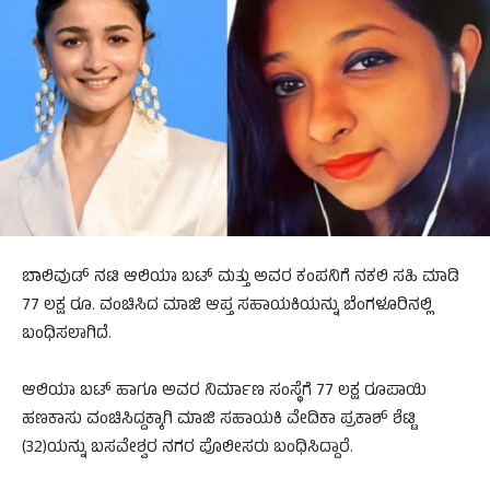
ಬಾಲಿವುಡ್ ನಟಿ ಆಲಿಯಾ ಬಟ್ ಮತ್ತು ಅವರ ಕಂಪನಿಗೆ ನಕಲಿ ಸಹಿ ಮಾಡಿ
77 ಲಕ್ಷ ರೂ. ವಂಚಿಸಿದ ಮಾಜಿ ಆಪ್ತ ಸಹಾಯಕಿಯನ್ನು ಬೆಂಗಳೂರಿನಲ್ಲಿ
ಬಂಧಿಸಲಾಗಿದೆ.
ಆಲಿಯಾ ಬಟ್ ಹಾಗೂ ಅವರ ನಿರ್ಮಾಣ ಸಂಸ್ಥೆಗೆ 77 ಲಕ್ಷ ರೂಪಾಯಿ
ಹಣಕಾಸು ವಂಚಿಸಿದ್ದಕ್ಕಾಗಿ ಮಾಜಿ ಸಹಾಯಕಿ ವೇದಿಕಾ ಪ್ರಕಾಶ್ ಶೆಟ್ಟಿ
(32)ಯನ್ನು ಬಸವೇಶ್ವರ ನಗರ ಪೊಲೀಸರು ಬಂಧಿಸಿದ್ದಾರೆ.