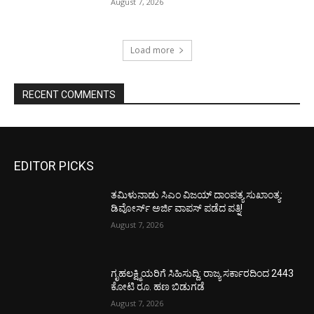
August 7, 2026
Load more
RECENT COMMENTS
EDITOR PICKS
ತಮಿಳುನಾಡು ಸಿಎಂ ವಿಜಯ್‌ ದಾಂಪತ್ಯ ಸುಖಾಂತ್ಯ:
ಡಿವೋರ್ಸ್‌ ಅರ್ಜಿ ವಾಪಸ್‌ ಪಡೆದ ಪತ್ನಿ!
August 7, 2026
ಗೃಹಲಕ್ಷ್ಮಿಯರಿಗೆ ಸಿಹಿಸುದ್ದಿ: ರಾಜ್ಯ ಸರ್ಕಾರದಿಂದ 2443
ಕೋಟಿ ರೂ. ಹಣ ಬಿಡುಗಡೆ
August 7, 2026