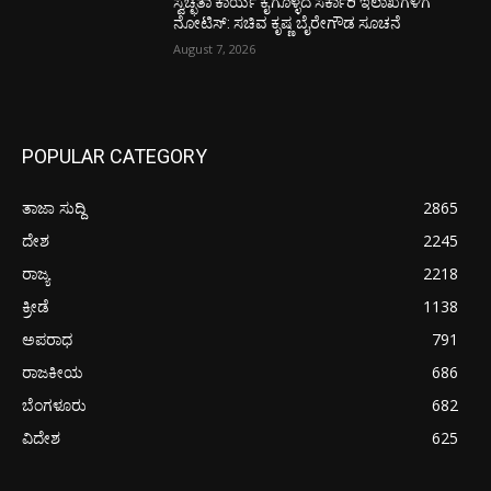
ಸ್ವಚ್ಛತಾ ಕಾರ್ಯ ಕೈಗೊಳ್ಳದ ಸರ್ಕಾರಿ ಇಲಾಖೆಗಳಿಗೆ
ನೋಟಿಸ್: ಸಚಿವ ಕೃಷ್ಣ ಬೈರೇಗೌಡ ಸೂಚನೆ
August 7, 2026
POPULAR CATEGORY
ತಾಜಾ ಸುದ್ದಿ
2865
ದೇಶ
2245
ರಾಜ್ಯ
2218
ಕ್ರೀಡೆ
1138
ಅಪರಾಧ
791
ರಾಜಕೀಯ
686
ಬೆಂಗಳೂರು
682
ವಿದೇಶ
625