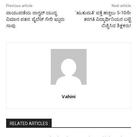
Previous article
Next article
ವಾಯುಪಡೆಯ ಜಾಗ್ವರ್ ಯುದ್ಧ
`ಋತುಮತಿ’ ಪತ್ತೆ ಹಚ್ಚಲು 5-10ನೇ
ವಿಮಾನ ಪತನ: ಪೈಲೆಟ್ ಸೇರಿ ಇಬ್ಬರು
ತರಗತಿ ವಿದ್ಯಾರ್ಥಿನಿಯರ ಬಟ್ಟೆ
ಸಾವು
ಬಿಚ್ಚಿಸಿದ ಶಿಕ್ಷಕರು!
Vahini
RELATED ARTICLES