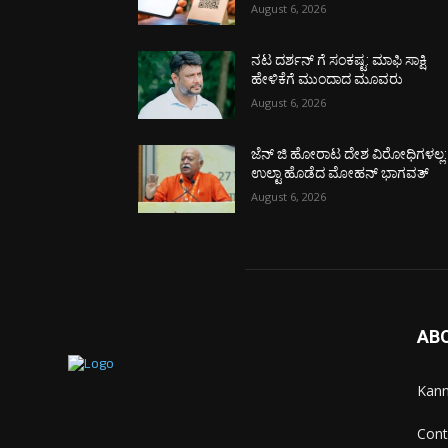
August 6, 2026
ನಟ ದರ್ಶನ್ ಗೆ ಸಂಕಷ್ಟ: ಮಾಫಿ ಸಾಕ್ಷಿ
ಹೇಳಿಕೆಗೆ ಮುಂದಾದ ಮೂವರು
August 6, 2026
ಜೆನ್ ಜಿ ಹೋರಾಟ ದೇಶ ವಿರೋಧಿಗಳಲ್ಲ:
ಉಲ್ಟಾ ಹೊಡೆದ ಮೋಹನ್ ಭಾಗವತ್
August 6, 2026
AB
Kann
Cont