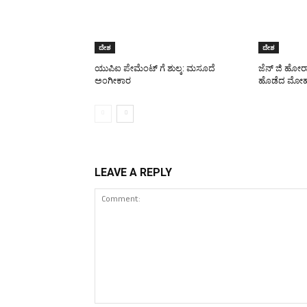
ದೇಶ
ದೇಶ
ಯುಪಿಐ ಪೇಮೆಂಟ್ ಗೆ ಶುಲ್ಕ: ಮಸೂದೆ
ಜೆನ್ ಜಿ ಹೋರ
ಅಂಗೀಕಾರ
ಹೊಡೆದ ಮೋಹ
LEAVE A REPLY