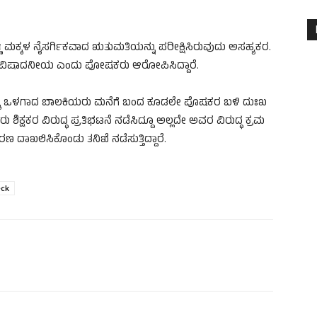
್ಣು ಮಕ್ಕಳ ನೈಸರ್ಗಿಕವಾದ ಋತುಮತಿಯನ್ನು ಪರೀಕ್ಷಿಸಿರುವುದು ಅಸಹ್ಯಕರ.
ರುವುದು ವಿಷಾದನೀಯ ಎಂದು ಪೋಷಕರು ಆರೋಪಿಸಿದ್ದಾರೆ.
ೆ ಒಳಗಾದ ಬಾಲಕಿಯರು ಮನೆಗೆ ಬಂದ ಕೂಡಲೇ ಪೊಷಕರ ಬಳಿ ದುಃಖ
ಕ್ಷಕರ ವಿರುದ್ಧ ಪ್ರತಿಭಟನೆ ನಡೆಸಿದ್ದೂ ಅಲ್ಲದೇ ಅವರ ವಿರುದ್ಧ ಕ್ರಮ
ಣ ದಾಖಲಿಸಿಕೊಂಡು ತನಿಖೆ ನಡೆಸುತ್ತಿದ್ದಾರೆ.
eck