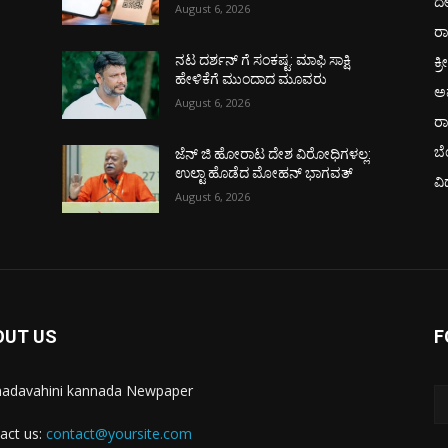
ದ
August 6, 2026
ರಾ
ಕ್ರ
ನಟ ದರ್ಶನ್ ಗೆ ಸಂಕಷ್ಟ: ಮಾಫಿ ಸಾಕ್ಷಿ
ಹೇಳಿಕೆಗೆ ಮುಂದಾದ ಮೂವರು
ಅ
August 6, 2026
ರ
ಬ
ಜೆನ್ ಜಿ ಹೋರಾಟ ದೇಶ ವಿರೋಧಿಗಳಲ್ಲ:
ಉಲ್ಟಾ ಹೊಡೆದ ಮೋಹನ್ ಭಾಗವತ್
ವಿ
August 6, 2026
OUT US
F
adavahini kannada Newpaper
act us:
contact@yoursite.com