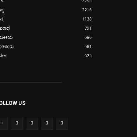
ೇಶ
2245
ಜ್ಯ
2216
ೀಡೆ
1138
ಪರಾಧ
791
ಾಜಕೀಯ
686
ೆಂಗಳೂರು
681
ದೇಶ
625
OLLOW US