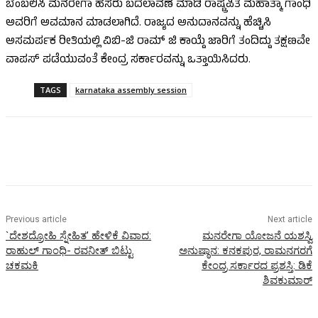
ಬೆಂಬಲಿಸಿ ಮನರೇಗಾ ಹೆಸರು ಬದಲಾವಣೆ ಮಾಡಿ ರಾಷ್ಟ್ರಪಿತ ಮಹಾತ್ಮಾ ಗಾಂಧಿ
ಅವರಿಗೆ ಅವಮಾನ ಮಾಡಲಾಗಿದೆ. ರಾಜ್ಯದ ಅನುದಾನವನ್ನು ಹೆಚ್ಚಿಸಿ
ಅಸಮರ್ಪಕ ರೀತಿಯಲ್ಲಿ ವಿಬಿ-ಜಿ ರಾಮ್ ಜಿ ಕಾಯ್ದೆ ಜಾರಿಗೆ ತಂದಿದ್ದು ತಕ್ಷಣವೇ
ವಾಪಸ್ ಪಡೆಯುವಂತೆ ಕೇಂದ್ರ ಸರ್ಕಾರವನ್ನು ಒತ್ತಾಯಿಸಿದರು.
TAGS
karnataka assembly session
Previous article
Next article
`ದೇಶದ್ರೋಹಿ ಸ್ನೇಹಿತ’ ಹೇಳಿಕೆ ವಿವಾದ:
ಮನರೇಗಾ ಯೋಜನೆ ಯಶಸ್ವಿ
ರಾಹುಲ್ ಗಾಂಧಿ- ರವನೀತ್ ಬಿಟ್ಟು
ಅನುಷ್ಠಾನ: ಕನಕಪುರ, ರಾಮನಗರಗೆ
ಚಕಮಕಿ
ಕೇಂದ್ರ ಸರ್ಕಾರದ ಪ್ರಶಸ್ತಿ: ಡಿಕೆ
ಶಿವಕುಮಾರ್