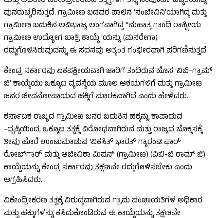
ಮತ್ತು ಅಧಿಕಾರ ವಿಕೇಂದ್ರೀಕರಣದ ತತ್ತ್ವಗಳಿಗೆ ತನ್ನ ಸಂಪೂರ್ಣ ಬದ್ಧತೆಯನ್ನು
ಪುನರುಚ್ಚರಿಸುತ್ತದೆ. ಗ್ರಾಮೀಣ ಬಡವರ ಪಾಲಿನ ‘ಸಂಜೀವಿನಿ’ಯಾಗಿದ್ದ ಮತ್ತು
ಗ್ರಾಮೀಣ ಬದುಕಿನ ಅವಿಭಾಜ್ಯ ಅಂಗವಾಗಿದ್ದ “ಮಹಾತ್ಮ ಗಾಂಧಿ ರಾಷ್ಟ್ರೀಯ
ಗ್ರಾಮೀಣ ಉದ್ಯೋಗ ಖಾತ್ರಿ ಕಾಯ್ದೆ ‘ಯನ್ನು (ಮನರೇಗಾ)
ರದ್ದುಗೊಳಿಸಿರುವುದನ್ನು ಈ ಸದನವು ಅತ್ಯಂತ ಗಂಭೀರವಾಗಿ ಪರಿಗಣಿಸುತ್ತದೆ.
ಕೇಂದ್ರ ಸರ್ಕಾರವು ಏಕಪಕ್ಷೀಯವಾಗಿ ಜಾರಿಗೆ ತಂದಿರುವ ಹೊಸ ‘ವಿಬಿ-ಗ್ರಾಮ್
ಜಿ’ ಕಾಯ್ದೆಯು ಒಕ್ಕೂಟ ವ್ಯವಸ್ಥೆಯ ಮೂಲ ಆಶಯಗಳಿಗೆ ಮತ್ತು ಗ್ರಾಮೀಣ
ಜನರ ಜೀವನೋಪಾಯದ ಹಕ್ಕಿಗೆ ಮಾರಕವಾಗಿದೆ ಎಂದು ಹೇಳಿದರು.
ಕರ್ನಾಟಕ ರಾಜ್ಯದ ಗ್ರಾಮೀಣ ಜನರ ಬದುಕಿನ ಹಕ್ಕನ್ನು ಕಾಪಾಡುವ
-ದೃಷ್ಟಿಯಿಂದ, ಒಕ್ಕೂಟ ತತ್ವಕ್ಕೆ ವಿರೋಧವಾಗಿರುವ ಮತ್ತು ರಾಜ್ಯದ ಬೊಕ್ಕಸಕ್ಕೆ
ತೀವು ಹೊರೆ ಉಂಟುಮಾಡುವ ‘ವಿಕಸಿತ್ ಭಾರತ್ ಗ್ಯಾರಂಟಿ ಫಾರ್
ರೋಜ್‌ಗಾರ್ ಮತ್ತು ಆಜೀವಿಕಾ ಮಿಷನ್ (ಗ್ರಾಮೀಣ) (ವಿಬಿ-ಜಿ ರಾಮ್ ಜಿ)
ಕಾಯ್ದೆಯನ್ನು ಕೇಂದ್ರ ಸರ್ಕಾರವು ತಕ್ಷಣವೇ ರದ್ದುಗೊಳಿಸಬೇಕು ಎಂದು
ಆಗ್ರಹಿಸಿದರು.
ವಿಕೇಂದ್ರೀಕರಣ ತತ್ವಕ್ಕೆ ವಿರುದ್ಧವಾಗಿರುವ ಗ್ರಾಮ ಪಂಚಾಯತಿಗಳ ಅಧಿಕಾರ
ಮತ್ತು ಹಕ್ಕುಗಳನ್ನು ಕಸಿದುಕೊಂಡಿರುವ ಈ ಕಾಯ್ದೆಯನ್ನು ತಕ್ಷಣವೇ