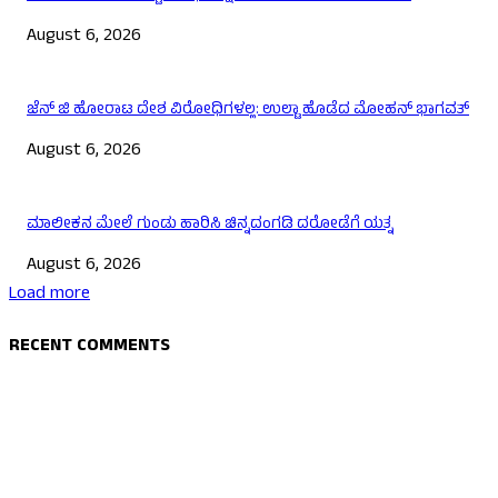
August 6, 2026
ಜೆನ್ ಜಿ ಹೋರಾಟ ದೇಶ ವಿರೋಧಿಗಳಲ್ಲ: ಉಲ್ಟಾ ಹೊಡೆದ ಮೋಹನ್ ಭಾಗವತ್
August 6, 2026
ಮಾಲೀಕನ ಮೇಲೆ ಗುಂಡು ಹಾರಿಸಿ ಚಿನ್ನದಂಗಡಿ ದರೋಡೆಗೆ ಯತ್ನ
August 6, 2026
Load more
RECENT COMMENTS
EDITOR PICKS