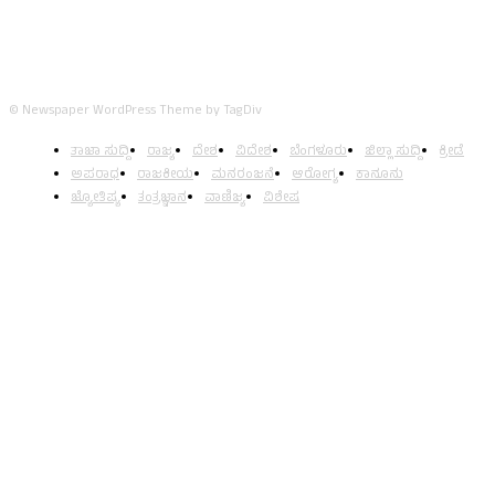
© Newspaper WordPress Theme by TagDiv
ತಾಜಾ ಸುದ್ದಿ
ರಾಜ್ಯ
ದೇಶ
ವಿದೇಶ
ಬೆಂಗಳೂರು
ಜಿಲ್ಲಾ ಸುದ್ದಿ
ಕ್ರೀಡೆ
ಅಪರಾಧ
ರಾಜಕೀಯ
ಮನರಂಜನೆ
ಆರೋಗ್ಯ
ಕಾನೂನು
ಜ್ಯೋತಿಷ್ಯ
ತಂತ್ರಜ್ಞಾನ
ವಾಣಿಜ್ಯ
ವಿಶೇಷ