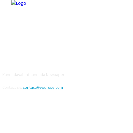
ABOUT US
Kannadavahini kannada Newpaper
Contact us:
contact@yoursite.com
FOLLOW US