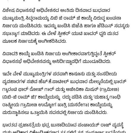
ವಿಶೇಷ ವಿಧಾನಸಭೆ ಅಧಿವೇಶನದ ಅಂತಿಮ ದಿನವಾದ ಬುಧವಾರ
ಮುಖ್ಯಮಂತ್ರಿ ಸಿದ್ದರಾಮಯ್ಯ ವಿಬಿ ಜಿ ರಾಮ್ ಜಿ ಕಾಯ್ದೆ ವಿರುದ್ಧ ಖಂಡನಾ
ನಿರ್ಣಯ ಮಂಡಿಸಿದರು. ಇದನ್ನು ಖಂಡಿಸಿ ಬಿಜೆಪಿ ಹಾಗೂ ಜೆಡಿಎಸ್ ಸದಸ್ಯರು
ಸಭಾತ್ಯಾಗ ಮಾಡಿದರು. ಈ ವೇಳೆ ಸ್ಪೀಕರ್ ಯುಟಿ ಖಾದರ್ ಧ್ವನಿ ಮತದ
ಮೂಲಕ ನಿರ್ಣಯಕ್ಕೆ ಅಂಗೀಕರಿಸಿದರು.
ವಿವಾದತಿ ಕಾಯ್ದೆ ಖಂಡಿಸಿ ನಿರ್ಣಯ ಅಂಗೀಕಾರವಾಗುತ್ತಿದ್ದಂತೆ ಸ್ಪೀಕರ್
ವಿಧಾನಸಭೆ ಅಧಿವೇಶನವನ್ನು ಅನಿರ್ದಿಷ್ಟಾವಧಿಗೆ ಮುಂದೂಡಿದರು.
ಇದೇ ವೇಳೆ ಮುಖ್ಯಮಂತ್ರಿಗಳ ಪರವಾಗಿ ಕಾನೂನು ಮತ್ತು ಸಂಸದೀಯ
ವ್ಯವಹಾರಗಳ ಸಚಿವ ಹೆಚ್.ಕೆ.ಪಾಟೀಲ್ ಬುಧವಾರ ಮೇಲ್ಮನೆಯಲ್ಲಿ ಭಾರತ್
ಗ್ಯಾರಂಟಿ ಫಾರ್ ರೋಜ್ ಗಾರ್ ಮತ್ತು ಆಜೀವಿಕಾ ಮಿಷನ್ (ಗ್ರಾಮೀಣ)
(ವಿಬಿ-ಜಿ ರಾಮ್ ಜಿ)’ ಕಾಯ್ದೆಯನ್ನು ರದ್ದು ಪಡಿಸಿ ಮತ್ತು ‘ಮಹಾತ್ಮ ಗಾಂಧಿ
ರಾಷ್ಟ್ರೀಯ ಗ್ರಾಮೀಣ ಉದ್ಯೋಗ ಖಾತ್ರಿ (ಮನರೇಗಾ) ಕಾಯ್ದೆಯನ್ನು
ಮರುಸ್ಥಾಪಿಸಲು ಒತ್ತಾಯಿಸಿ ಸದನದಲ್ಲಿ ನಿರ್ಣಯ ಮಂಡಿಸಿದರು.
ಭಾರತದ ಪ್ರಜಾಸತ್ರೆಯ ಭದ್ರ ಬುನಾದಿಯಾದ ಪಂಚಾಯತ್ ರಾಜ್ ವ್ಯವಸ್ಥೆ