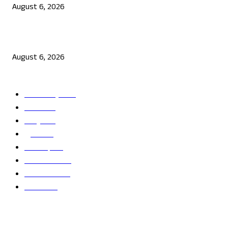
August 6, 2026
ಜೆನ್ ಜಿ ಹೋರಾಟ ದೇಶ ವಿರೋಧಿಗಳಲ್ಲ: ಉಲ್ಟಾ ಹೊಡೆದ ಮೋಹನ್ ಭಾಗವತ್
August 6, 2026
POPULAR CATEGORY
ತಾಜಾ ಸುದ್ದಿ
2865
ದೇಶ
2245
ರಾಜ್ಯ
2216
ಕ್ರೀಡೆ
1138
ಅಪರಾಧ
791
ರಾಜಕೀಯ
686
ಬೆಂಗಳೂರು
681
ವಿದೇಶ
625