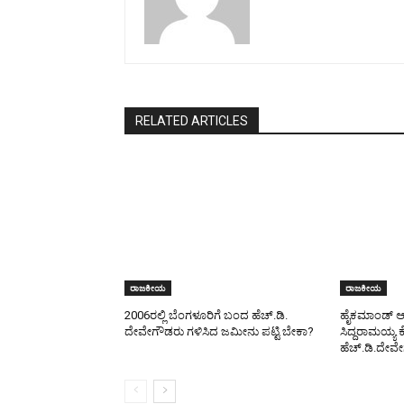
RELATED ARTICLES
ರಾಜಕೀಯ
ರಾಜಕೀಯ
2006ರಲ್ಲಿ ಬೆಂಗಳೂರಿಗೆ ಬಂದ ಹೆಚ್.ಡಿ.
ಹೈಕಮಾಂಡ್ ಆಮ
ದೇವೇಗೌಡರು ಗಳಿಸಿದ ಜಮೀನು ಪಟ್ಟಿ ಬೇಕಾ?
ಸಿದ್ದರಾಮಯ್ಯ ಕ
ಹೆಚ್.ಡಿ.ದೇವ