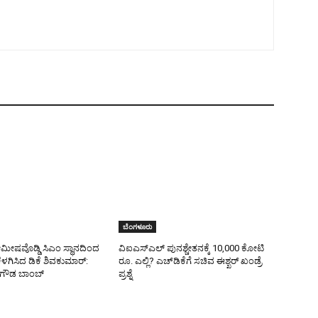
ಬೆಂಗಳೂರು
ೀಷವೊಡ್ಡಿ ಸಿಎಂ ಸ್ಥಾನದಿಂದ
ವಿಐಎಸ್ಎಲ್ ಪುನಶ್ಚೇತನಕ್ಕೆ 10,000 ಕೋಟಿ
ೆಳಗಿಸಿದ ಡಿಕೆ ಶಿವಕುಮಾರ್:
ರೂ. ಎಲ್ಲಿ? ಎಚ್‌ಡಿಕೆಗೆ ಸಚಿವ ಈಶ್ಖರ್‌ ಖಂಡ್ರೆ
ೇಗೌಡ ಬಾಂಬ್
ಪ್ರಶ್ನೆ