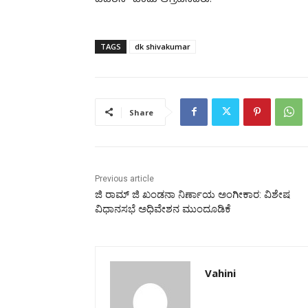
ವಿವರಿಸಿ” ಎಂದು ಆಗ್ರಹಿಸಿದರು.
TAGS
dk shivakumar
Share
Previous article
ಜಿ ರಾಮ್ ಜಿ ಖಂಡನಾ ನಿರ್ಣಾಯ ಅಂಗೀಕಾರ: ವಿಶೇಷ
ವಿಧಾನಸಭೆ ಅಧಿವೇಶನ ಮುಂದೂಡಿಕೆ
Vahini