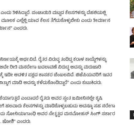
ಂದು ತಿಳಿಸಿದ್ದಾರೆ. ಪಂಚಾಯಿತಿ ಮಟ್ಟದ‌ ಕೆಲಸಗಳನ್ನು ದೆಹಲಿಯಲ್ಲಿ
ನದ ಮೂಲಕ ಎಲ್ಲೆಲ್ಲಿ ಯಾವ ಕೆಲಸ ತೆಗೆದುಕೊಳ್ಳಬೇಕು ಎಂದು ತೀರ್ಮಾನ
ೀರ್ಮಾನ” ಎಂದರು.
ಿರ್ಣಯಕ್ಕೆ ಅರ್ಥವಿದೆ. ರೈತರ ವಿರುದ್ಧ ತಂದಿದ್ದ ಕರಾಳ ಕಾಯ್ದೆಗಳನ್ನು
 ರೀತಿ ಮನರೇಗಾ ಬದಲಾವಣೆ ವಿರುದ್ಧ ಅದನ್ನು ಮರುಜಾರಿ
ೆ ಇಡೀ ಆಡಳಿತ ಪಕ್ಷದ ಶಾಸಕರ ಬೆಂಬಲವಿದೆ. ಬಿಜೆಪಿಯವರಿಗೆ ಇದರ
ಾತ್ಯಾಗ ಮಾಡಿ ಅದನ್ನು ಕಳೆದುಕೊಂಡಿದ್ದಾರೆ” ಎಂದು ಕುಟುಕಿದರು.
ೆಯಾಗುತ್ತದೆ ಎಂದಾದರೆ ರೈತರು ಅವರ ಸ್ವಂತ ಜಮೀನಿನಲ್ಲೇ ಕೃಷಿ
ಹೀಗೆ ಹಲವಾರು ಕೆಲಸಗಳನ್ನು ಮಾಡಿಕೊಳ್ಳಬಹುದು ಅದನ್ನೂ ಸಹ ನರೇಗಾ
ದು ಸೋನಿಯಾಗಾಂಧಿ ಅವರ ನೇತೃತ್ವದ ಮನಮೋಹನ್ ಸಿಂಗ್ ಸರ್ಕಾರ
ಪಿ. ಜೋಶಿ” ಎಂದರು.