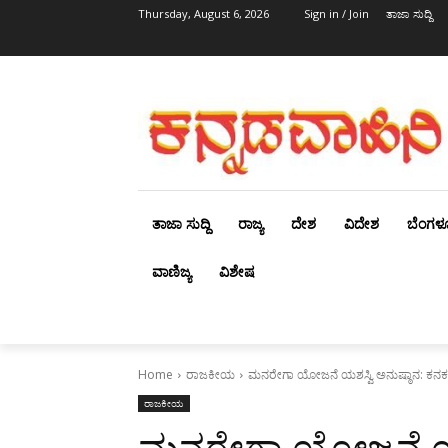
Thursday, August 6, 2026
Sign in / Join
ತಾಜಾ ಸುದ್ದಿ
ತಾಜಾ ಸುದ್ದಿ
ರಾಜ್ಯ
ದೇಶ
ವಿದೇಶ
ಬೆಂಗಳ
ವಾಣಿಜ್ಯ
ವಿಶೇಷ
Home
ರಾಜಕೀಯ
ಮನರೇಗಾ ಯೋಜನೆ ಯಶಸ್ವಿ ಅನುಷ್ಠಾನ: ಕನಕಪುರ
ರಾಜಕೀಯ