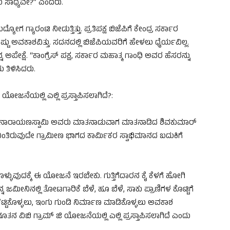
 ಸಾಧ್ಯವೇ?” ಎಂದರು.
ಗ ಗ್ಯಾರಂಟಿ ನೀಡುತ್ತಿತ್ತು. ಪ್ರತಿಪಕ್ಷ ಬಿಜೆಪಿಗೆ ಕೇಂದ್ರ ಸರ್ಕಾರ
ಟು ಅವಕಾಶವಿತ್ತು. ಸದನದಲ್ಲಿ ಬಿಜೆಪಿಯವರಿಗೆ ಹೇಳಲು ಧೈರ್ಯವಿಲ್ಲ.
ಕ್ಷೆ. “ಕಾಂಗ್ರೆಸ್ ಪಕ್ಷ, ಸರ್ಕಾರ ಮಹಾತ್ಮ ಗಾಂಧಿ ಅವರ ಹೆಸರನ್ನು
ತಿಳಿಸಿದರು.
ೋಜನೆಯಲ್ಲಿ ಎಲ್ಲಿ ಪ್ರಸ್ತಾಪಿಸಲಾಗಿದೆ?:
ಾದಿ ನಾರಾಯಣಸ್ವಾಮಿ ಅವರು ಮಾತನಾಡುವಾಗ ಮಾತನಾಡಿದ ಶಿವಕುಮಾರ್
ತಿರುವುದೇ ಗ್ರಾಮೀಣ ಭಾಗದ ಕಾರ್ಮಿಕರ ಸ್ವಾಭಿಮಾನದ ಬದುಕಿಗೆ
ಕೊಳ್ಳುವುದಕ್ಕೆ ಈ ಯೋಜನೆ ಇರಬೇಕು. ಗುತ್ತಿಗೆದಾರನ ಕೈ ಕೆಳಗೆ ಹೋಗಿ
ಜಮೀನಿನಲ್ಲಿ ತೋಟಗಾರಿಕೆ ಬೆಳೆ, ಹೂ ಬೆಳೆ, ಸಾಕು ಪ್ರಾಣಿಗಳ ಕೊಟ್ಟಿಗೆ
 ಕಟ್ಟಿಕೊಳ್ಳಲು, ಇಂಗು ಗುಂಡಿ ನಿರ್ಮಾಣ ಮಾಡಿಕೊಳ್ಳಲು ಅವಕಾಶ
ನೂತನ ವಿಬಿ ಗ್ರಾಮ್ ಜಿ ಯೋಜನೆಯಲ್ಲಿ ಎಲ್ಲಿ ಪ್ರಸ್ತಾಪಿಸಲಾಗಿದೆ ಎಂದು