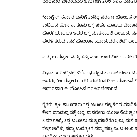
ಎಂದಾದರೆ ಬೇರೆಯವರ ಜಮೀನಿಗೆ ತೆರಳಿ ಕೆಲಸ ಮಾಡಲು
“ಕಾಂಗ್ರೆಸ್ ಸರ್ಕಾರ ಜಾರಿಗೆ ತಂದಿದ್ದ ನರೇಗಾ ಯೋಜನೆ ಉದ್ಯೋ
ತಂದಿರುವ ಹೊಸ ಕಾನೂನು ಬಗ್ಗೆ ಚರ್ಚೆ‌ ಮಾಡಲು ಬೇಕಾದಷ್
ಹೊರಗೆಯಾದರೂ ಇದರ ಬಗ್ಗೆ ಮಾತನಾಡಲಿ ಎಂಬುದು ನನ್ನ ಅಪೇ
ಮರಳಿ ತರುವ ತನಕ ಹೋರಾಟ ಮುಂದುವರೆಸಲಿದೆ” ಎಂದು 
ನಮ್ಮ ಉದ್ಯೋಗ ನಮ್ಮ ಹಕ್ಕು ಎಂಬ ಅಂಶ ವಿಬಿ ಗ್ರಾಮ್ ಜಿ ಯ
ವಿಧಾನ ಪರಿಷತ್ತಿನಲ್ಲಿ ವಿರೋಧ ಪಕ್ಷದ ನಾಯಕ ಛಲವ
ಅವರು, “ಉದ್ಯೋಗ ಖಾತರಿ ಯಾರಿಗಾಗಿ? ಈ ಯೋಜನೆ ನಿಂ
ಆಧಾರವಾಗಿ ಈ ಯೋಜನೆ ರೂಪಿಸಬೇಕಾಗಿದೆ.
ರೈತರು, ಕೃಷಿ ಕಾರ್ಮಿಕರು ತನ್ನ ಜಮೀನಿನಲ್ಲಿ ಕೆಲಸ ಮಾಡಿ
ಕೆಲಸ ಮಾಡುವುದಕ್ಕೆ ಅಲ್ಲ. ಮನರೇಗಾ ಯೋಜನೆಯಲ್ಲಿ ತನ್ನ 
ನಿರ್ಮಾಣಕ್ಕೆ, ತನ್ನ ಜಮೀನು ಮಟ್ಟ ಮಾಡಿಕೊಳ್ಳಲು, ಮನೆ
ಕಲ್ಪಿಸಲಾಗಿತ್ತು. ನಮ್ಮ ಉದ್ಯೋಗ ನಮ್ಮ ಹಕ್ಕು ಎಂಬ ಅಂಶ 