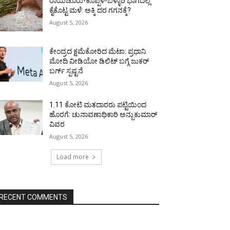
ರಾಯಚೂರು-ಕೊಪ್ಪಳ-ಬಳ್ಳಾರಿ ಭಾಗದಲ್ಲಿ
ಕೈಕೊಟ್ಟ ಮಳೆ: ಅಕ್ಕಿ ದರ ಗಗನಕ್ಕೆ?
August 5, 2026
ಕೇಂದ್ರದ ಕ್ಷಮೆಕೋರಿದ ಮೆಟಾ: ಪ್ರಧಾನಿ
ಮೋದಿ ವೀಡಿಯೋ ಡಿಲಿಟ್ ಬಗ್ಗೆ ಜುಕರ್
ಬರ್ಗ್ ಸ್ಪಷ್ಟನೆ
August 5, 2026
1.11 ಕೋಟಿ ಮತದಾರರು ಪಟ್ಟಿಯಿಂದ
ಹೊರಗೆ: ಚುನಾವಣಾಧಿಕಾರಿ ಅನ್ಬುಕುಮಾರ್
ವಿವರ
August 5, 2026
Load more
RECENT COMMENTS