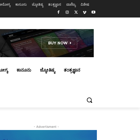
ಆರೋಗ್ಯ
ಕಾನೂನು
ಜ್ಯೋತಿಷ್ಯ
ತಂತ್ರಜ್ಞಾನ
ವಾಣಿಜ್ಯ
ವಿಶೇಷ
ೋಗ್ಯ
ಕಾನೂನು
ಜ್ಯೋತಿಷ್ಯ
ತಂತ್ರಜ್ಞಾನ
- Advertisment -