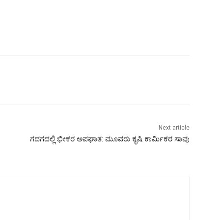
Next article
ಗದಗದಲ್ಲಿ ಭೀಕರ ಅಪಘಾತ: ಮೂವರು ಕೃಷಿ ಕಾರ್ಮಿಕರ ಸಾವು