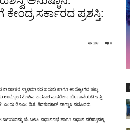
್ವಿ ಅನುಷ್ಠಾನ:
ಂದ್ರ ಸರ್ಕಾರದ ಪ್ರಶಸ್ತಿ:
308
0
ಕಾರ್ಮಿಕರ ಸ್ವಾಭಿಮಾನದ ಬದುಕು ಹಾಗೂ ಉದ್ಯೋಗದ ಹಕ್ಕು
 ಉಳಿಸಿಕೊಂಡು ಉದ್ಯೋಗ ಕೇಳುವ ಅವಕಾಶ ಮನರೇಗಾ ಯೋಜನೆಯಡಿ ಇತ್ತು.
” ಎಂದು ಡಿಸಿಎಂ ಡಿ.ಕೆ‌. ಶಿವಕುಮಾರ್ ವಾಗ್ದಾಳಿ ನಡೆಸಿದರು.
 ನಿರ್ಣಯವನ್ನು ಬೆಂಬಲಿಸಿ ವಿಧಾನಸಭೆ ಹಾಗೂ ವಿಧಾನ ಪರಿಷತ್ತಿನಲ್ಲಿ
.