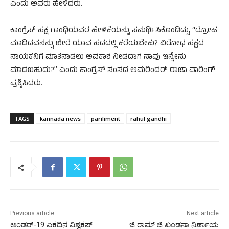
ಎಂದು ಅವರು ಹೇಳಿದರು.
ಕಾಂಗ್ರೆಸ್ ಪಕ್ಷ ಗಾಂಧಿಯವರ ಹೇಳಿಕೆಯನ್ನು ಸಮರ್ಥಿಸಿಕೊಂಡಿದ್ದು, “ದ್ರೋಹ
ಮಾಡಿದವನನ್ನು ಬೇರೆ ಯಾವ ಪದದಲ್ಲಿ ಕರೆಯಬೇಕು? ವಿರೋಧ ಪಕ್ಷದ
ನಾಯಕನಿಗೆ ಮಾತನಾಡಲು ಅವಕಾಶ ನೀಡದಾಗ ನಾವು ಇನ್ನೇನು
ಮಾಡಬಹುದು?” ಎಂದು ಕಾಂಗ್ರೆಸ್ ಸಂಸದ ಅಮರಿಂದರ್ ರಾಜಾ ವಾರಿಂಗ್
ಪ್ರಶ್ನಿಸಿದರು.
TAGS
kannada news
pariliment
rahul gandhi
Previous article
Next article
ಅಂಡರ್-19 ಏಕದಿನ ವಿಶ್ವಕಪ್
ಜಿ ರಾಮ್ ಜಿ ಖಂಡನಾ ನಿರ್ಣಾಯ