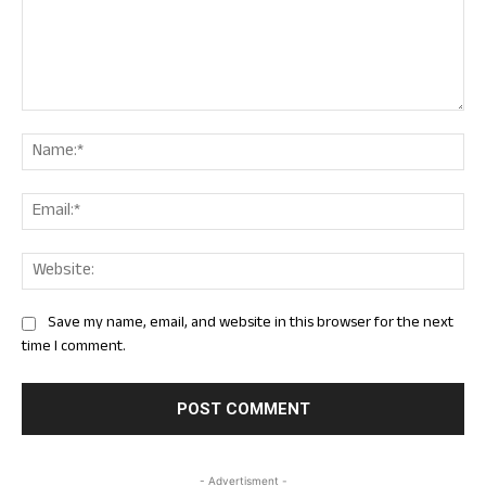
Comment:
Nam
Ema
Web
Save my name, email, and website in this browser for the next
time I comment.
- Advertisment -