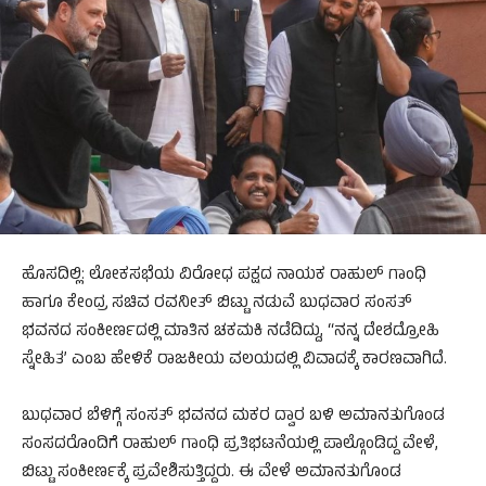
ಹೊಸದಿಲ್ಲಿ: ಲೋಕಸಭೆಯ ವಿರೋಧ ಪಕ್ಷದ ನಾಯಕ ರಾಹುಲ್ ಗಾಂಧಿ
ಹಾಗೂ ಕೇಂದ್ರ ಸಚಿವ ರವನೀತ್ ಬಿಟ್ಟು ನಡುವೆ ಬುಧವಾರ ಸಂಸತ್
ಭವನದ ಸಂಕೀರ್ಣದಲ್ಲಿ ಮಾತಿನ ಚಕಮಕಿ ನಡೆದಿದ್ದು, “ನನ್ನ ದೇಶದ್ರೋಹಿ
ಸ್ನೇಹಿತ’ ಎಂಬ ಹೇಳಿಕೆ ರಾಜಕೀಯ ವಲಯದಲ್ಲಿ ವಿವಾದಕ್ಕೆ ಕಾರಣವಾಗಿದೆ.
ಬುಧವಾರ ಬೆಳಿಗ್ಗೆ ಸಂಸತ್ ಭವನದ ಮಕರ ದ್ವಾರ ಬಳಿ ಅಮಾನತುಗೊಂಡ
ಸಂಸದರೊಂದಿಗೆ ರಾಹುಲ್ ಗಾಂಧಿ ಪ್ರತಿಭಟನೆಯಲ್ಲಿ ಪಾಲ್ಗೊಂಡಿದ್ದ ವೇಳೆ,
ಬಿಟ್ಟು ಸಂಕೀರ್ಣಕ್ಕೆ ಪ್ರವೇಶಿಸುತ್ತಿದ್ದರು. ಈ ವೇಳೆ ಅಮಾನತುಗೊಂಡ