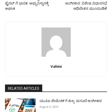
ಫೈನಲ್ ಗೆ ಭಾರತ: ಆಫ್ಘಾನಿಸ್ತಾನಕ್ಕೆ
ಅಂಗೀಕಾರ: ವಿಶೇಷ ವಿಧಾನಸಭೆ
ಆಘಾತ
ಅಧಿವೇಶನ ಮುಂದೂಡಿಕೆ
Vahini
RELATED ARTICLES
ಯುಪಿಐ ಪೇಮೆಂಟ್ ಗೆ ಶುಲ್ಕ: ಮಸೂದೆ ಅಂಗೀಕಾರ
August 6, 2026