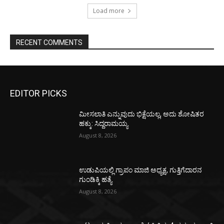
Load more
RECENT COMMENTS
EDITOR PICKS
ಮೀಸಲಾತಿ ಎನ್ನುವುದು ಭಿಕ್ಷೆಯಲ್ಲ, ಅದು ಶೋಷಿತರ
ಹಕ್ಕು: ಸಿದ್ದರಾಮಯ್ಯ
August 8, 2026
ಉಡುಪಿಯಲ್ಲಿ ಗ್ರಾಪಂ ಮಾಜಿ ಅಧ್ಯಕ್ಷ, ಗುತ್ತಿಗೆದಾರನ
ಗುಂಡಿಕ್ಕಿ ಹತ್ಯೆ
August 8, 2026