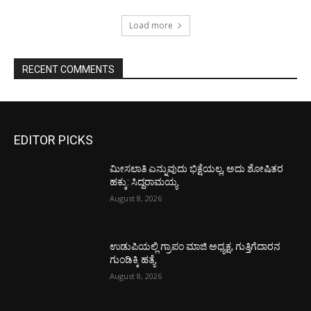
Load more
RECENT COMMENTS
EDITOR PICKS
ಮೀಸಲಾತಿ ಎನ್ನುವುದು ಭಿಕ್ಷೆಯಲ್ಲ, ಅದು ಶೋಷಿತರ
ಹಕ್ಕು: ಸಿದ್ದರಾಮಯ್ಯ
August 8, 2026
ಉಡುಪಿಯಲ್ಲಿ ಗ್ರಾಪಂ ಮಾಜಿ ಅಧ್ಯಕ್ಷ, ಗುತ್ತಿಗೆದಾರನ
ಗುಂಡಿಕ್ಕಿ ಹತ್ಯೆ
August 8, 2026