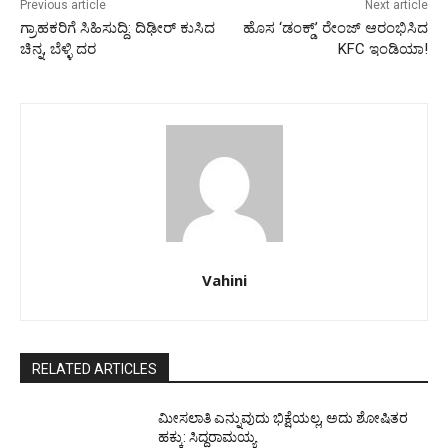
Previous article
Next article
ಗ್ರಾಹಕರಿಗೆ ಸಿಹಿಸುದ್ದಿ: ದಿಢೀರ್ ಕುಸಿದ
ಹೊಸ ‘ಡಂಕ್ಡ್’ ರೇಂಜ್ ಆರಂಭಿಸಿದ
ಚಿನ್ನ, ಬೆಳ್ಳಿ ದರ
KFC ಇಂಡಿಯಾ!
Vahini
RELATED ARTICLES
ಮೀಸಲಾತಿ ಎನ್ನುವುದು ಭಿಕ್ಷೆಯಲ್ಲ, ಅದು ಶೋಷಿತರ
ಹಕ್ಕು: ಸಿದ್ದರಾಮಯ್ಯ