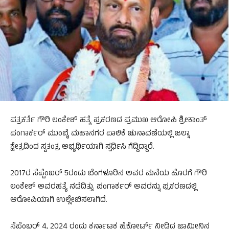
ಪತ್ರಕರ್ತೆ ಗೌರಿ ಲಂಕೇಶ್ ಹತ್ಯೆ ಪ್ರಕರಣದ ಪ್ರಮುಖ ಆರೋಪಿ ಶ್ರೀಕಾಂತ್
ಪಂಗಾರ್ಕರ್ ಮುಂಬೈ ಮಹಾನಗರ ಪಾಲಿಕೆ ಚುನಾವಣೆಯಲ್ಲಿ ಜಲ್ನಾ
ಕ್ಷೇತ್ರದಿಂದ ಸ್ವತಂತ್ರ ಅಭ್ಯರ್ಥಿಯಾಗಿ ಸ್ಪರ್ಧಿಸಿ ಗೆದ್ದಿದ್ದಾರೆ.
2017ರ ಸೆಪ್ಟೆಂಬರ್ 5ರಂದು ಬೆಂಗಳೂರಿನ ಅವರ ಮನೆಯ ಹೊರಗೆ ಗೌರಿ
ಲಂಕೇಶ್ ಅವರ​ಹತ್ಯೆ ನಡೆದಿತ್ತು. ಪಂಗಾರ್ಕರ್ ಅವರನ್ನು ಪ್ರಕರಣದಲ್ಲಿ
ಆರೋಪಿಯಾಗಿ ಉಲ್ಲೇಖಿಸಲಾಗಿದೆ.
ಸೆಪ್ಟೆಂಬರ್ 4, 2024 ರಂದು ಕರ್ನಾಟಕ ಹೈಕೋರ್ಟ್ ನೀಡಿದ ಜಾಮೀನಿನ