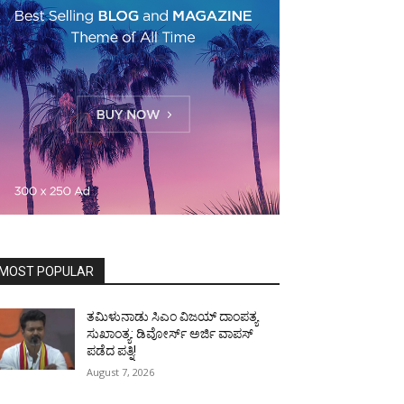
MOST POPULAR
ತಮಿಳುನಾಡು ಸಿಎಂ ವಿಜಯ್‌ ದಾಂಪತ್ಯ
ಸುಖಾಂತ್ಯ: ಡಿವೋರ್ಸ್‌ ಅರ್ಜಿ ವಾಪಸ್‌
ಪಡೆದ ಪತ್ನಿ!
August 7, 2026