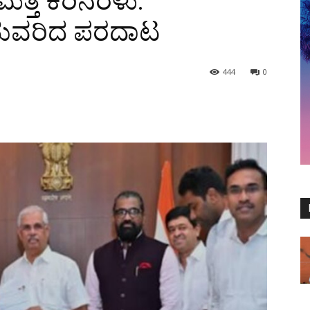
ತ್ತೆ ಕರಿನೆರಳು:
ದುವರಿದ ಪರದಾಟ
444
0