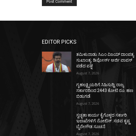
EDITOR PICKS
ತಮಿಳುನಾಡು ಸಿಎಂ ವಿಜಯ್‌ ದಾಂಪತ್ಯ
ಸುಖಾಂತ್ಯ: ಡಿವೋರ್ಸ್‌ ಅರ್ಜಿ ವಾಪಸ್‌
ಪಡೆದ ಪತ್ನಿ!
August 7, 2026
ಗೃಹಲಕ್ಷ್ಮಿಯರಿಗೆ ಸಿಹಿಸುದ್ದಿ: ರಾಜ್ಯ
ಸರ್ಕಾರದಿಂದ 2443 ಕೋಟಿ ರೂ. ಹಣ
ಬಿಡುಗಡೆ
August 7, 2026
ಸ್ವಚ್ಛತಾ ಕಾರ್ಯ ಕೈಗೊಳ್ಳದ ಸರ್ಕಾರಿ
ಇಲಾಖೆಗಳಿಗೆ ನೋಟಿಸ್: ಸಚಿವ ಕೃಷ್ಣ
ಬೈರೇಗೌಡ ಸೂಚನೆ
August 7, 2026