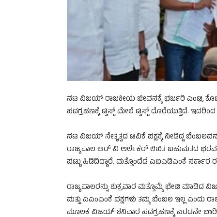
ನಟ ವಿಜಯ್‌ ರಾಜಕೀಯ ಜೀವನಕ್ಕೆ ಭರ್ಜರಿ ಎಂಟ್ರಿ ಕೊ
ಪದಗ್ರಹಣಕ್ಕೆ ಟ್ವಿಸ್ಟ್‌ ಮೇಲೆ ಟ್ವಿಸ್ಟ್‌ ದೊರೆಯುತ್ತಿದೆ. ಇದ
ನಟ ವಿಜಯ್‌ ನೇತೃತ್ವದ ಟಿವಿಕೆ ಪಕ್ಷಕ್ಕೆ ನೀಡಿದ್ದ ಬೆಂಬ
ರಾಜ್ಯಪಾಲ ಆರ್‌ ವಿ ಅರ್ಲೆಕರ್‌ ಲಿಖಿತ ಬಹುಮತದ ಭರ
ಪಟ್ಟು ಹಿಡಿದಿದ್ದಾರೆ. ಮತ್ತೊಂದೆಡೆ ಎಐಎಡಿಎಂಕೆ ಸರ್ಕಾ
ರಾಜ್ಯಪಾಲರನ್ನು ಶುಕ್ರವಾರ ಮತ್ತೊಮ್ಮೆ ಭೇಟಿ ಮಾಡಿದ 
ಮತ್ತು ಎಎಂಎಂಕೆ ಪಕ್ಷಗಳು ತಮ್ಮ ಬೆಂಬಲ ಇಲ್ಲ ಎಂದು ರ
ಮೂಲಕ ವಿಜಯ್‌ ಶನಿವಾರ ಪದಗ್ರಹಣಕ್ಕೆ ಎರಡನೇ ಬಾರಿ ಸಿ