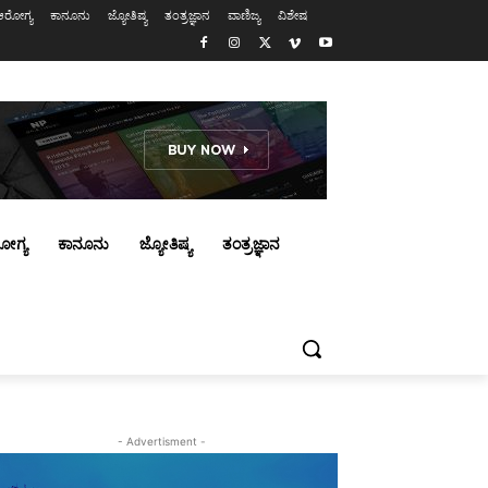
ಆರೋಗ್ಯ
ಕಾನೂನು
ಜ್ಯೋತಿಷ್ಯ
ತಂತ್ರಜ್ಞಾನ
ವಾಣಿಜ್ಯ
ವಿಶೇಷ
ೋಗ್ಯ
ಕಾನೂನು
ಜ್ಯೋತಿಷ್ಯ
ತಂತ್ರಜ್ಞಾನ
- Advertisment -