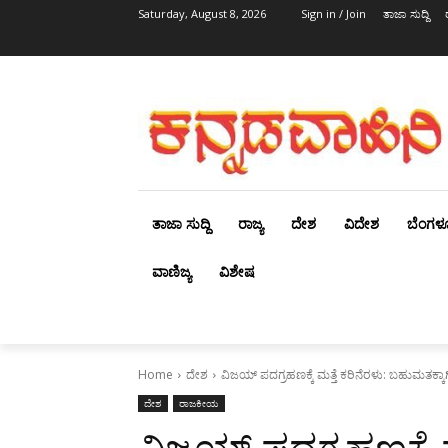
Saturday, August 8, 2026
Sign in / Join
ತಾಜಾ ಸುದ್ದಿ
ತಾಜಾ ಸುದ್ದಿ
ರಾಜ್ಯ
ದೇಶ
ವಿದೇಶ
ಬೆಂಗಳ
ವಾಣಿಜ್ಯ
ವಿಶೇಷ
Home
ದೇಶ
ವಿಜಯ್‌ ಪದಗ್ರಹಣಕ್ಕೆ ಮತ್ತೆ ಕರಿನೆರಳು: ಬಹುಮತಕ
ದೇಶ
ರಾಜಕೀಯ