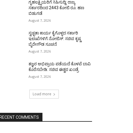
ಗೃಹಲಕ್ಷ್ಮಿಯರಿಗೆ ಸಿಹಿಸುದ್ದಿ: ರಾಜ್ಯ
ಸರ್ಕಾರದಿಂದ 2443 ಕೋಟಿ ರೂ. ಹಣ
ಬಿಡುಗಡೆ
August 7, 2026
ಸ್ವಚ್ಛತಾ ಕಾರ್ಯ ಕೈಗೊಳ್ಳದ ಸರ್ಕಾರಿ
ಇಲಾಖೆಗಳಿಗೆ ನೋಟಿಸ್: ಸಚಿವ ಕೃಷ್ಣ
ಬೈರೇಗೌಡ ಸೂಚನೆ
August 7, 2026
ತಜ್ಞರ ಅಭಿಪ್ರಾಯ ಪಡೆಯದೆ ಕೊಳವೆ ಬಾವಿ
ಕೊರೆಸಬೇಡಿ: ಸಚಿವ ಈಶ್ವರ ಖಂಡ್ರೆ
August 7, 2026
Load more
RECENT COMMENTS