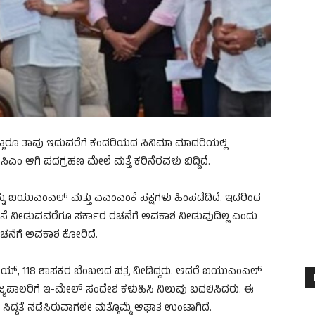
ಟ್ಟರೂ ತಾವು ಇದುವರೆಗೆ ಕಂಡರಿಯದ ಸಿನಿಮಾ ಮಾದರಿಯಲ್ಲಿ
ರಿಂದ ಸಿಎಂ ಆಗಿ ಪದಗ್ರಹಣ ಮೇಲೆ ಮತ್ತೆ ಕರಿನೆರವಳು ಬಿದ್ದಿದೆ.
ಲವನ್ನು ಐಯುಎಂಎಲ್‌ ಮತ್ತು ಎಎಂಎಂಕೆ ಪಕ್ಷಗಳು ಹಿಂಪಡೆದಿದೆ. ಇದರಿಂದ
ವಸೆ ನೀಡುವವರೆಗೂ ಸರ್ಕಾರ ರಚನೆಗೆ ಅವಕಾಶ ನೀಡುವುದಿಲ್ಲ ಎಂದು
ರ ರಚನೆಗೆ ಅವಕಾಶ ಕೋರಿದೆ.
ವಿಜಯ್‌, 118 ಶಾಸಕರ ಬೆಂಬಲದ ಪತ್ರ ನೀಡಿದ್ದರು. ಆದರೆ ಐಯುಎಂಎಲ್‌
ಾಜ್ಯಪಾಲರಿಗೆ ಇ-ಮೇಲ್‌ ಸಂದೇಶ ಕಳುಹಿಸಿ ನಿಲುವು ಬದಲಿಸಿದರು. ಈ
ದ್ಧತೆ ನಡೆಸಿರುವಾಗಲೇ ಮತ್ತೊಮ್ಮೆ ಆಘಾತ ಉಂಟಾಗಿದೆ.