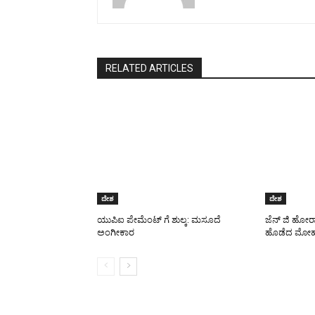
RELATED ARTICLES
ದೇಶ
ದೇಶ
ಯುಪಿಐ ಪೇಮೆಂಟ್ ಗೆ ಶುಲ್ಕ: ಮಸೂದೆ
ಜೆನ್ ಜಿ ಹೋರ
ಅಂಗೀಕಾರ
ಹೊಡೆದ ಮೋಹ