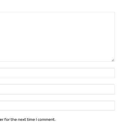
Name:*
Email:*
Website:
er for the next time I comment.