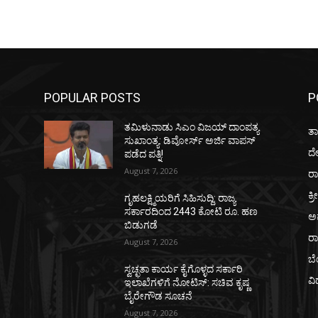
POPULAR POSTS
P
ತಮಿಳುನಾಡು ಸಿಎಂ ವಿಜಯ್‌ ದಾಂಪತ್ಯ
ತಾ
ಸುಖಾಂತ್ಯ: ಡಿವೋರ್ಸ್‌ ಅರ್ಜಿ ವಾಪಸ್‌
ದ
ಪಡೆದ ಪತ್ನಿ!
August 7, 2026
ರಾ
ಕ್ರ
ಗೃಹಲಕ್ಷ್ಮಿಯರಿಗೆ ಸಿಹಿಸುದ್ದಿ: ರಾಜ್ಯ
ಸರ್ಕಾರದಿಂದ 2443 ಕೋಟಿ ರೂ. ಹಣ
ಅ
ಬಿಡುಗಡೆ
ರ
August 7, 2026
ಬ
ಸ್ವಚ್ಛತಾ ಕಾರ್ಯ ಕೈಗೊಳ್ಳದ ಸರ್ಕಾರಿ
ವಿ
ಇಲಾಖೆಗಳಿಗೆ ನೋಟಿಸ್: ಸಚಿವ ಕೃಷ್ಣ
ಬೈರೇಗೌಡ ಸೂಚನೆ
August 7, 2026