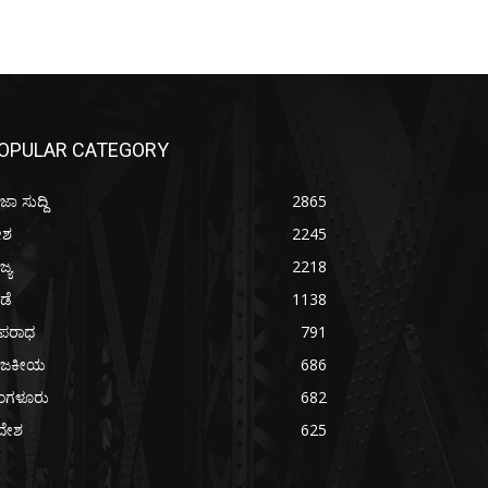
OPULAR CATEGORY
ಜಾ ಸುದ್ದಿ
2865
ೇಶ
2245
ಜ್ಯ
2218
ೀಡೆ
1138
ಪರಾಧ
791
ಾಜಕೀಯ
686
ೆಂಗಳೂರು
682
ದೇಶ
625