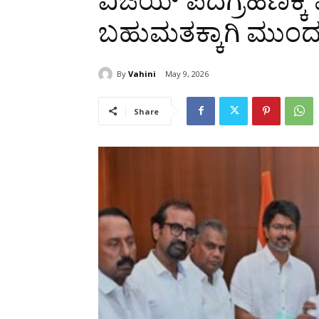
ವಿಜಯ್‌ ಪದಗ್ರಹಣಕ್ಕೆ ಮ
ಬಹುಮತಕ್ಕಾಗಿ ಮುಂ
By
Vahini
May 9, 2026
Share