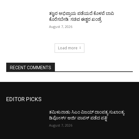
ತಜ್ಞರ ಅಭಿಪ್ರಾಯ ಪಡೆಯದೆ ಕೊಳವೆ ಬಾವಿ
ಕೊರೆಸಬೇಡಿ: ಸಚಿವ ಈಶ್ವರ ಖಂಡ್ರೆ
August 7, 2026
Load more
RECENT COMMENTS
EDITOR PICKS
ತಮಿಳುನಾಡು ಸಿಎಂ ವಿಜಯ್‌ ದಾಂಪತ್ಯ ಸುಖಾಂತ್ಯ:
ಡಿವೋರ್ಸ್‌ ಅರ್ಜಿ ವಾಪಸ್‌ ಪಡೆದ ಪತ್ನಿ!
August 7, 2026