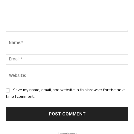
Comment:
Nam
Ema
Web
Save my name, email, and website in this browser for the next
time I comment.
- Advertisment -