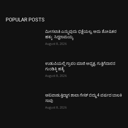
POPULAR POSTS
ಮೀಸಲಾತಿ ಎನ್ನುವುದು ಭಿಕ್ಷೆಯಲ್ಲ, ಅದು ಶೋಷಿತರ
ಹಕ್ಕು: ಸಿದ್ದರಾಮಯ್ಯ
August 8, 2026
ಉಡುಪಿಯಲ್ಲಿ ಗ್ರಾಪಂ ಮಾಜಿ ಅಧ್ಯಕ್ಷ, ಗುತ್ತಿಗೆದಾರನ
ಗುಂಡಿಕ್ಕಿ ಹತ್ಯೆ
August 8, 2026
ಆಟವಾಡುತ್ತಿದ್ದಾಗ ಶಾಲಾ ಗೇಟ್‌ ಬಿದ್ದು 4 ವರ್ಷದ ಬಾಲಕಿ
ಸಾವು
August 8, 2026