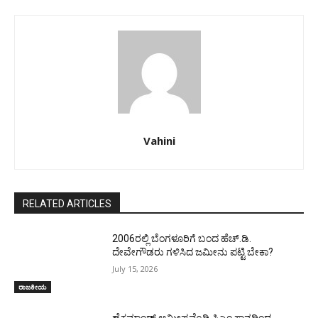
Vahini
RELATED ARTICLES
2006ರಲ್ಲಿ ಬೆಂಗಳೂರಿಗೆ ಬಂದ ಹೆಚ್.ಡಿ.
ದೇವೇಗೌಡರು ಗಳಿಸಿದ ಜಮೀನು ಪಟ್ಟಿ ಬೇಕಾ?
July 15, 2026
ರಾಜಕೀಯ
ಹೈಕಮಾಂಡ್ ಆಮೀಷವೊಡ್ಡಿ ಸಿಎಂ ಸ್ಥಾನದಿಂದ