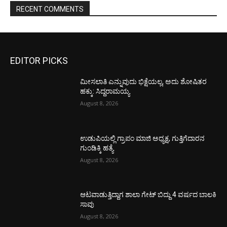
RECENT COMMENTS
EDITOR PICKS
ಮೀಸಲಾತಿ ಎನ್ನುವುದು ಭಿಕ್ಷೆಯಲ್ಲ, ಅದು ಶೋಷಿತರ
ಹಕ್ಕು: ಸಿದ್ದರಾಮಯ್ಯ
August 8, 2026
ಉಡುಪಿಯಲ್ಲಿ ಗ್ರಾಪಂ ಮಾಜಿ ಅಧ್ಯಕ್ಷ, ಗುತ್ತಿಗೆದಾರನ
ಗುಂಡಿಕ್ಕಿ ಹತ್ಯೆ
August 8, 2026
ಆಟವಾಡುತ್ತಿದ್ದಾಗ ಶಾಲಾ ಗೇಟ್‌ ಬಿದ್ದು 4 ವರ್ಷದ ಬಾಲಕಿ
ಸಾವು
August 8, 2026