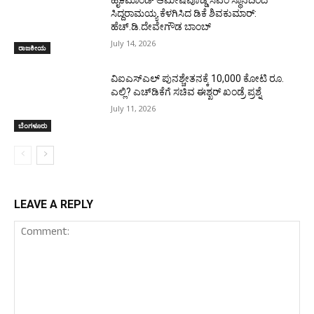
ಸಿದ್ದರಾಮಯ್ಯ ಕೆಳಗಿಸಿದ ಡಿಕೆ ಶಿವಕುಮಾರ್:
ಹೆಚ್.ಡಿ.ದೇವೇಗೌಡ ಬಾಂಬ್
July 14, 2026
ರಾಜಕೀಯ
ವಿಐಎಸ್ಎಲ್ ಪುನಶ್ಚೇತನಕ್ಕೆ 10,000 ಕೋಟಿ ರೂ.
ಎಲ್ಲಿ? ಎಚ್‌ಡಿಕೆಗೆ ಸಚಿವ ಈಶ್ಖರ್‌ ಖಂಡ್ರೆ ಪ್ರಶ್ನೆ
July 11, 2026
ಬೆಂಗಳೂರು
LEAVE A REPLY