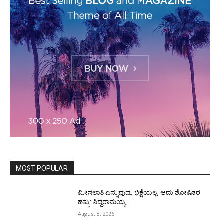
MOST POPULAR
ಮೀಸಲಾತಿ ಎನ್ನುವುದು ಭಿಕ್ಷೆಯಲ್ಲ, ಅದು ಶೋಷಿತರ
ಹಕ್ಕು: ಸಿದ್ದರಾಮಯ್ಯ
August 8, 2026