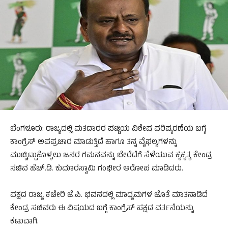
ಬೆಂಗಳೂರು: ರಾಜ್ಯದಲ್ಲಿ ಮತದಾರರ ಪಟ್ಟಿಯ ವಿಶೇಷ ಪರಿಷ್ಕರಣೆಯ ಬಗ್ಗೆ
ಕಾಂಗ್ರೆಸ್ ಅಪಪ್ರಚಾರ ಮಾಡುತ್ತಿದೆ ಹಾಗೂ ತನ್ನ ವೈಫಲ್ಯಗಳನ್ನು
ಮುಚ್ಚಿಟ್ಟುಕೊಳ್ಳಲು ಜನರ ಗಮನವನ್ನು ಬೇರೆಡೆಗೆ ಸೆಳೆಯುವ ಕೃಕೃತ್ಯ ಕೇಂದ್ರ
ಸಚಿವ ಹೆಚ್.ಡಿ. ಕುಮಾರಸ್ವಾಮಿ ಗಂಭೀರ ಆರೋಪ ಮಾಡಿದರು.
ಪಕ್ಷದ ರಾಜ್ಯ ಕಚೇರಿ ಜೆ.ಪಿ. ಭವನದಲ್ಲಿ ಮಾಧ್ಯಮಗಳ ಜೊತೆ ಮಾತನಾಡಿದೆ
ಕೇಂದ್ರ ಸಚಿವರು ಈ ವಿಷಯದ ಬಗ್ಗೆ ಕಾಂಗ್ರೆಸ್ ಪಕ್ಷದ ವರ್ತನೆಯನ್ನು
ಕಟುವಾಗಿ.