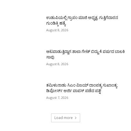
ಉಡುಪಿಯಲ್ಲಿ ಗ್ರಾಪಂ ಮಾಜಿ ಅಧ್ಯಕ್ಷ, ಗುತ್ತಿಗೆದಾರನ
ಗುಂಡಿಕ್ಕಿ ಹತ್ಯೆ
August 8, 2026
ಆಟವಾಡುತ್ತಿದ್ದಾಗ ಶಾಲಾ ಗೇಟ್‌ ಬಿದ್ದು 4 ವರ್ಷದ ಬಾಲಕಿ
ಸಾವು
August 8, 2026
ತಮಿಳುನಾಡು ಸಿಎಂ ವಿಜಯ್‌ ದಾಂಪತ್ಯ ಸುಖಾಂತ್ಯ:
ಡಿವೋರ್ಸ್‌ ಅರ್ಜಿ ವಾಪಸ್‌ ಪಡೆದ ಪತ್ನಿ!
August 7, 2026
Load more