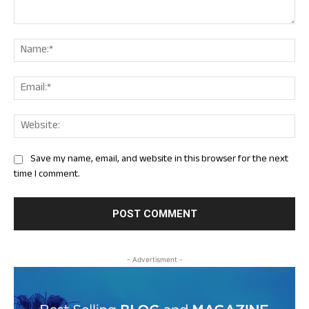
Comment:
Nam
Ema
Web
Save my name, email, and website in this browser for the next
time I comment.
- Advertisment -