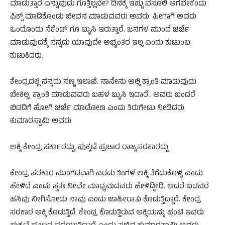
ಮಾಡುತ್ತಾರೆ ಎನ್ನುವುದು ಗೊತ್ತಿಲ್ಲವೇ? ದಿನಕ್ಕೆ ಇಷ್ಟು ವಸೂಲಿ ಆಗಬೇಕೆಂದು
ಫಿಕ್ಸ್ ಮಾಡಿಕೊಂಡು ಜೀವನ ಮಾಡುವವರು ಅವರು. ಹೀಗಾಗಿ ಅವರು
ಒಂದೊಂದು ಸೆಕೆಂಡ್ ಗೂ ಬ್ಯುಸಿ ಇರುತ್ತಾರೆ. ಜನಗಳ ಮುಂದೆ ಚರ್ಚೆ
ಮಾಡುವುದಕ್ಕೆ ನನ್ನದು ಯಾವುದೇ ಅಭ್ಯಂತರ ಇಲ್ಲ ಎಂದು ಕುಟುಂಬ
ಕುಟುಕಿದರು.
ಕೇಂದ್ರದಲ್ಲಿ ನನ್ನದು ಸಣ್ಣ ಇಲಾಖೆ. ನಾನೇನು ಅಲ್ಲಿ ಕ್ರಾಂತಿ ಮಾಡುವುದು
ಬೇಕಿಲ್ಲ. ಕ್ರಾಂತಿ ಮಾಡುವವರು ಬಹಳ ಬ್ಯುಸಿ‌ ಇದಾರೆ.. ಅವರು‌ ಬಂದರೆ
ಬಿಡದಿಗೆ ಹೋಗಿ ಚರ್ಚೆ ಮಾಡೋಣ ಎಂದು ತಿರುಗೇಟು ನೀಡಿದರು
ಕುಮಾರಸ್ವಾಮಿ ಅವರು.
ಅಕ್ಕಿ ಕೇಂದ್ರ ಸರ್ಕಾರದ್ದು, ಪುಕ್ಕಟೆ ಪ್ರಚಾರ ರಾಜ್ಯಸರಕಾರದ್ದು
ಕೇಂದ್ರ ಸರಕಾರ ಮುಂಗಡವಾಗಿ ಎರಡು ತಿಂಗಳ ಅಕ್ಕಿ ತೆಗೆದುಕೊಳ್ಳಿ ಎಂದು
ಹೇಳಿದೆ ಎಂದು ಸ್ವತಃ ನೀವೇ ಮಾಧ್ಯಮದವರು ಹೇಳಿದ್ದೀರಿ. ಆದರೆ ಬಡವರ
ಹಸಿವು ನೀಗಿಸೋದು‌ ನಾವು ಎಂದು ಜಾಹೀರಾತು ಕೊಡುತ್ತಿದ್ದಾರೆ. ಕೇಂದ್ರ
ಸರಕಾರ ಅಕ್ಕಿ ಕೊಡುತ್ತಿದೆ. ಕೇಂದ್ರ ಕೊಡುತ್ತಿರುವ ಅಕ್ಕಿಯನ್ನು ಹಂಚಿ ಇವರು