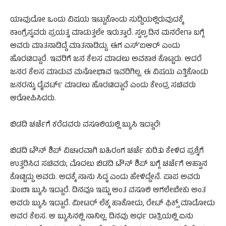
ಯಾವುದೋ ಒಂದು ವಿಷಯ ಇಟ್ಟುಕೊಂಡು ಸುದ್ದಿಯಲ್ಲಿರುವುದಕ್ಕೆ
ಕಾಂಗ್ರೆಸ್ನವರು ಪ್ರಯತ್ನ ಮಾಡುತ್ತಲೇ ಇರುತ್ತಾರೆ. ಸ್ವಲ್ಪ ದಿನ ಮನರೇಗಾ ಬಗ್ಗೆ
ಅವರು ಮಾತನಾಡಿದ್ದೆ ಮಾತನಾಡಿದ್ದು. ಈಗ ಎಸ್’ಐಆರ್ ಎಂದು
ಹೊರಟಿದ್ದಾರೆ. ಇವರಿಗೆ ಜನ ಕೆಲಸ ಮಾಡಲು ಅವಕಾಶ ಕೊಟ್ಟರು. ಆದರೆ‌
ಜನರ ಕೆಲಸ ಮಾಡುವ ಮನೋಭಾವ ಇವರಿಗಿಲ್ಲ. ಈ ವಿಷಯ ಎತ್ತಿಕೊಂಡು
ಜನರನ್ನು ಡೈವರ್ಟ್ ಮಾಡಲು ಹೊರಟಿದ್ದಾರೆ ಎಂದು ಕೇಂದ್ರ ಸಚಿವರು
ಆರೋಪಿಸಿದರು.
ಬಿಡದಿ ಚರ್ಚೆಗೆ ಕರೆದವರು ವಸೂಲಿಯಲ್ಲಿ ಬ್ಯುಸಿ ಇದ್ದಾರೆ!
ಬಿಡದಿ ಟೌನ್ ಶಿಪ್ ವಿಚಾರವಾಗಿ ಬಹಿರಂಗ ಚರ್ಚೆ ಕುರಿತು ಕೇಳಿದ ಪ್ರಶ್ನೆಗೆ
ಉತ್ತರಿಸಿದ ಸಚಿವರು; ಮೊದಲು ಬಿಡದಿ ಟೌನ್ ಶಿಪ್ ಬಗ್ಗೆ ಚರ್ಚೆಗೆ ಆಹ್ವಾನ
ಕೊಟ್ಟಿದ್ದು‌ ಅವರು. ಅದಕ್ಕೆ ನಾನು ಸಿದ್ಧ ಎಂದು ಹೇಳಿದ್ದೇನೆ. ಪಾಪ ಅವರು
ತುಂಬಾ ಬ್ಯುಸಿ‌ ಇದ್ದಾರೆ. ದಿನವೂ ಇಷ್ಟು ಅಂತ ವಸೂಲಿ ಆಗಲೇಬೇಕು ಅಂತ
ಅವರು ಬ್ಯುಸಿ‌ ಇದ್ದಾರೆ. ಮೀಟರ್ ಲೆಕ್ಕ ಹಾಕೋದು, ರೇಟ್ ಫಿಕ್ಸ್ ಮಾಡೋದು
ಅವರ ಕೆಲಸ. ಆ‌‌ ಬ್ಯುಸಿನಲ್ಲಿ ನಾನಿಲ್ಲ. ದಿನವು ಅರ್ಧ ರಾತ್ರಿಯಲ್ಲಿ ಏನು