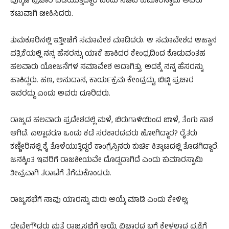
ಪುಕ್ಕಟೆ ಪ್ರಚಾರ ಪಡೆಯುತ್ತಿದ್ದಾರೆ ಎಂದು ಸಚಿವ ಕುಮಾರಸ್ವಾಮಿ ಅವರು
ಕಟುವಾಗಿ ಟೀಕಿಸಿದರು.
ತುಮಕೂರಿನಲ್ಲಿ ಇತ್ತೀಚೆಗೆ ಸಮಾವೇಶ ಮಾಡಿದರು. ಆ‌ ಸಮಾವೇಶದ ಆಹ್ವಾನ
ಪತ್ರಿಕೆಯಲ್ಲಿ ನನ್ನ ಹೆಸರನ್ನು ಯಾಕೆ ಹಾಕಿದರ ಕೇಂದ್ರದಿಂದ ಕೊಡುವಂತಹ
ಹಲವಾರು ಯೋಜನೆಗಳ‌ ಸಮಾವೇಶ ಅದಾಗಿತ್ತು. ಅದಕ್ಕೆ ನನ್ನ ಹೆಸರನ್ನು
ಹಾಕಿದ್ದರು. ಹಣ, ಅನುದಾನ, ಕಾರ್ಯಕ್ರಮ ಕೇಂದ್ರದ್ದು, ಬಿಟ್ಟಿ ಪ್ರಚಾರ
ಇವರದ್ದು ಎಂದು ಅವರು ದೂರಿದರು.
ರಾಜ್ಯದ ಹಲವಾರು ಪ್ರದೇಶದಲ್ಲಿ ಮಳೆ, ‌ಬಿರುಗಾಳಿಯಿಂದ ಬಾಳೆ, ತೆಂಗು ನಾಶ
ಆಗಿದೆ. ಎಲ್ಲಾದರೂ ಒಂದು ಕಡೆ ಸರಕಾರದವರು ಹೋಗಿದ್ದಾರ? ರೈತರು
ಕಣ್ಣೀರಿನಲ್ಲಿ ಕೈ ತೊಳೆಯುತ್ತಿದ್ದರೆ ಕಾಂಗ್ರೆಸ್ಸಿನರು ಕುರ್ಚಿ ಕಿತ್ತಾಟದಲ್ಲಿ ತೊಡಗಿದ್ದಾರೆ.
ಜನಕ್ಕಿಂತ ಇವರಿಗೆ ರಾಜಕೀಯವೇ ದೊಡ್ಡದಾಗಿದೆ ಎಂದು ಕುಮಾರಸ್ವಾಮಿ
ತೀವ್ರವಾಗಿ ತರಾಟೆಗೆ ತೆಗೆದುಕೊಂಡರು.
ರಾಜ್ಯಸಭೆಗೆ ನಾವು ಯಾರನ್ನು ಮರು ಆಯ್ಕೆ ಮಾಡಿ ಎಂದು ಕೇಳಿಲ್ಲ;
ದೇವೇಗೌಡರು ಮತ್ತೆ ‌ರಾಜ್ಯಸಭೆಗೆ ಆಯ್ಕೆ ವಿಚಾರದ ಬಗ್ಗೆ ಕೇಳಲಾದ ಪ್ರಶ್ನೆಗೆ