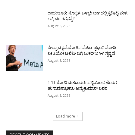
ರಾಯಚೂರು-ಕೊಪ್ಪಳ-ಬಳ್ಳಾರಿ ಭಾಗದಲ್ಲಿ ಕೈಕೊಟ್ಟ ಮಳೆ:
ಅಕ್ಕಿ ದರ ಗಗನಕ್ಕೆ?
August 5, 2026
ಕೇಂದ್ರದ ಕ್ಷಮೆಕೋರಿದ ಮೆಟಾ: ಪ್ರಧಾನಿ ಮೋದಿ
ವೀಡಿಯೋ ಡಿಲಿಟ್ ಬಗ್ಗೆ ಜುಕರ್ ಬರ್ಗ್ ಸ್ಪಷ್ಟನೆ
August 5, 2026
1.11 ಕೋಟಿ ಮತದಾರರು ಪಟ್ಟಿಯಿಂದ ಹೊರಗೆ:
ಚುನಾವಣಾಧಿಕಾರಿ ಅನ್ಬುಕುಮಾರ್ ವಿವರ
August 5, 2026
Load more