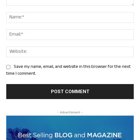
Comment:
Nam
Ema
Web
Save my name, email, and website in this browser for the next
time I comment.
- Advertisment -