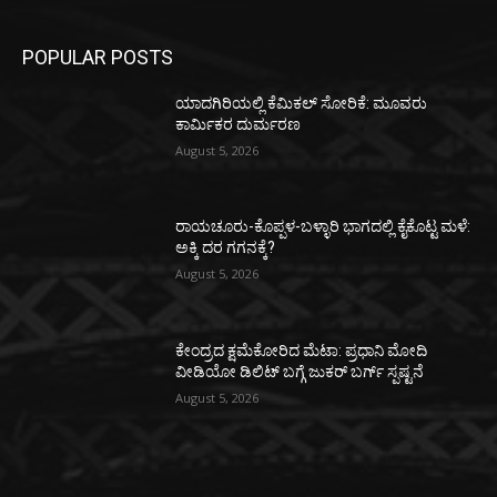
POPULAR POSTS
ಯಾದಗಿರಿಯಲ್ಲಿ ಕೆಮಿಕಲ್ ಸೋರಿಕೆ: ಮೂವರು
ಕಾರ್ಮಿಕರ ದುರ್ಮರಣ
August 5, 2026
ರಾಯಚೂರು-ಕೊಪ್ಪಳ-ಬಳ್ಳಾರಿ ಭಾಗದಲ್ಲಿ ಕೈಕೊಟ್ಟ ಮಳೆ:
ಅಕ್ಕಿ ದರ ಗಗನಕ್ಕೆ?
August 5, 2026
ಕೇಂದ್ರದ ಕ್ಷಮೆಕೋರಿದ ಮೆಟಾ: ಪ್ರಧಾನಿ ಮೋದಿ
ವೀಡಿಯೋ ಡಿಲಿಟ್ ಬಗ್ಗೆ ಜುಕರ್ ಬರ್ಗ್ ಸ್ಪಷ್ಟನೆ
August 5, 2026