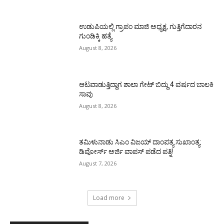
ಉಡುಪಿಯಲ್ಲಿ ಗ್ರಾಪಂ ಮಾಜಿ ಅಧ್ಯಕ್ಷ, ಗುತ್ತಿಗೆದಾರನ
ಗುಂಡಿಕ್ಕಿ ಹತ್ಯೆ
August 8, 2026
ಆಟವಾಡುತ್ತಿದ್ದಾಗ ಶಾಲಾ ಗೇಟ್‌ ಬಿದ್ದು 4 ವರ್ಷದ ಬಾಲಕಿ
ಸಾವು
August 8, 2026
ತಮಿಳುನಾಡು ಸಿಎಂ ವಿಜಯ್‌ ದಾಂಪತ್ಯ ಸುಖಾಂತ್ಯ:
ಡಿವೋರ್ಸ್‌ ಅರ್ಜಿ ವಾಪಸ್‌ ಪಡೆದ ಪತ್ನಿ!
August 7, 2026
Load more