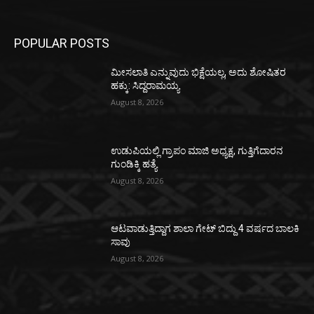
POPULAR POSTS
ಮೀಸಲಾತಿ ಎನ್ನುವುದು ಭಿಕ್ಷೆಯಲ್ಲ, ಅದು ಶೋಷಿತರ
ಹಕ್ಕು: ಸಿದ್ದರಾಮಯ್ಯ
August 8, 2026
ಉಡುಪಿಯಲ್ಲಿ ಗ್ರಾಪಂ ಮಾಜಿ ಅಧ್ಯಕ್ಷ, ಗುತ್ತಿಗೆದಾರನ
ಗುಂಡಿಕ್ಕಿ ಹತ್ಯೆ
August 8, 2026
ಆಟವಾಡುತ್ತಿದ್ದಾಗ ಶಾಲಾ ಗೇಟ್‌ ಬಿದ್ದು 4 ವರ್ಷದ ಬಾಲಕಿ
ಸಾವು
August 8, 2026