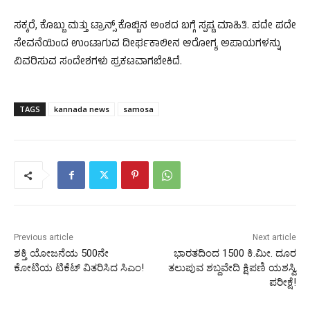
ಸಕ್ಕರೆ, ಕೊಬ್ಬು ಮತ್ತು ಟ್ರಾನ್ಸ್ ಕೊಬ್ಬಿನ ಅಂಶದ ಬಗ್ಗೆ ಸ್ಪಷ್ಟ ಮಾಹಿತಿ. ಪದೇ ಪದೇ
ಸೇವನೆಯಿಂದ ಉಂಟಾಗುವ ದೀರ್ಘಕಾಲೀನ ಆರೋಗ್ಯ ಅಪಾಯಗಳನ್ನು
ವಿವರಿಸುವ ಸಂದೇಶಗಳು ಪ್ರಕಟವಾಗಬೇಕಿದೆ.
TAGS
kannada news
samosa
Previous article
Next article
ಶಕ್ತಿ ಯೋಜನೆಯ 500ನೇ
ಭಾರತದಿಂದ 1500 ಕಿ.ಮೀ. ದೂರ
ಕೋಟಿಯ ಟಿಕೆಟ್ ವಿತರಿಸಿದ ಸಿಎಂ!
ತಲುಪುವ ಶಬ್ದವೇದಿ ಕ್ಷಿಪಣಿ ಯಶಸ್ವಿ
ಪರೀಕ್ಷೆ!