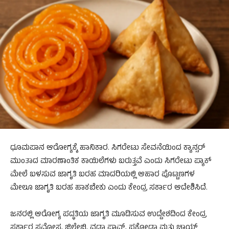
ಧೂಮಪಾನ ಆರೋಗ್ಯಕ್ಕೆ ಹಾನಿಕಾರ. ಸಿಗರೇಟು ಸೇವನೆಯಿಂದ ಕ್ಯಾನ್ಸರ್
ಮುಂತಾದ ಮಾರಣಾಂತಿಕ ಕಾಯಿಲೆಗಳು ಬರುತ್ತವೆ ಎಂದು ಸಿಗರೇಟು ಪ್ಯಾಕ್
ಮೇಲೆ ಬಳಸುವ ಜಾಗೃತಿ ಬರಹ ಮಾದರಿಯಲ್ಲಿ ಆಹಾರ ಪೊಟ್ಟಣಗಳ
ಮೇಲೂ ಜಾಗೃತಿ ಬರಹ ಹಾಕಬೇಕು ಎಂದು ಕೇಂದ್ರ ಸರ್ಕಾರ ಆದೇಶಿಸಿದೆ.
ಜನರಲ್ಲಿ ಆರೋಗ್ಯ ಪದ್ಧತಿಯ ಜಾಗೃತಿ ಮೂಡಿಸುವ ಉದ್ದೇಶದಿಂದ ಕೇಂದ್ರ
ಸರ್ಕಾರ ಸಮೋಸ, ಜಿಲೇಬಿ, ವಡಾ ಪಾವ್, ಪಕೋಡಾ ಮತ್ತು ಚಾಯ್