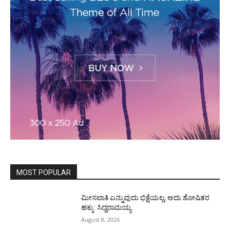
MOST POPULAR
ಮೀಸಲಾತಿ ಎನ್ನುವುದು ಭಿಕ್ಷೆಯಲ್ಲ, ಅದು ಶೋಷಿತರ
ಹಕ್ಕು: ಸಿದ್ದರಾಮಯ್ಯ
August 8, 2026