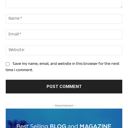
Comment:
Nam
Ema
Web
Save my name, email, and website in this browser for the next
time I comment.
- Advertisment -