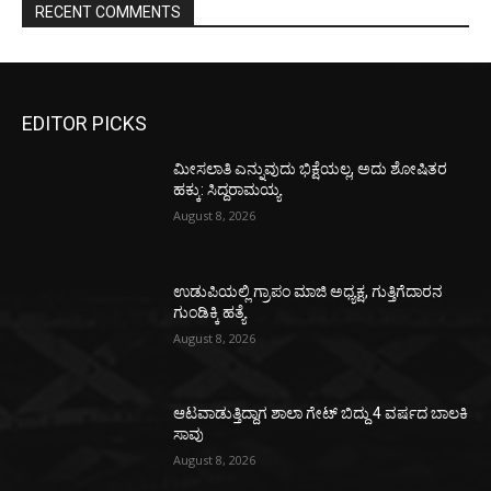
RECENT COMMENTS
EDITOR PICKS
ಮೀಸಲಾತಿ ಎನ್ನುವುದು ಭಿಕ್ಷೆಯಲ್ಲ, ಅದು ಶೋಷಿತರ
ಹಕ್ಕು: ಸಿದ್ದರಾಮಯ್ಯ
August 8, 2026
ಉಡುಪಿಯಲ್ಲಿ ಗ್ರಾಪಂ ಮಾಜಿ ಅಧ್ಯಕ್ಷ, ಗುತ್ತಿಗೆದಾರನ
ಗುಂಡಿಕ್ಕಿ ಹತ್ಯೆ
August 8, 2026
ಆಟವಾಡುತ್ತಿದ್ದಾಗ ಶಾಲಾ ಗೇಟ್‌ ಬಿದ್ದು 4 ವರ್ಷದ ಬಾಲಕಿ
ಸಾವು
August 8, 2026