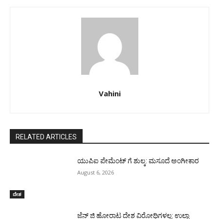
Vahini
RELATED ARTICLES
ಯುಪಿಐ ಪೇಮೆಂಟ್ ಗೆ ಶುಲ್ಕ: ಮಸೂದೆ ಅಂಗೀಕಾರ
August 6, 2026
ದೇಶ
ಜೆನ್ ಜಿ ಹೋರಾಟ ದೇಶ ವಿರೋಧಿಗಳಲ್ಲ: ಉಲ್ಟಾ