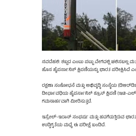
ನವದೆಹಲಿ: ಶಬ್ದದ ಎಂಟು ಪಟ್ಟು ವೇಗದಲ್ಲಿ ಚಲಿಸಬಲ್ಲ 
ಹೊಸ ಹೈಪರ್ಸಾನಿಕ್ ಕ್ಷಿಪಣಿಯನ್ನು ಭಾರತ ಪರೀಕ್ಷಿಸಿದೆ 
ರಕ್ಷಣಾ ಸಂಶೋಧನೆ ಮತ್ತು ಅಭಿವೃದ್ಧಿ ಸಂಸ್ಥೆಯ (ಡಿಆರ್‌ಡ
ದೀರ್ಘಾವಧಿಯ ಹೈಪರ್ಸಾನಿಕ್ ಕ್ರೂಸ್ ಕ್ಷಿಪಣಿ (ಇಟಿ-ಎಲ್‌ಡಿ
ಗಮನಾರ್ಹವಾಗಿ ಮೀರಿಸುತ್ತದೆ.
ಇಸ್ರೇಲ್-ಇರಾನ್ ಸಂಘರ್ಷ ಮತ್ತು ಹದಗೆಡುತ್ತಿರುವ ಭಾರತ-
ಉದ್ವಿಗ್ನತೆಯ ಮಧ್ಯೆ ಈ ಪರೀಕ್ಷೆ ಬಂದಿದೆ.