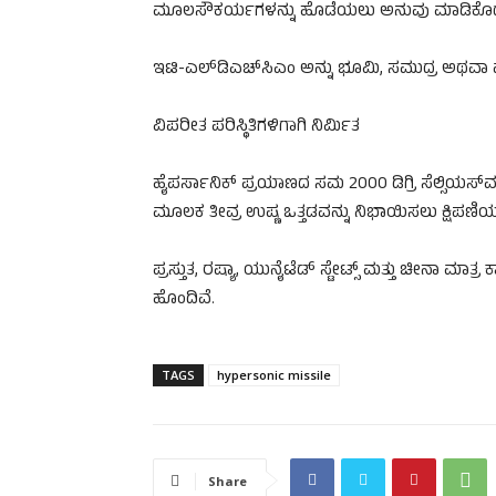
ಮೂಲಸೌಕರ್ಯಗಳನ್ನು ಹೊಡೆಯಲು ಅನುವು ಮಾಡಿಕೊಡುತ
ಇಟಿ-ಎಲ್‌ಡಿಎಚ್‌ಸಿಎಂ ಅನ್ನು ಭೂಮಿ, ಸಮುದ್ರ ಅಥವಾ
ವಿಪರೀತ ಪರಿಸ್ಥಿತಿಗಳಿಗಾಗಿ ನಿರ್ಮಿತ
ಹೈಪರ್ಸಾನಿಕ್ ಪ್ರಯಾಣದ ಸಮ 2000 ಡಿಗ್ರಿ ಸೆಲ್ಸಿಯಸ್‌ವ
ಮೂಲಕ ತೀವ್ರ ಉಷ್ಣ ಒತ್ತಡವನ್ನು ನಿಭಾಯಿಸಲು ಕ್ಷಿಪಣಿಯನ
ಪ್ರಸ್ತುತ, ರಷ್ಯಾ, ಯುನೈಟೆಡ್ ಸ್ಟೇಟ್ಸ್ ಮತ್ತು ಚೀನಾ ಮಾತ್
ಹೊಂದಿವೆ.
TAGS
hypersonic missile
Share