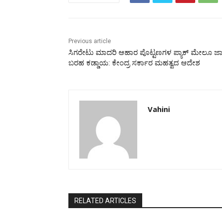
Previous article
ಸಿಗರೇಟು ಮಾದರಿ ಆಹಾರ ಪೊಟ್ಟಣಗಳ ಪ್ಯಾಕ್ ಮೇಲೂ ಜಾಗ
ಬರಹ ಕಡ್ಡಾಯ: ಕೇಂದ್ರ ಸರ್ಕಾರ ಮಹತ್ವದ ಆದೇಶ
Vahini
RELATED ARTICLES