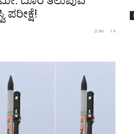
.ಮೀ. ದೂರ ತಲುಪುವ
ಿ ಪರೀಕ್ಷೆ!
261
0