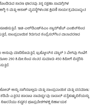
ಿಕೊಂಡಿರುವ ಕಾರಣ ಭಾರತವು ತನ್ನ ರಕ್ಷಣಾ ಸಾಮಗ್ರಿಗಳ
ಗ್ನಿ-5 ಮತ್ತು ಆಕಾಶ್ ವ್ಯವಸ್ಥೆಗಳಂತಹ ಕ್ಷಿಪಣಿ ಕಾರ್ಯಕ್ರಮದಾದ್ಯಂತ
ಸೂಚಿಸುತ್ತವೆ. ಇಟಿ-ಎಲ್‌ಡಿಎಚ್‌ಸಿಎಂ ಸ್ಕಾಮ್‌ಜೆಟ್ ಎಂಜಿನ್‌ನಿಂದ
ಳಸುತ್ತದೆ, ಸಾಂಪ್ರದಾಯಿಕ ತಿರುಗುವ ಕಂಪ್ರೆಸರ್‌ಗಿಂತ ವಾತಾವರಣದ
 ಅನುವು ಮಾಡಿಕೊಡುತ್ತದೆ, ಬ್ರಹ್ಮೋಸ್‌ನ ಮ್ಯಾಕ್ 3 ವೇಗವು ಗಂಟೆಗೆ
 ಮೂಲ 290 ಕಿ.ಮೀ.ನಿಂದ ನಂತರ ಸುಮಾರು 450 ಕಿಮೀಗೆ ವಿಸ್ತರಿಸಿ
ುತ್ತದೆ.
ೇಲೋಡ್ ಅನ್ನು ಸಾಗಿಸಬಲ್ಲದು ಮತ್ತು ಸಾಂಪ್ರದಾಯಿಕ ಮತ್ತು ಪರಮಾಣು
 ಕಡಿಮೆ-ಎತ್ತರದ ಹಾರಾಟ ಸಾಮರ್ಥ್ಯವು ರಾಡಾರ್ ಪತ್ತೆಹಚ್ಚುವಿಕೆಯನ್ನು
ಿ ನಿಖರತೆಯು ಕಷ್ಟಕರ ಭೂಪ್ರದೇಶಗಳಲ್ಲಿ ನಿರ್ಣಾಯಕ