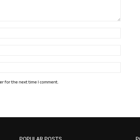
Name:*
Email:*
Website:
er for the next time I comment.
POPULAR POSTS
P