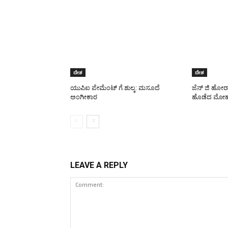
ದೇಶ
ದೇಶ
ಯುಪಿಐ ಪೇಮೆಂಟ್ ಗೆ ಶುಲ್ಕ: ಮಸೂದೆ
ಜೆನ್ ಜಿ ಹೋರ
ಅಂಗೀಕಾರ
ಹೊಡೆದ ಮೋಹ
LEAVE A REPLY