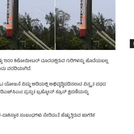
ಮತ್ತು 1500 ಕಿಲೋಮೀಟರ್ ದೂರದಲ್ಲಿರುವ ಗುರಿಗಳನ್ನು ಹೊಡೆಯಬಲ್ಲ
ಎಂದು ವರದಿಯಾಗಿದೆ.
ಿಒ) ಯೋಜನೆ ವಿಷ್ಣು ಅಡಿಯಲ್ಲಿ ಅಭಿವೃದ್ಧಿಪಡಿಸಲಾದ ವಿಸ್ತೃತ ಪಥದ
ಎಚ್‌ಸಿಎಂ) ಪ್ರಸ್ತುತ ಬ್ರಹ್ಮೋಸ್ ಕ್ರೂಸ್ ಕ್ಷಿಪಣಿಯನ್ನು
ಪಾಕಿಸ್ತಾನ ಸಂಬಂಧಗಳು ಸೇರಿದಂತೆ ಹೆಚ್ಚುತ್ತಿರುವ ಜಾಗತಿಕ