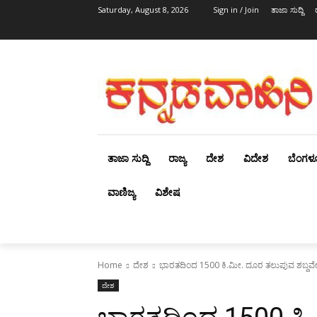
Saturday, August 8, 2026
Sign in / Join
ತಾಜಾ ಸುದ್ದಿ
ತಾಜಾ ಸುದ್ದಿ
ರಾಜ್ಯ
ದೇಶ
ವಿದೇಶ
ಬೆಂಗಳ
ವಾಣಿಜ್ಯ
ವಿಶೇಷ
Home
ದೇಶ
ಭಾರತದಿಂದ 1500 ಕಿ.ಮೀ. ದೂರ ತಲುಪುವ ಶಬ್ದವೇದಿ ಕ
ದೇಶ