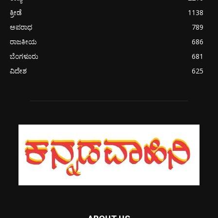
ಕ್ರೀಡೆ
1138
ಅಪರಾಧ
789
ರಾಜಕೀಯ
686
ಬೆಂಗಳೂರು
681
ವಿದೇಶ
625