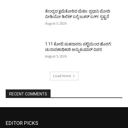
ಕೇಂದ್ರದ ಕ್ಷಮೆಕೋರಿದ ಮೆಟಾ: ಪ್ರಧಾನಿ ಮೋದಿ
ವೀಡಿಯೋ ಡಿಲಿಟ್ ಬಗ್ಗೆ ಜುಕರ್ ಬರ್ಗ್ ಸ್ಪಷ್ಟನೆ
August 5, 2026
1.11 ಕೋಟಿ ಮತದಾರರು ಪಟ್ಟಿಯಿಂದ ಹೊರಗೆ:
ಚುನಾವಣಾಧಿಕಾರಿ ಅನ್ಬುಕುಮಾರ್ ವಿವರ
August 5, 2026
Load more
RECENT COMMENTS
EDITOR PICKS