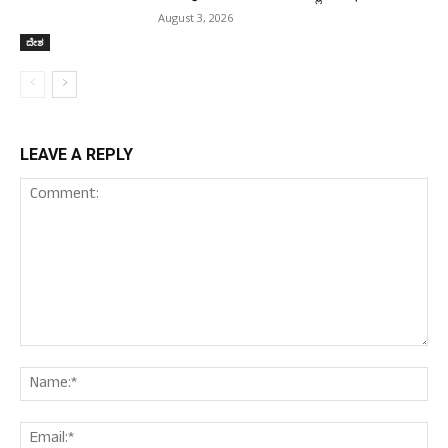
August 3, 2026
ದೇಶ
LEAVE A REPLY
Comment:
Nam
Ema