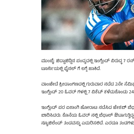
ಮುಂಬೈ: ಜಿದ್ದಾಜಿದ್ದಿನ ಪಂದ್ಯದಲ್ಲಿ ಇಂಗ್ಲೆಂಡ್ ವಿರುದ
ಟೂರ್ನಿಯಲ್ಲಿ ಫೈನಲ್ ಗೆ ಲಗ್ಗೆ ಹಾಕಿದೆ.
ವಾಂಖೇಡೆ ಕ್ರೀಡಾಂಗಣದಲ್ಲಿ ಗುರುವಾರ ನಡೆದ 2ನೇ ಸೆಮಿಫೈ
ಇಂಗ್ಲೆಂಡ್ 20 ಓವರ್ ಗಳಲ್ಲಿ 7 ವಿಕೆಟ್ ಕಳೆದುಕೊಂಡು 24
ಇಂಗ್ಲೆಂಡ್ ಪರ ಏಕಾಂಗಿ ಹೋರಾಟ ನಡೆಸಿದ ಜೇಕಬ್ ಬೆಥಾಲ
ಬಾರಿಸಿದರು. ಕೊನೆಯ ಓವರ್ ನಲ್ಲಿ ಬೆಥಾಲ್ ಔಟಾಗುತ್ತಿದ್ದ
ನ್ಯೂಜಿಲೆಂಡ್ ತಂಡವನ್ನು ಎದುರಿಸಲಿದೆ. ಎರಡೂ ತಂಡಗಳ