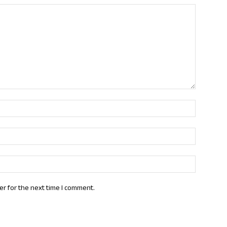
Name:*
Email:*
Website:
er for the next time I comment.