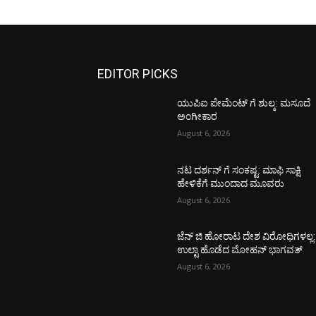
EDITOR PICKS
ಯುಪಿಐ ಪೇಮೆಂಟ್ ಗೆ ಶುಲ್ಕ: ಮಸೂದೆ
ಅಂಗೀಕಾರ
August 6, 2026
ನಟ ದರ್ಶನ್ ಗೆ ಸಂಕಷ್ಟ: ಮಾಫಿ ಸಾಕ್ಷಿ
ಹೇಳಿಕೆಗೆ ಮುಂದಾದ ಮೂವರು
August 6, 2026
ಜೆನ್ ಜಿ ಹೋರಾಟ ದೇಶ ವಿರೋಧಿಗಳಲ್ಲ:
ಉಲ್ಟಾ ಹೊಡೆದ ಮೋಹನ್ ಭಾಗವತ್
August 6, 2026