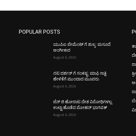
POPULAR POSTS
P
ಯುಪಿಐ ಪೇಮೆಂಟ್ ಗೆ ಶುಲ್ಕ: ಮಸೂದೆ
ತಾ
ಅಂಗೀಕಾರ
ದ
August 6, 2026
ರಾ
ಕ್ರ
ನಟ ದರ್ಶನ್ ಗೆ ಸಂಕಷ್ಟ: ಮಾಫಿ ಸಾಕ್ಷಿ
ಹೇಳಿಕೆಗೆ ಮುಂದಾದ ಮೂವರು
ಅ
August 6, 2026
ರ
ಬ
ಜೆನ್ ಜಿ ಹೋರಾಟ ದೇಶ ವಿರೋಧಿಗಳಲ್ಲ:
ಉಲ್ಟಾ ಹೊಡೆದ ಮೋಹನ್ ಭಾಗವತ್
ವಿ
August 6, 2026