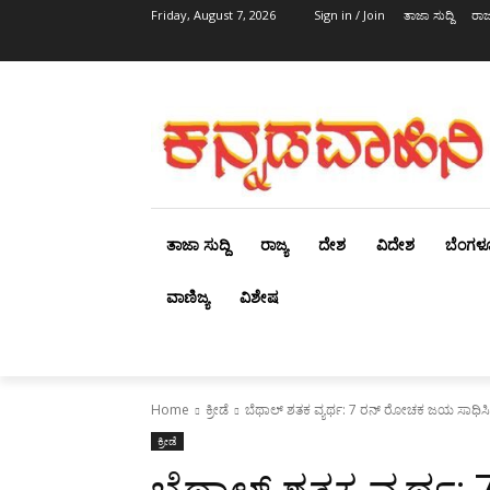
Friday, August 7, 2026
Sign in / Join
ತಾಜಾ ಸುದ್ದಿ
ರಾಜ್
ತಾಜಾ ಸುದ್ದಿ
ರಾಜ್ಯ
ದೇಶ
ವಿದೇಶ
ಬೆಂಗಳ
ವಾಣಿಜ್ಯ
ವಿಶೇಷ
Home
ಕ್ರೀಡೆ
ಬೆಥಾಲ್ ಶತಕ ವ್ಯರ್ಥ: 7 ರನ್ ರೋಚಕ ಜಯ ಸಾಧಿಸಿದ
ಕ್ರೀಡೆ