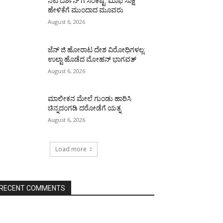
ನಟ ದರ್ಶನ್ ಗೆ ಸಂಕಷ್ಟ: ಮಾಫಿ ಸಾಕ್ಷಿ
ಹೇಳಿಕೆಗೆ ಮುಂದಾದ ಮೂವರು
August 6, 2026
ಜೆನ್ ಜಿ ಹೋರಾಟ ದೇಶ ವಿರೋಧಿಗಳಲ್ಲ:
ಉಲ್ಟಾ ಹೊಡೆದ ಮೋಹನ್ ಭಾಗವತ್
August 6, 2026
ಮಾಲೀಕನ ಮೇಲೆ ಗುಂಡು ಹಾರಿಸಿ
ಚಿನ್ನದಂಗಡಿ ದರೋಡೆಗೆ ಯತ್ನ
August 6, 2026
Load more
RECENT COMMENTS