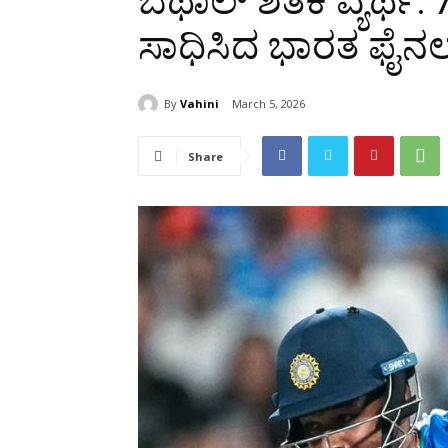
ಬೆಥಾಲ್ ಶತಕ ವ್ಯರ್
ಸಾಧಿಸಿದ ಭಾರತ ಫೈನಲ್ 
By
Vahini
March 5, 2026
Share