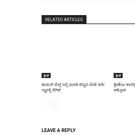
RELATED ARTICLES
ಕ್ರೀಡೆ
ಕ್ರೀಡೆ
ಕಾಮನ್ ವೆಲ್ತ್ ನಲ್ಲಿ ಭಾರತ ಚಿನ್ನದ ಬೇಟೆ: 6ನೇ
ಕ್ರೀಡೆಗೂ ಕಾಲಿ
ಸ್ಥಾನಕ್ಕೆ ಜಿಗಿತ!
ಆಕ್ರೋಶ
LEAVE A REPLY