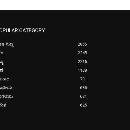
OPULAR CATEGORY
ಜಾ ಸುದ್ದಿ
2865
ೇಶ
2245
ಜ್ಯ
2216
ೀಡೆ
1138
ಪರಾಧ
791
ಾಜಕೀಯ
686
ೆಂಗಳೂರು
681
ದೇಶ
625