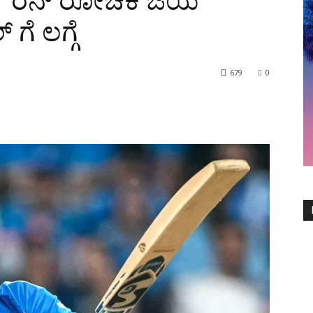
ಥ: 7 ರನ್ ರೋಚಕ ಜಯ
ಗೆ ಲಗ್ಗೆ
679
0