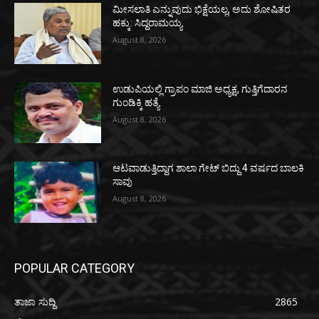
ಮೀಸಲಾತಿ ಎನ್ನುವುದು ಭಿಕ್ಷೆಯಲ್ಲ, ಅದು ಶೋಷಿತರ
ಹಕ್ಕು: ಸಿದ್ದರಾಮಯ್ಯ
August 8, 2026
ಉಡುಪಿಯಲ್ಲಿ ಗ್ರಾಪಂ ಮಾಜಿ ಅಧ್ಯಕ್ಷ, ಗುತ್ತಿಗೆದಾರನ
ಗುಂಡಿಕ್ಕಿ ಹತ್ಯೆ
August 8, 2026
ಆಟವಾಡುತ್ತಿದ್ದಾಗ ಶಾಲಾ ಗೇಟ್‌ ಬಿದ್ದು 4 ವರ್ಷದ ಬಾಲಕಿ
ಸಾವು
August 8, 2026
POPULAR CATEGORY
ತಾಜಾ ಸುದ್ದಿ
2865