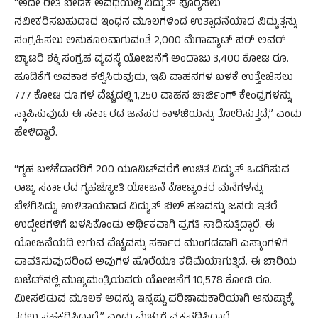
“ಅದೇ ರೀತಿ ಬೇಡಿಕೆ ಅವಧಿಯಲ್ಲಿ ವಿದ್ಯುತ್ ಪೂರೈಸಲು
ನವೀಕರಿಸಬಹುದಾದ ಇಂಧನ ಮೂಲಗಳಿಂದ ಉತ್ಪಾದನೆಯಾದ ವಿದ್ಯುತ್ತನ್ನು
ಸಂಗ್ರಹಿಸಲು ಅನುಕೂಲವಾಗುವಂತೆ 2,000 ಮೆಗಾವ್ಯಾಟ್‌ ಪರ್ ಅವರ್
ಬ್ಯಾಟರಿ ಶಕ್ತಿ ಸಂಗ್ರಹ ವ್ಯವಸ್ಥೆ ಯೋಜನೆಗೆ ಅಂದಾಜು 3,400 ಕೋಟಿ ರೂ.
ಹೂಡಿಕೆಗೆ ಅವಕಾಶ ಕಲ್ಪಿಸಿರುವುದು, ಇವಿ ವಾಹನಗಳ ಬಳಕೆ ಉತ್ತೇಜಿಸಲು
777 ಕೋಟಿ ರೂ.ಗಳ ವೆಚ್ಚದಲ್ಲಿ 1,250 ವಾಹನ ಚಾರ್ಜಿಂಗ್ ಕೇಂದ್ರಗಳನ್ನು
ಸ್ಥಾಪಿಸುವುದು ಈ ಸರ್ಕಾರದ ಜನಪರ ಕಾಳಜಿಯನ್ನು ತೋರಿಸುತ್ತದೆ,” ಎಂದು
ಹೇಳಿದ್ದಾರೆ.
“ಗೃಹ ಬಳಕೆದಾರರಿಗೆ 200 ಯೂನಿಟ್‌ವರೆಗೆ ಉಚಿತ ವಿದ್ಯುತ್ ಒದಗಿಸುವ
ರಾಜ್ಯ ಸರ್ಕಾರದ ಗೃಹಜ್ಯೋತಿ ಯೋಜನೆ ಕೋಟ್ಯಂತರ ಮನೆಗಳನ್ನು
ಬೆಳಗಿಸಿದ್ದು, ಉಳಿತಾಯವಾದ ವಿದ್ಯುತ್ ಬಿಲ್‌ ಹಣವನ್ನು ಜನರು ಇತರೆ
ಉದ್ದೇಶಗಳಿಗೆ ಬಳಸಿಕೊಂಡು ಆರ್ಥಿಕವಾಗಿ ಪ್ರಗತಿ ಸಾಧಿಸುತ್ತಿದ್ದಾರೆ. ಈ
ಯೋಜನೆಯಡಿ ಆಗುವ ವೆಚ್ಚವನ್ನು ಸರ್ಕಾರ ಮುಂಗಡವಾಗಿ ಎಸ್ಕಾಂಗಳಿಗೆ
ಪಾವತಿಸುವುದರಿಂದ ಅವುಗಳ ಹೊರೆಯೂ ಕಡಿಮೆಯಾಗುತ್ತಿದೆ. ಈ ಬಾರಿಯ
ಬಜೆಟ್‌ನಲ್ಲಿ ಮುಖ್ಯಮಂತ್ರಿಯವರು ಯೋಜನೆಗೆ 10,578 ಕೋಟಿ ರೂ.
ಮೀಸಲಿಡುವ ಮೂಲಕ ಅದನ್ನು ಇನ್ನಷ್ಟು ಪರಿಣಾಮಕಾರಿಯಾಗಿ ಅನುಷ್ಠಾಕ್ಕೆ