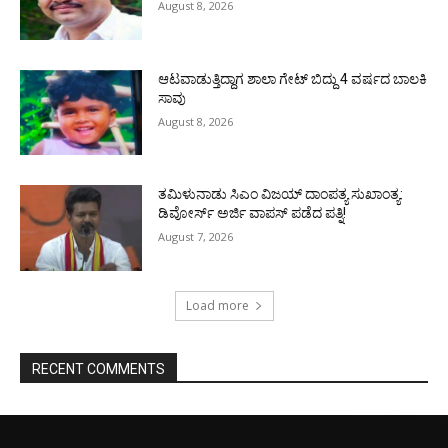
August 8, 2026
ಆಟವಾಡುತ್ತಿದ್ದಾಗ ಶಾಲಾ ಗೇಟ್‌ ಬಿದ್ದು 4 ವರ್ಷದ ಬಾಲಕಿ
ಸಾವು
August 8, 2026
ತಮಿಳುನಾಡು ಸಿಎಂ ವಿಜಯ್‌ ದಾಂಪತ್ಯ ಸುಖಾಂತ್ಯ:
ಡಿವೋರ್ಸ್‌ ಅರ್ಜಿ ವಾಪಸ್‌ ಪಡೆದ ಪತ್ನಿ!
August 7, 2026
Load more
RECENT COMMENTS