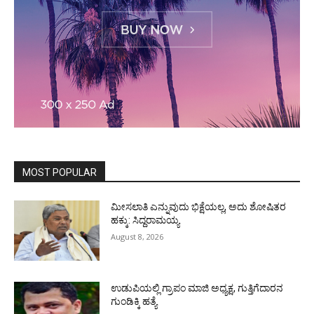
MOST POPULAR
ಮೀಸಲಾತಿ ಎನ್ನುವುದು ಭಿಕ್ಷೆಯಲ್ಲ, ಅದು ಶೋಷಿತರ
ಹಕ್ಕು: ಸಿದ್ದರಾಮಯ್ಯ
August 8, 2026
ಉಡುಪಿಯಲ್ಲಿ ಗ್ರಾಪಂ ಮಾಜಿ ಅಧ್ಯಕ್ಷ, ಗುತ್ತಿಗೆದಾರನ
ಗುಂಡಿಕ್ಕಿ ಹತ್ಯೆ