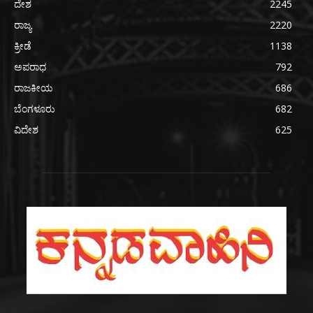
ದೇಶ
2245
ರಾಜ್ಯ
2220
ಕ್ರೀಡೆ
1138
ಅಪರಾಧ
792
ರಾಜಕೀಯ
686
ಬೆಂಗಳೂರು
682
ವಿದೇಶ
625