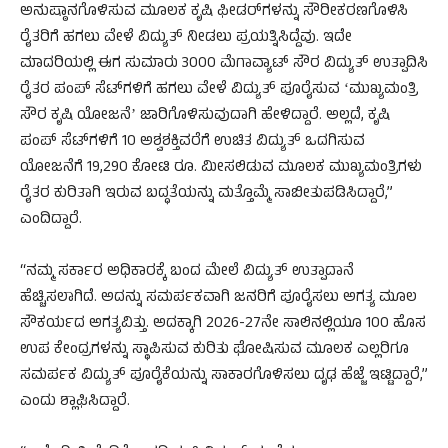
ಅನುಷ್ಠಾನಗೊಳಿಸುವ ಮೂಲಕ ಕೃಷಿ ಫೀಡರ್‌ಗಳನ್ನು ಸೌರೀಕರಣಗೊಳಿಸಿ
ರೈತರಿಗೆ ಹಗಲು ವೇಳೆ ವಿದ್ಯುತ್ ನೀಡಲು ಪ್ರಯತ್ನಿಸಿದ್ದೆವು. ಇದೇ
ಮಾದರಿಯಲ್ಲಿ ಈಗ ಸುಮಾರು 3000 ಮೆಗಾವ್ಯಾಟ್ ಸೌರ ವಿದ್ಯುತ್ ಉತ್ಪಾದಿಸಿ
ರೈತರ ಪಂಪ್ ಸೆಟ್‌ಗಳಿಗೆ ಹಗಲು ವೇಳೆ ವಿದ್ಯುತ್ ಪೂರೈಸುವ ʻಮುಖ್ಯಮಂತ್ರಿ
ಸೌರ ಕೃಷಿ ಯೋಜನೆʼ ಜಾರಿಗೊಳಿಸುವುದಾಗಿ ಹೇಳಿದ್ದಾರೆ. ಅಲ್ಲದೆ, ಕೃಷಿ
ಪಂಪ್ ಸೆಟ್‌ಗಳಿಗೆ 10 ಅಶ್ವಶಕ್ತಿವರೆಗೆ ಉಚಿತ ವಿದ್ಯುತ್ ಒದಗಿಸುವ
ಯೋಜನೆಗೆ 19,290 ಕೋಟಿ ರೂ. ಮೀಸಲಿಡುವ ಮೂಲಕ ಮುಖ್ಯಮಂತ್ರಿಗಳು
ರೈತರ ಕುರಿತಾಗಿ ಇರುವ ಬದ್ಧತೆಯನ್ನು ಮತ್ತೊಮ್ಮೆ ಸಾಬೀತುಪಡಿಸಿದ್ದಾರೆ,”
ಎಂದಿದ್ದಾರೆ.
“ನಮ್ಮ ಸರ್ಕಾರ ಅಧಿಕಾರಕ್ಕೆ ಬಂದ ಮೇಲೆ ವಿದ್ಯುತ್ ಉತ್ಪಾದಾನೆ
ಹೆಚ್ಚಿಸಲಾಗಿದೆ. ಅದನ್ನು ಸಮರ್ಪಕವಾಗಿ ಜನರಿಗೆ ಪೂರೈಸಲು ಅಗತ್ಯ ಮೂಲ
ಸೌಕರ್ಯದ ಅಗತ್ಯವಿತ್ತು. ಅದಕ್ಕಾಗಿ 2026-27ನೇ ಸಾಲಿನಲ್ಲಿಯೂ 100 ಹೊಸ
ಉಪ ಕೇಂದ್ರಗಳನ್ನು ಸ್ಥಾಪಿಸುವ ಕುರಿತು ಘೋಷಿಸುವ ಮೂಲಕ ಎಲ್ಲರಿಗೂ
ಸಮರ್ಪಕ ವಿದ್ಯುತ್ ಪೂರೈಕೆಯನ್ನು ಸಾಕಾರಗೊಳಿಸಲು ದೃಢ ಹೆಜ್ಜೆ ಇಟ್ಟಿದ್ದಾರೆ,”
ಎಂದು ಶ್ಲಾಘಿಸಿದ್ದಾರೆ.