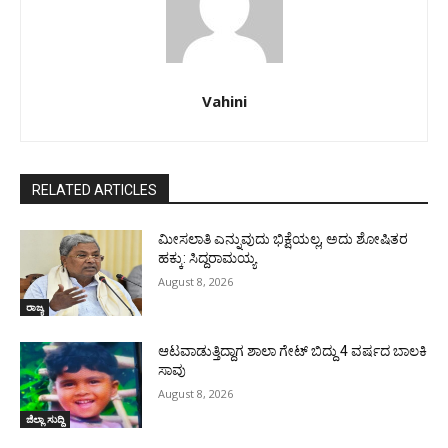
Vahini
RELATED ARTICLES
ಮೀಸಲಾತಿ ಎನ್ನುವುದು ಭಿಕ್ಷೆಯಲ್ಲ, ಅದು ಶೋಷಿತರ
ಹಕ್ಕು: ಸಿದ್ದರಾಮಯ್ಯ
August 8, 2026
ರಾಜ್ಯ
ಆಟವಾಡುತ್ತಿದ್ದಾಗ ಶಾಲಾ ಗೇಟ್‌ ಬಿದ್ದು 4 ವರ್ಷದ ಬಾಲಕಿ
ಸಾವು
August 8, 2026
ಜಿಲ್ಲಾ ಸುದ್ದಿ