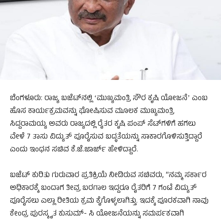
ಬೆಂಗಳೂರು: ರಾಜ್ಯ ಬಜೆಟ್‌ನಲ್ಲಿ ʻಮುಖ್ಯಮಂತ್ರಿ ಸೌರ ಕೃಷಿ ಯೋಜನೆʼ ಎಂಬ
ಹೊಸ ಕಾರ್ಯಕ್ರಮವನ್ನು ಘೋಷಿಸುವ ಮೂಲಕ ಮುಖ್ಯಮಂತ್ರಿ
ಸಿದ್ದರಾಮಯ್ಯ ಅವರು ರಾಜ್ಯದಲ್ಲಿ ರೈತರ ಕೃಷಿ ಪಂಪ್ ಸೆಟ್‌ಗಳಿಗೆ ಹಗಲು
ವೇಳೆ 7 ತಾಸು ವಿದ್ಯುತ್ ಪೂರೈಸುವ ಬದ್ಧತೆಯನ್ನು ಸಾಕಾರಗೊಳಿಸುತ್ತಿದ್ದಾರೆ
ಎಂದು ಇಂಧನ ಸಚಿವ ಕೆ.ಜೆ.ಜಾರ್ಜ್ ಹೇಳಿದ್ದಾರೆ.
ಬಜೆಟ್ ಕುರಿತು ಗುರುವಾರ ಪ್ರತಿಕ್ರಿಯೆ ನೀಡಿರುವ ಸಚಿವರು, “ನಮ್ಮ ಸರ್ಕಾರ
ಅಧಿಕಾರಕ್ಕೆ ಬಂದಾಗ ತೀವ್ರ ಬರಗಾಲ ಇದ್ದರೂ ರೈತರಿಗೆ 7 ಗಂಟೆ ವಿದ್ಯುತ್
ಪೂರೈಸಲು ಎಲ್ಲಾ ರೀತಿಯ ಕ್ರಮ ಕೈಗೊಳ್ಳಲಾಗಿತ್ತು. ಇದಕ್ಕೆ ಪೂರಕವಾಗಿ ನಾವು
ಕೇಂದ್ರ ಪುರಸ್ಕೃತ ಕುಸುಮ್- ಸಿ ಯೋಜನೆಯನ್ನು ಸಮರ್ಪಕವಾಗಿ