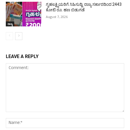
ಗೃಹಲಕ್ಷ್ಮಿಯರಿಗೆ ಸಿಹಿಸುದ್ದಿ: ರಾಜ್ಯ ಸರ್ಕಾರದಿಂದ 2443
ಕೋಟಿ ರೂ. ಹಣ ಬಿಡುಗಡೆ
August 7, 2026
ರಾಜ್ಯ
LEAVE A REPLY
Comment:
Nam