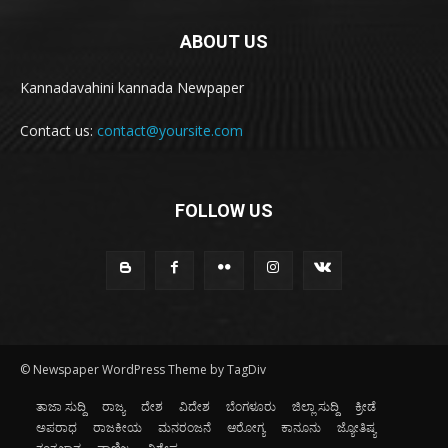
ABOUT US
Kannadavahini kannada Newpaper
Contact us:
contact@yoursite.com
FOLLOW US
© Newspaper WordPress Theme by TagDiv
ತಾಜಾ ಸುದ್ದಿ
ರಾಜ್ಯ
ದೇಶ
ವಿದೇಶ
ಬೆಂಗಳೂರು
ಜಿಲ್ಲಾ ಸುದ್ದಿ
ಕ್ರೀಡೆ
ಅಪರಾಧ
ರಾಜಕೀಯ
ಮನರಂಜನೆ
ಆರೋಗ್ಯ
ಕಾನೂನು
ಜ್ಯೋತಿಷ್ಯ