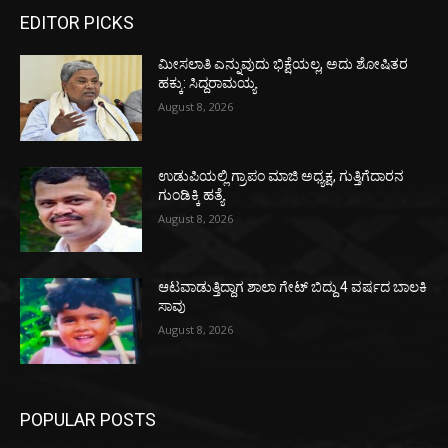
EDITOR PICKS
ಮೀಸಲಾತಿ ಎನ್ನುವುದು ಭಿಕ್ಷೆಯಲ್ಲ, ಅದು ಶೋಷಿತರ
ಹಕ್ಕು: ಸಿದ್ದರಾಮಯ್ಯ
August 8, 2026
ಉಡುಪಿಯಲ್ಲಿ ಗ್ರಾಪಂ ಮಾಜಿ ಅಧ್ಯಕ್ಷ, ಗುತ್ತಿಗೆದಾರನ
ಗುಂಡಿಕ್ಕಿ ಹತ್ಯೆ
August 8, 2026
ಆಟವಾಡುತ್ತಿದ್ದಾಗ ಶಾಲಾ ಗೇಟ್‌ ಬಿದ್ದು 4 ವರ್ಷದ ಬಾಲಕಿ
ಸಾವು
August 8, 2026
POPULAR POSTS