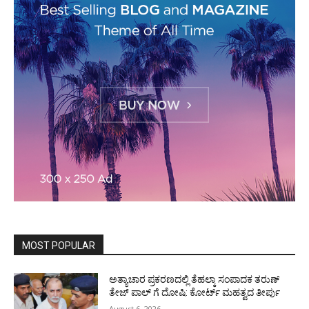
MOST POPULAR
ಅತ್ಯಾಚಾರ ಪ್ರಕರಣದಲ್ಲಿ ತೆಹಲ್ಕಾ ಸಂಪಾದಕ ತರುಣ್‌
ತೇಜ್‌ ಪಾಲ್‌ ಗೆ ದೋಷಿ: ಕೋರ್ಟ್‌ ಮಹತ್ವದ ತೀರ್ಪು
August 6, 2026