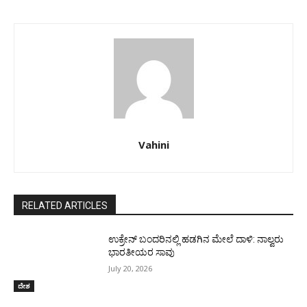
Vahini
RELATED ARTICLES
ಉಕ್ರೇನ್‌ ಬಂದರಿನಲ್ಲಿ ಹಡಗಿನ ಮೇಲೆ ದಾಳಿ: ನಾಲ್ವರು
ಭಾರತೀಯರ ಸಾವು
July 20, 2026
ದೇಶ