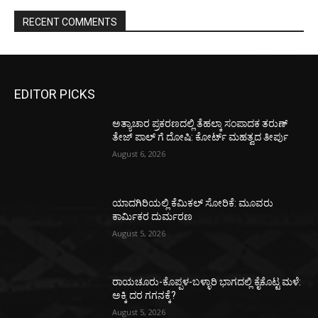
RECENT COMMENTS
EDITOR PICKS
ಅತ್ಯಾಚಾರ ಪ್ರಕರಣದಲ್ಲಿ ತೆಹಲ್ಕಾ ಸಂಪಾದಕ ತರುಣ್‌
ತೇಜ್‌ ಪಾಲ್‌ ಗೆ ದೋಷಿ: ಕೋರ್ಟ್‌ ಮಹತ್ವದ ತೀರ್ಪು
August 6, 2026
ಯಾದಗಿರಿಯಲ್ಲಿ ಕೆಮಿಕಲ್ ಸೋರಿಕೆ: ಮೂವರು
ಕಾರ್ಮಿಕರ ದುರ್ಮರಣ
August 5, 2026
ರಾಯಚೂರು-ಕೊಪ್ಪಳ-ಬಳ್ಳಾರಿ ಭಾಗದಲ್ಲಿ ಕೈಕೊಟ್ಟ ಮಳೆ:
ಅಕ್ಕಿ ದರ ಗಗನಕ್ಕೆ?
August 5, 2026