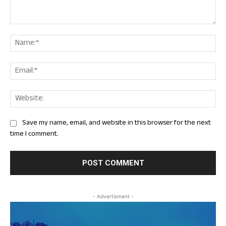
Comment:
Nam
Ema
Web
Save my name, email, and website in this browser for the next
time I comment.
- Advertisment -