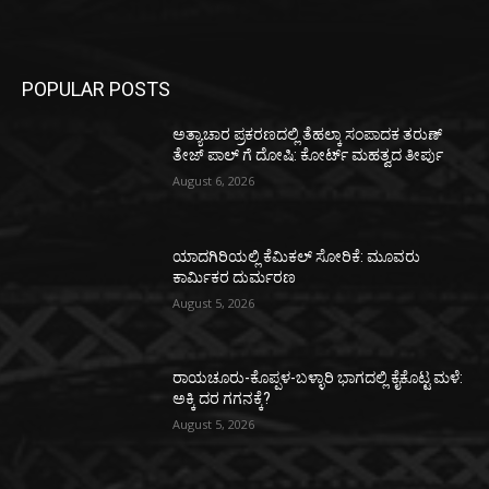
POPULAR POSTS
ಅತ್ಯಾಚಾರ ಪ್ರಕರಣದಲ್ಲಿ ತೆಹಲ್ಕಾ ಸಂಪಾದಕ ತರುಣ್‌
ತೇಜ್‌ ಪಾಲ್‌ ಗೆ ದೋಷಿ: ಕೋರ್ಟ್‌ ಮಹತ್ವದ ತೀರ್ಪು
August 6, 2026
ಯಾದಗಿರಿಯಲ್ಲಿ ಕೆಮಿಕಲ್ ಸೋರಿಕೆ: ಮೂವರು
ಕಾರ್ಮಿಕರ ದುರ್ಮರಣ
August 5, 2026
ರಾಯಚೂರು-ಕೊಪ್ಪಳ-ಬಳ್ಳಾರಿ ಭಾಗದಲ್ಲಿ ಕೈಕೊಟ್ಟ ಮಳೆ:
ಅಕ್ಕಿ ದರ ಗಗನಕ್ಕೆ?
August 5, 2026