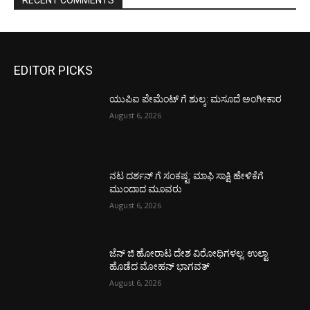
EDITOR PICKS
ಯುಪಿಐ ಪೇಮೆಂಟ್ ಗೆ ಶುಲ್ಕ: ಮಸೂದೆ ಅಂಗೀಕಾರ
August 6, 2026
ನಟ ದರ್ಶನ್ ಗೆ ಸಂಕಷ್ಟ: ಮಾಫಿ ಸಾಕ್ಷಿ ಹೇಳಿಕೆಗೆ
ಮುಂದಾದ ಮೂವರು
August 6, 2026
ಜೆನ್ ಜಿ ಹೋರಾಟ ದೇಶ ವಿರೋಧಿಗಳಲ್ಲ: ಉಲ್ಟಾ
ಹೊಡೆದ ಮೋಹನ್ ಭಾಗವತ್
August 6, 2026