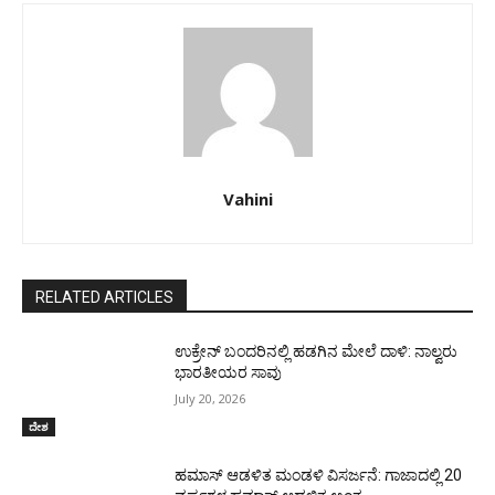
Vahini
RELATED ARTICLES
ಉಕ್ರೇನ್‌ ಬಂದರಿನಲ್ಲಿ ಹಡಗಿನ ಮೇಲೆ ದಾಳಿ: ನಾಲ್ವರು
ಭಾರತೀಯರ ಸಾವು
July 20, 2026
ದೇಶ
ಹಮಾಸ್ ಆಡಳಿತ ಮಂಡಳಿ ವಿಸರ್ಜನೆ: ಗಾಜಾದಲ್ಲಿ 20