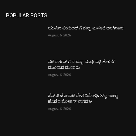
POPULAR POSTS
ಯುಪಿಐ ಪೇಮೆಂಟ್ ಗೆ ಶುಲ್ಕ: ಮಸೂದೆ ಅಂಗೀಕಾರ
August 6, 2026
ನಟ ದರ್ಶನ್ ಗೆ ಸಂಕಷ್ಟ: ಮಾಫಿ ಸಾಕ್ಷಿ ಹೇಳಿಕೆಗೆ
ಮುಂದಾದ ಮೂವರು
August 6, 2026
ಜೆನ್ ಜಿ ಹೋರಾಟ ದೇಶ ವಿರೋಧಿಗಳಲ್ಲ: ಉಲ್ಟಾ
ಹೊಡೆದ ಮೋಹನ್ ಭಾಗವತ್
August 6, 2026