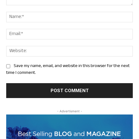
Comment:
Nam
Ema
Web
Save my name, email, and website in this browser for the next
time I comment.
- Advertisment -