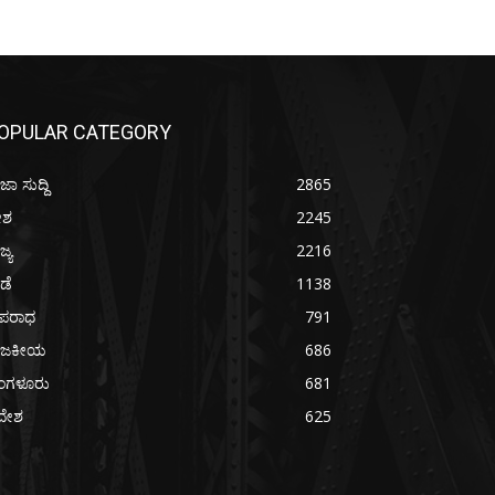
OPULAR CATEGORY
ಜಾ ಸುದ್ದಿ
2865
ೇಶ
2245
ಜ್ಯ
2216
ೀಡೆ
1138
ಪರಾಧ
791
ಾಜಕೀಯ
686
ೆಂಗಳೂರು
681
ದೇಶ
625