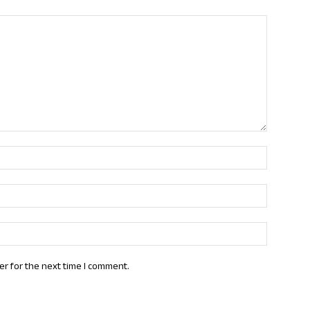
Name:*
Email:*
Website:
er for the next time I comment.