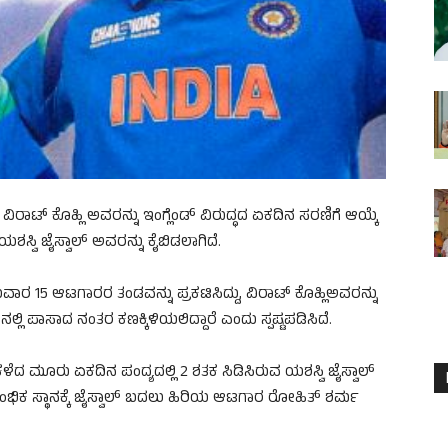
್ ಕೊಹ್ಲಿ ಅವರನ್ನು ಇಂಗ್ಲೆಂಡ್ ವಿರುದ್ಧದ ಏಕದಿನ ಸರಣಿಗೆ ಆಯ್ಕೆ
ಶಸ್ವಿ ಜೈಸ್ವಾಲ್ ಅವರನ್ನು ಕೈಬಿಡಲಾಗಿದೆ.
ುವಾರ 15 ಆಟಗಾರರ ತಂಡವನ್ನು ಪ್ರಕಟಿಸಿದ್ದು, ವಿರಾಟ್ ಕೊಹ್ಲಿಅವರನ್ನು
ಟ್ ನಲ್ಲಿ ಪಾಸಾದ ನಂತರ ಕಣಕ್ಕಿಳಿಯಲಿದ್ದಾರೆ ಎಂದು ಸ್ಪಷ್ಟಪಡಿಸಿದೆ.
 ಕಳೆದ ಮೂರು ಏಕದಿನ ಪಂದ್ಯದಲ್ಲಿ 2 ಶತಕ ಸಿಡಿಸಿರುವ ಯಶಸ್ವಿ ಜೈಸ್ವಾಲ್
ಆರಂಭಿಕ ಸ್ಥಾನಕ್ಕೆ ಜೈಸ್ವಾಲ್ ಬದಲು ಹಿರಿಯ ಆಟಗಾರ ರೋಹಿತ್ ಶರ್ಮ