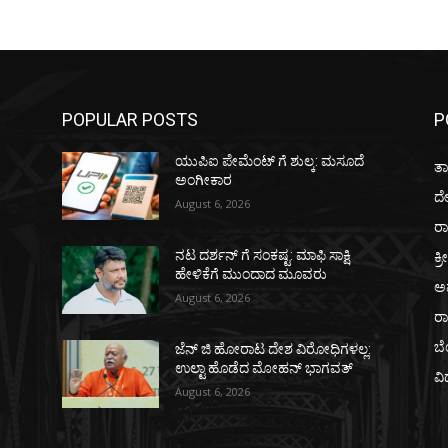
POPULAR POSTS
P
ಯುಪಿಐ ಪೇಮೆಂಟ್ ಗೆ ಶುಲ್ಕ: ಮಸೂದೆ
ತಾ
ಅಂಗೀಕಾರ
ದ
August 6, 2026
ರಾ
ಕ್ರ
ನಟ ದರ್ಶನ್ ಗೆ ಸಂಕಷ್ಟ: ಮಾಫಿ ಸಾಕ್ಷಿ
ಹೇಳಿಕೆಗೆ ಮುಂದಾದ ಮೂವರು
ಅ
August 6, 2026
ರ
ಬ
ಜೆನ್ ಜಿ ಹೋರಾಟ ದೇಶ ವಿರೋಧಿಗಳಲ್ಲ:
ಉಲ್ಟಾ ಹೊಡೆದ ಮೋಹನ್ ಭಾಗವತ್
ವಿ
August 6, 2026