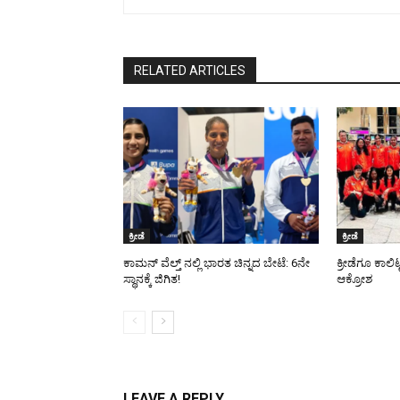
RELATED ARTICLES
ಕ್ರೀಡೆ
ಕ್ರೀಡೆ
ಕಾಮನ್ ವೆಲ್ತ್ ನಲ್ಲಿ ಭಾರತ ಚಿನ್ನದ ಬೇಟೆ: 6ನೇ
ಕ್ರೀಡೆಗೂ ಕಾಲಿ
ಸ್ಥಾನಕ್ಕೆ ಜಿಗಿತ!
ಆಕ್ರೋಶ
LEAVE A REPLY