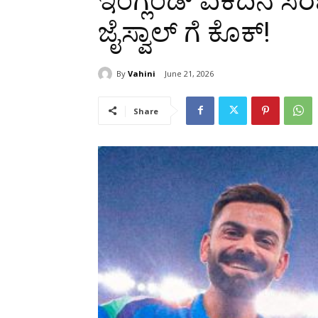
ಇಂಗ್ಲೆಂಡ್ ಏಕದಿನ ಸರಣ
ಜೈಸ್ವಾಲ್ ಗೆ ಕೊಕ್!
By
Vahini
June 21, 2026
Share