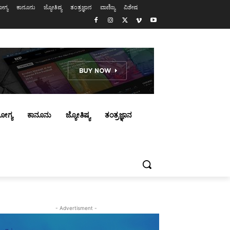
ಗ್ಯ
ಕಾನೂನು
ಜ್ಯೋತಿಷ್ಯ
ತಂತ್ರಜ್ಞಾನ
ವಾಣಿಜ್ಯ
ವಿಶೇಷ
ೋಗ್ಯ
ಕಾನೂನು
ಜ್ಯೋತಿಷ್ಯ
ತಂತ್ರಜ್ಞಾನ
- Advertisment -