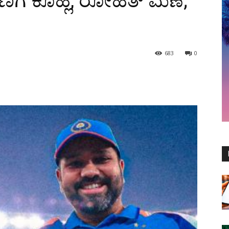
ಿಗೆ ಕೊಹ್ಲಿ, ರೋಹಿತ್ ಮಣೆ;
683
0