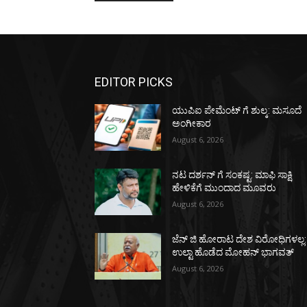
EDITOR PICKS
ಯುಪಿಐ ಪೇಮೆಂಟ್ ಗೆ ಶುಲ್ಕ: ಮಸೂದೆ
ಅಂಗೀಕಾರ
August 6, 2026
ನಟ ದರ್ಶನ್ ಗೆ ಸಂಕಷ್ಟ: ಮಾಫಿ ಸಾಕ್ಷಿ
ಹೇಳಿಕೆಗೆ ಮುಂದಾದ ಮೂವರು
August 6, 2026
ಜೆನ್ ಜಿ ಹೋರಾಟ ದೇಶ ವಿರೋಧಿಗಳಲ್ಲ:
ಉಲ್ಟಾ ಹೊಡೆದ ಮೋಹನ್ ಭಾಗವತ್
August 6, 2026