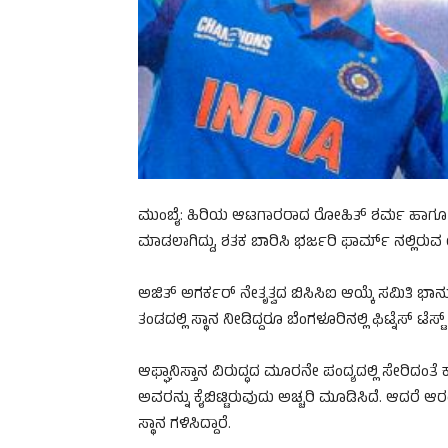
ಮುಂಬೈ: ಹಿರಿಯ ಆಟಗಾರರಾದ ರೋಹಿತ್ ಶರ್ಮ ಹಾಗೂ ವಿರಾಟ
ಮಾಡಲಾಗಿದ್ದು, ಶತಕ ಬಾರಿಸಿ ಭರ್ಜರಿ ಫಾರ್ಮ್ ನಲ್ಲಿರುವ ಯ
ಅಜಿತ್ ಅಗರ್ಕರ್ ನೇತೃತ್ವದ ಬಿಸಿಸಿಐ ಆಯ್ಕೆ ಸಮಿತಿ ಭಾನ
ತಂಡದಲ್ಲಿ ಸ್ಥಾನ ನೀಡಿದ್ದರೂ ಬೆಂಗಳೂರಿನಲ್ಲಿ ಫಿಟ್ನೆಸ್ ಟೆಸ್
ಆಫ್ಘಾನಿಸ್ತಾನ ವಿರುದ್ಧದ ಮೂರನೇ ಪಂದ್ಯದಲ್ಲಿ ಸೇರಿದಂತೆ
ಅವರನ್ನು ಕೈಬಿಟ್ಟಿರುವುದು ಅಚ್ಚರಿ ಮೂಡಿಸಿದೆ. ಆದರೆ 
ಸ್ಥಾನ ಗಳಿಸಿದ್ದಾರೆ.