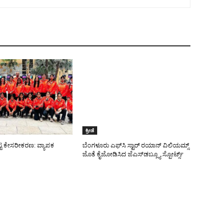
ಕ್ರೀಡೆ
ಟ್ಟ ಕೇಸರೀಕರಣ: ವ್ಯಾಪಕ
ಬೆಂಗಳೂರು ಎಫ್‌ಸಿ ಸ್ಟಾರ್ ರಯಾನ್ ವಿಲಿಯಮ್ಸ್
ಜೊತೆ ಕೈಜೋಡಿಸಿದ ಜೆಎಸ್‌ಡಬ್ಲ್ಯೂ ಸ್ಪೋರ್ಟ್ಸ್