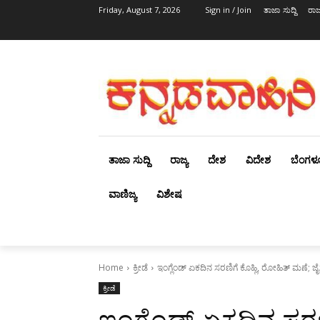
Friday, August 7, 2026
Sign in / Join
ತಾಜಾ ಸುದ್ದಿ
ರಾಜ್
ತಾಜಾ ಸುದ್ದಿ
ರಾಜ್ಯ
ದೇಶ
ವಿದೇಶ
ಬೆಂಗಳ
ವಾಣಿಜ್ಯ
ವಿಶೇಷ
Home
ಕ್ರೀಡೆ
ಇಂಗ್ಲೆಂಡ್ ಏಕದಿನ ಸರಣಿಗೆ ಕೊಹ್ಲಿ, ರೋಹಿತ್ ಮಣೆ; ಜೈಸ
ಕ್ರೀಡೆ