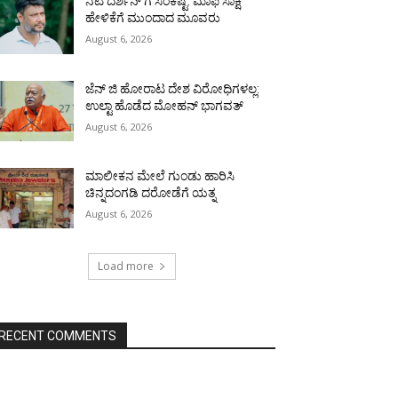
ನಟ ದರ್ಶನ್ ಗೆ ಸಂಕಷ್ಟ: ಮಾಫಿ ಸಾಕ್ಷಿ
ಹೇಳಿಕೆಗೆ ಮುಂದಾದ ಮೂವರು
August 6, 2026
ಜೆನ್ ಜಿ ಹೋರಾಟ ದೇಶ ವಿರೋಧಿಗಳಲ್ಲ:
ಉಲ್ಟಾ ಹೊಡೆದ ಮೋಹನ್ ಭಾಗವತ್
August 6, 2026
ಮಾಲೀಕನ ಮೇಲೆ ಗುಂಡು ಹಾರಿಸಿ
ಚಿನ್ನದಂಗಡಿ ದರೋಡೆಗೆ ಯತ್ನ
August 6, 2026
Load more
RECENT COMMENTS