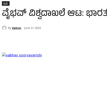
ಕ್ರೀಡೆ
ವೈಭವ್ ವಿಶ್ವದಾಖಲೆ ಆಟ: ಭಾ
By
Vahini
June 21, 2026
Share