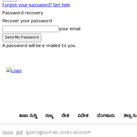
Forgot your password? Get help
Password recovery
Recover your password
your email
A password will be e-mailed to you.
Thursday, August 6, 2026
Sign in / Join
ತಾಜಾ ಸುದ್ದಿ
ರಾಜ್ಯ
ದೇಶ
ವಿದ
ತಾಜಾ ಸುದ್ದಿ
ರಾಜ್ಯ
ದೇಶ
ವಿದೇಶ
ಬೆಂಗಳೂರು
ಜಿಲ್ಲಾ ಸುದ
Home
ಕ್ರೀಡೆ
ವೈಭವ್ ವಿಶ್ವದಾಖಲೆ ಆಟ: ಭಾರತ ಎ ಚಾಂಪಿಯನ್