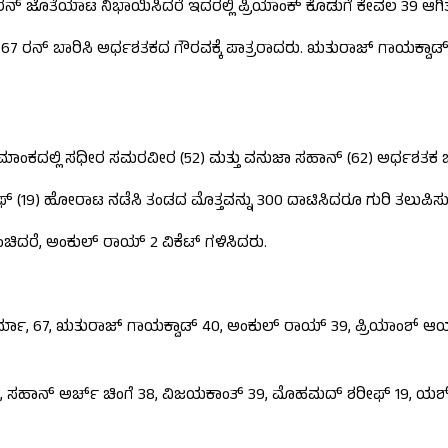
ರನ್ ಜೊತೆಯಾಟ ನಿಭಾಯಿಸಿದರೆ ಇದರಲ್ಲಿ ಪ್ರಿಯಾಂಕ್ ಕೊಡುಗೆ ಕೇವಲ 39 ಆಗಿತ್ತ
ಡ 67 ರನ್ ಬಾರಿಸಿ ಅರ್ಧಶತಕದ ಗೌರವಕ್ಕೆ ಪಾತ್ರರಾದರು. ಋತುರಾಜ್ ಗಾಯಕ್ವಾಡ್
ಮ ಕ್ರಮಾಂಕದಲ್ಲಿ ಸಧೀರ ಸಮರವೀರ (52) ಮತ್ತು ವನುಜಾ ಸಹಾನ್ (62) ಅರ್ಧಶತಕ 
(19) ಹೋರಾಟ ನಡೆಸಿ ತಂಡದ ಮೊತ್ತವನ್ನು 300 ದಾಟಿಸಿದರೂ ಗುರಿ ತಲುಪಿಸುವ
ಚಿದರೆ, ಅಂಕುಲ್ ರಾಯ್ 2 ವಿಕೆಟ್ ಗಳಿಸಿದರು.
ರ್ಮಾ, 67, ಋತುರಾಜ್ ಗಾಯಕ್ವಾಡ್ 40, ಅಂಕುಲ್ ರಾಯ್ 39, ಪ್ರಿಯಾಂಶ್ ಆರ್
2, ಸಹಾನ್ ಅರ್ಚ್ ಚಿಂಗೆ 38, ವಿಜಯಕಾಂತ್ 39, ಮೊಹಮದ್ ಶರೀಫ್ 19, ಯಶ್