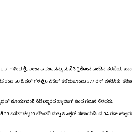
್ ಗಳಿಂದ ಶ್ರೀಲಂಕಾ ಎ ತಂಡವನ್ನು ಮಣಿಸಿ ತ್ರಿಕೋನ ಏಕದಿನ ಸರಣಿಯ ಚಾಂ
ಂಡ 50 ಓವರ್ ಗಳಲ್ಲಿ 6 ವಿಕೆಟ್ ಕಳೆದುಕೊಂಡು 377 ರನ್ ಪೇರಿಸಿತು. ಕಠಿಣ ಗುರ
 ವೈಭವ್ ಸೂರ್ಯವಂಶಿ ಸಿಡಿಲಬ್ಬರದ ಬ್ಯಾಟಿಂಗ್ ನಿಂದ ಗಮನ ಸೆಳೆದರು.
29 ಎಸೆತಗಳಲ್ಲಿ 10 ಬೌಂಡರಿ ಮತ್ತು 8 ಸಿಕ್ಸರ್ ಸಹಾಯದಿಂದ 94 ರನ್ ಚಚ್ಚಿದರು