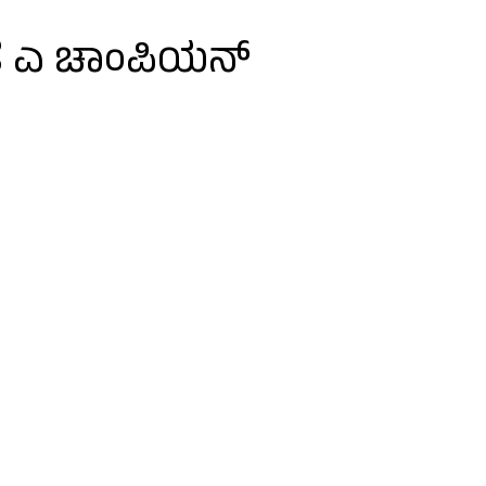
ರತ ಎ ಚಾಂಪಿಯನ್