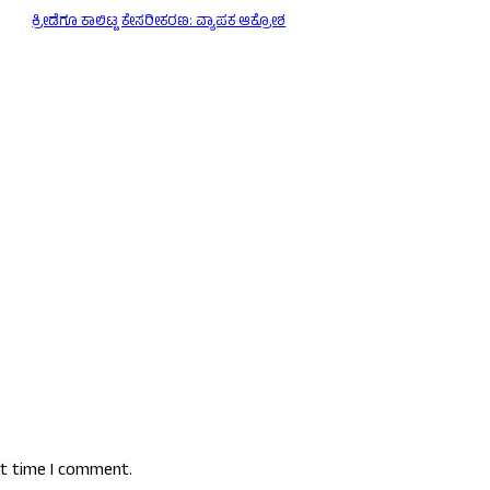
ಕ್ರೀಡೆಗೂ ಕಾಲಿಟ್ಟ ಕೇಸರೀಕರಣ: ವ್ಯಾಪಕ ಆಕ್ರೋಶ
xt time I comment.