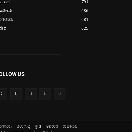
ಪರಾಧ
791
ಾಜಕೀಯ
686
ೆಂಗಳೂರು
681
ದೇಶ
625
OLLOW US
ೆಂಗಳೂರು
ಜಿಲ್ಲಾ ಸುದ್ದಿ
ಕ್ರೀಡೆ
ಅಪರಾಧ
ರಾಜಕೀಯ