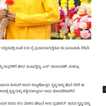
ಕನ್ನಡದಲ್ಲಿ ಸಂಜೆ 6:30 ಕ್ಕೆ ಪ್ರಸಾರವಾಗುತ್ತಿರುವ ಈ ಧಾರಾವಾಹಿ ಕಡಿಮೆ
ು ಪಾತ್ರಗಳಿಗೆ ಜೀವ ತುಂಬುತ್ತಿದ್ದು, ಎಸ್. ನಾರಾಯಣ್, ಸುಚಿತ್ರಾ
 ಹಾಗೂ ವಿನಯ್ ಅವರ ಕಲ್ಯಾಣೋತ್ಸವ. ಕೃಷ್ಣ ರುಕ್ಕು ಜೊತೆ ಸೇರಿ ಈ
ಲಿ ಕೃಷ್ಣ ರುಕ್ಕು ಹತ್ತಿರವಾಗ್ತಾರಾ? ಕಾದು ನೋಡಬೇಕಾಗಿದೆ.
ಂದನ ವಿನದ ನಗು ಮೊಗದ ಚೆಲುವೆ ಅನು ಪ್ರಭಾಕರ್. ಇವರು ಕೃಷ್ಣ ರುಕ್ಕು