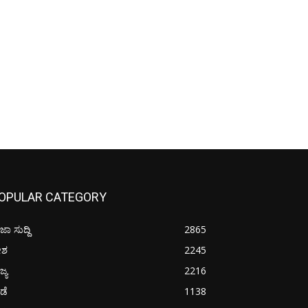
OPULAR CATEGORY
ಜಾ ಸುದ್ದಿ
2865
ೇಶ
2245
ಜ್ಯ
2216
ೀಡೆ
1138