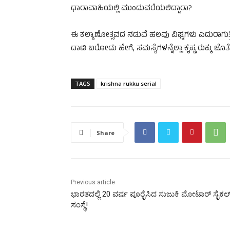
ಧಾರಾವಾಹಿಯಲ್ಲಿ ಮುಂದುವರೆಯಲಿದ್ದಾರಾ?
ಈ ಕಲ್ಯಾಣೋತ್ಸವದ ನಡುವೆ ಹಲವು ವಿಘ್ನಗಳು ಎದುರಾಗುತ್ತಿ
ದಾಟಿ ಬರೋದು ಹೇಗೆ, ಸಮಸ್ಯೆಗಳನ್ನೆಲ್ಲಾ ಕೃಷ್ಣ ರುಕ್ಕು
TAGS
krishna rukku serial
Share
Previous article
ಭಾರತದಲ್ಲಿ 20 ವರ್ಷ ಪೂರೈಸಿದ ಸುಜುಕಿ ಮೋಟಾರ್ ಸೈಕಲ
ಸಂಸ್ಥೆ!