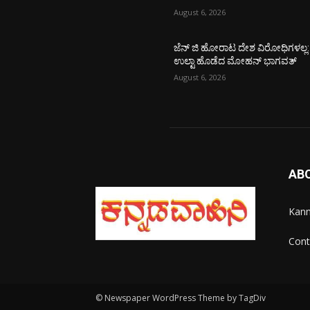
August 6, 2026
ಜೆನ್ ಜಿ ಹೋರಾಟ ದೇಶ ವಿರೋಧಿಗಳಲ್ಲ:
ಉಲ್ಟಾ ಹೊಡೆದ ಮೋಹನ್ ಭಾಗವತ್
August 6, 2026
AB
Kann
Cont
© Newspaper WordPress Theme by TagDiv