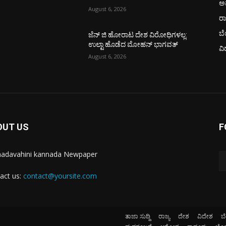
ಅ
August 6, 2026
ರ
ಬ
ಜೆನ್ ಜಿ ಹೋರಾಟ ದೇಶ ವಿರೋಧಿಗಳಲ್ಲ:
ಉಲ್ಟಾ ಹೊಡೆದ ಮೋಹನ್ ಭಾಗವತ್
ವಿ
August 6, 2026
OUT US
F
adavahini kannada Newpaper
act us:
contact@yoursite.com
ತಾಜಾ ಸುದ್ದಿ
ರಾಜ್ಯ
ದೇಶ
ವಿದೇಶ
ಬ