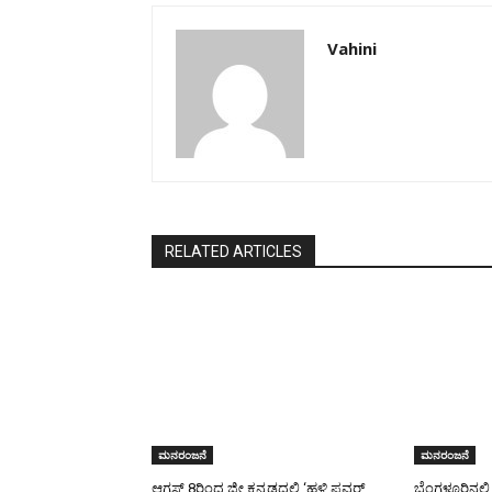
Vahini
RELATED ARTICLES
ಮನರಂಜನೆ
ಮನರಂಜನೆ
ಆಗಸ್ಟ್ 8ರಿಂದ ಜೀ ಕನ್ನಡದಲ್ಲಿ ‘ಹಳ್ಳಿ ಪವರ್
ಬೆಂಗಳೂರಿನಲ್ಲಿ