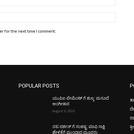
Website:
er for the next time I comment.
POPULAR POSTS
P
ಯುಪಿಐ ಪೇಮೆಂಟ್ ಗೆ ಶುಲ್ಕ: ಮಸೂದೆ
ತಾ
ಅಂಗೀಕಾರ
ದ
August 6, 2026
ರಾ
ಕ್ರ
ನಟ ದರ್ಶನ್ ಗೆ ಸಂಕಷ್ಟ: ಮಾಫಿ ಸಾಕ್ಷಿ
ಹೇಳಿಕೆಗೆ ಮುಂದಾದ ಮೂವರು