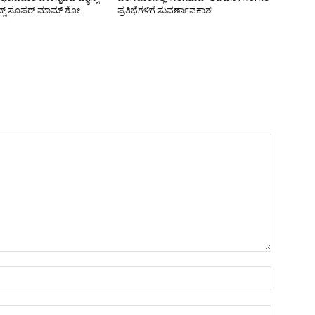
ಾನ್ಸ್ ಸೂಪರ್ ಮಾಮ್ ಶೋ
ಪ್ರತಿಭೆಗಳಿಗೆ ಸುವರ್ಣಾವಕಾಶ!
Name:*
Email:*