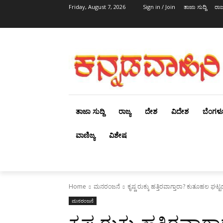
Friday, August 7, 2026
Sign in / Join
ತಾಜಾ ಸುದ್ದಿ
ರಾಜ್
ತಾಜಾ ಸುದ್ದಿ
ರಾಜ್ಯ
ದೇಶ
ವಿದೇಶ
ಬೆಂಗಳ
ವಾಣಿಜ್ಯ
ವಿಶೇಷ
Home
ಮನರಂಜನೆ
ಕೃಷ್ಣ ರುಕ್ಕು ಹತ್ತಿರವಾಗ್ತಾರಾ? ಕುತೂಹಲ ಘಟ್ಟ
ಮನರಂಜನೆ