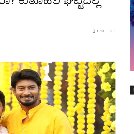
ಗ್ತಾರಾ? ಕುತೂಹಲ ಘಟ್ಟದಲ್ಲಿ
1618
0