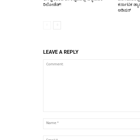
ರಿಲೋಡೆಡ್!
ಕರ್ನಾಟಕ ಡ್ಯ
ಆಡಿಷನ್
LEAVE A REPLY
Comment: