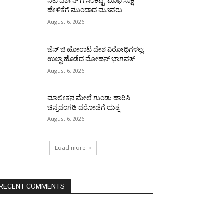
ನಟ ದರ್ಶನ್ ಗೆ ಸಂಕಷ್ಟ: ಮಾಫಿ ಸಾಕ್ಷಿ
ಹೇಳಿಕೆಗೆ ಮುಂದಾದ ಮೂವರು
August 6, 2026
ಜೆನ್ ಜಿ ಹೋರಾಟ ದೇಶ ವಿರೋಧಿಗಳಲ್ಲ:
ಉಲ್ಟಾ ಹೊಡೆದ ಮೋಹನ್ ಭಾಗವತ್
August 6, 2026
ಮಾಲೀಕನ ಮೇಲೆ ಗುಂಡು ಹಾರಿಸಿ
ಚಿನ್ನದಂಗಡಿ ದರೋಡೆಗೆ ಯತ್ನ
August 6, 2026
Load more
RECENT COMMENTS