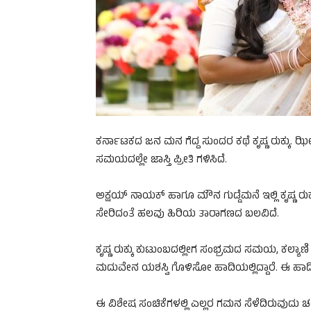
ಕರ್ನಾಟಕದ ಜನ ಮನ ಗೆದ್ದ ಸುಂದರ ಕಥೆ ಕೃಷ್ಣ ರುಕ್ಕು. ಝೀ 
ಸಮಯದಲ್ಲೇ ಜಾಸ್ತಿ ಪ್ರೀತಿ ಗಳಿಸಿದೆ.
ಅಕ್ಷಯ್ ನಾಯಕ್ ಹಾಗೂ ಮೌನ ಗುಡ್ಡೆಮನೆ ಇಲ್ಲಿ ಕೃಷ್ಣ ರುಕ್ಕ
ಸೇರಿದಂತೆ ಹಲವು ಹಿರಿಯ ತಾರಾಗಣದ ಬಲವಿದೆ.
ಕೃಷ್ಣ ರುಕ್ಕು ಕುಟುಂಬದಲ್ಲೀಗ ಸಂಭ್ರಮದ ಸಮಯ, ಕಲ್ಯಾಣಿ
ಮದುವೇನ ಯಶಸ್ವಿ ಗೊಳಿಸೋ ಹಾದಿಯಲ್ಲಿದ್ದಾರೆ. ಈ ಹಾದಿಯಲ್
ಈ ವಿಶೇಷ ಸಂಚಿಕೆಗಳಲ್ಲಿ ಎಲ್ಲರ ಗಮನ ಸೆಳೆದಿರುವುದು ಚ