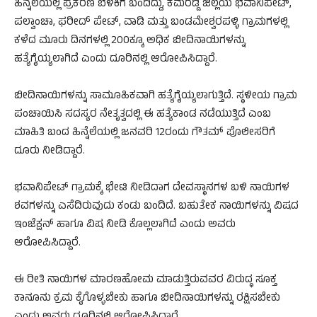
ಹಿನ್ನೆಲೆಯಲ್ಲಿ ಪ್ರಕರಣ ಬೆಳಕಿಗೆ ಬಂದಿದ್ದು, ಕಮರೆಡ್ಡಿ ಜಿಲ್ಲೆಯ ಭವಾನಿಪೇಟ್‌,
ಪಲ್ವಾಂಚಾ, ಫರೀದ್‌ ಪೇಟ್‌, ವಾಡಿ ಮತ್ತು ಬಂಡಮೇಶ್ವರಪಳ್ಳಿ ಗ್ರಾಮಗಳಲ್ಲಿ
ಕಳೆದ ಮೂರು ದಿನಗಳಲ್ಲಿ 200ಕ್ಕೂ ಅಧಿಕ ಬೀದಿನಾಯಿಗಳನ್ನು
ಹತ್ಯೆಗೈಯ್ಯಲಾಗಿದೆ ಎಂದು ದೂರಿನಲ್ಲಿ ಆರೋಪಿಸಿದ್ದಾರೆ.
ಬೀದಿನಾಯಿಗಳನ್ನು ಸಾಮೂಹಿಕವಾಗಿ ಹತ್ಯೆಗೈಯ್ಯಲಾಗುತ್ತಿದೆ. ಸ್ಥಳೀಯ ಗ್ರಾಮ
ಪಂಚಾಯಿಸಿ ಸದಸ್ಯರ ನೇತೃತ್ವದಲ್ಲಿ ಈ ಹತ್ಯೆಕಾಂಡ ನಡೆಯುತ್ತಿದೆ ಎಂಬ
ಮಾಹಿತಿ ಬಂದ ಹಿನ್ನೆಲೆಯಲ್ಲಿ ಜನವರಿ 12ರಂದು ಗೌತಮ್‌ ಪೊಲೀಸರಿಗೆ
ದೂರು ನೀಡಿದ್ದಾರೆ.
ಭವಾನಿಪೇಟ್‌ ಗ್ರಾಮಕ್ಕೆ ಭೇಟಿ ನೀಡಿದಾಗ ದೇವಸ್ಥಾನಗಳ ಬಳಿ ನಾಯಿಗಳ
ಶವಗಳನ್ನು ಎಸೆದಿರುವುದು ಕಂಡು ಬಂದಿದೆ. ಬಹುತೇಕ ನಾಯಿಗಳನ್ನು ವಿಷದ
ಇಂಜೆಕ್ಷನ್‌ ಹಾಗೂ ವಿಷ ನೀಡಿ ಕೊಲ್ಲಲಾಗಿದೆ ಎಂದು ಅವರು
ಆರೋಪಿಸಿದ್ದಾರೆ.
ಈ ರೀತಿ ನಾಯಿಗಳ ಮಾರಣಹೋಮ ಮಾಡುತ್ತಿರುವವರ ವಿರುದ್ಧ ಸೂಕ್ತ
ಕಾನೂನು ಕ್ರಮ ಕೈಗೊಳ್ಳಬೇಕು ಹಾಗೂ ಬೀದಿನಾಯಿಗಳನ್ನು ರಕ್ಷಿಸಬೇಕು