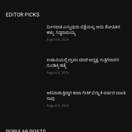
EDITOR PICKS
ಮೀಸಲಾತಿ ಎನ್ನುವುದು ಭಿಕ್ಷೆಯಲ್ಲ, ಅದು ಶೋಷಿತರ
ಹಕ್ಕು: ಸಿದ್ದರಾಮಯ್ಯ
August 8, 2026
ಉಡುಪಿಯಲ್ಲಿ ಗ್ರಾಪಂ ಮಾಜಿ ಅಧ್ಯಕ್ಷ, ಗುತ್ತಿಗೆದಾರನ
ಗುಂಡಿಕ್ಕಿ ಹತ್ಯೆ
August 8, 2026
ಆಟವಾಡುತ್ತಿದ್ದಾಗ ಶಾಲಾ ಗೇಟ್‌ ಬಿದ್ದು 4 ವರ್ಷದ ಬಾಲಕಿ
ಸಾವು
August 8, 2026
POPULAR POSTS