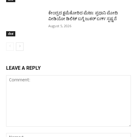
ಕೇಂದ್ರದ ಕ್ಷಮೆಕೋರಿದ ಮೆಟಾ: ಪ್ರಧಾನಿ ಮೋದಿ
ವೀಡಿಯೋ ಡಿಲಿಟ್ ಬಗ್ಗೆ ಜುಕರ್ ಬರ್ಗ್ ಸ್ಪಷ್ಟನೆ
August 5, 2026
ದೇಶ
LEAVE A REPLY
Comment:
Nam