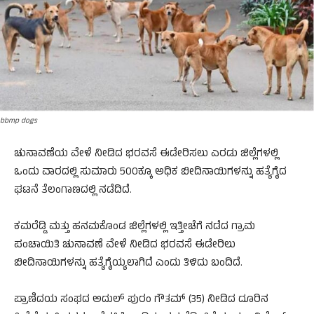
bbmp dogs
ಚುನಾವಣೆಯ ವೇಳೆ ನೀಡಿದ ಭರವಸೆ ಈಡೇರಿಸಲು ಎರಡು ಜಿಲ್ಲೆಗಳಲ್ಲಿ
ಒಂದು ವಾರದಲ್ಲಿ ಸುಮಾರು 500ಕ್ಕೂ ಅಧಿಕ ಬೀದಿನಾಯಿಗಳನ್ನು ಹತ್ಯೆಗೈದ
ಘಟನೆ ತೆಲಂಗಾಣದಲ್ಲಿ ನಡೆದಿದೆ.
ಕಮರೆಡ್ಡಿ ಮತ್ತು ಹನಮಕೊಂಡ ಜಿಲ್ಲೆಗಳಲ್ಲಿ ಇತ್ತೀಚೆಗೆ ನಡೆದ ಗ್ರಾಮ
ಪಂಚಾಯಿತಿ ಚುನಾವಣೆ ವೇಳೆ ನೀಡಿದ ಭರವಸೆ ಈಡೇರಿಲು
ಬೀದಿನಾಯಿಗಳನ್ನು ಹತ್ಯೆಗೈಯ್ಯಲಾಗಿದೆ ಎಂದು ತಿಳಿದು ಬಂದಿದೆ.
ಪ್ರಾಣಿದಯ ಸಂಘದ ಅದುಲ್‌ ಪುರಂ ಗೌತಮ್‌ (35) ನೀಡಿದ ದೂರಿನ