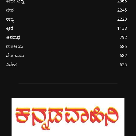
ತಾಜಾ ಸುದ್ದಿ
2865
ದೇಶ
2245
ರಾಜ್ಯ
2220
ಕ್ರೀಡೆ
1138
ಅಪರಾಧ
792
ರಾಜಕೀಯ
686
ಬೆಂಗಳೂರು
682
ವಿದೇಶ
625