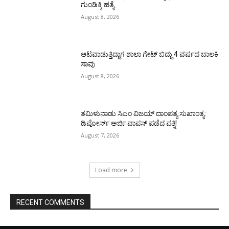
ಗುಂಡಿಕ್ಕಿ ಹತ್ಯೆ
August 8, 2026
ಆಟವಾಡುತ್ತಿದ್ದಾಗ ಶಾಲಾ ಗೇಟ್‌ ಬಿದ್ದು 4 ವರ್ಷದ ಬಾಲಕಿ
ಸಾವು
August 8, 2026
ತಮಿಳುನಾಡು ಸಿಎಂ ವಿಜಯ್‌ ದಾಂಪತ್ಯ ಸುಖಾಂತ್ಯ:
ಡಿವೋರ್ಸ್‌ ಅರ್ಜಿ ವಾಪಸ್‌ ಪಡೆದ ಪತ್ನಿ!
August 7, 2026
Load more
RECENT COMMENTS