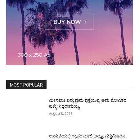
MOST POPULAR
ಮೀಸಲಾತಿ ಎನ್ನುವುದು ಭಿಕ್ಷೆಯಲ್ಲ, ಅದು ಶೋಷಿತರ
ಹಕ್ಕು: ಸಿದ್ದರಾಮಯ್ಯ
August 8, 2026
ಉಡುಪಿಯಲ್ಲಿ ಗ್ರಾಪಂ ಮಾಜಿ ಅಧ್ಯಕ್ಷ, ಗುತ್ತಿಗೆದಾರನ