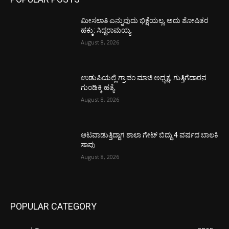
ಮೀಸಲಾತಿ ಎನ್ನುವುದು ಭಿಕ್ಷೆಯಲ್ಲ, ಅದು ಶೋಷಿತರ
ಹಕ್ಕು: ಸಿದ್ದರಾಮಯ್ಯ
August 8, 2026
ಉಡುಪಿಯಲ್ಲಿ ಗ್ರಾಪಂ ಮಾಜಿ ಅಧ್ಯಕ್ಷ, ಗುತ್ತಿಗೆದಾರನ
ಗುಂಡಿಕ್ಕಿ ಹತ್ಯೆ
August 8, 2026
ಆಟವಾಡುತ್ತಿದ್ದಾಗ ಶಾಲಾ ಗೇಟ್‌ ಬಿದ್ದು 4 ವರ್ಷದ ಬಾಲಕಿ
ಸಾವು
August 8, 2026
POPULAR CATEGORY