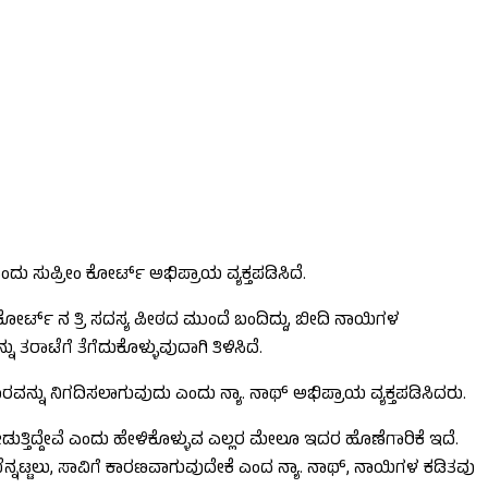
ು ಸುಪ್ರೀಂ ಕೋರ್ಟ್​ ಅಭಿಪ್ರಾಯ ವ್ಯಕ್ತಪಡಿಸಿದೆ.
ೋರ್ಟ್ ನ ತ್ರಿ ಸದಸ್ಯ ಪೀಠದ ಮುಂದೆ ಬಂದಿದ್ದು, ಬೀದಿ ನಾಯಿಗಳ
ರಾಟೆಗೆ ತೆಗೆದುಕೊಳ್ಳುವುದಾಗಿ ತಿಳಿಸಿದೆ.
ನು ನಿಗದಿಸಲಾಗುವುದು ಎಂದು ನ್ಯಾ. ನಾಥ್​ ಅಭಿಪ್ರಾಯ ವ್ಯಕ್ತಪಡಿಸಿದರು.
್ತಿದ್ದೇವೆ ಎಂದು ಹೇಳಿಕೊಳ್ಳುವ ಎಲ್ಲರ ಮೇಲೂ ಇದರ ಹೊಣೆಗಾರಿಕೆ ಇದೆ.
ಬೆನ್ನಟ್ಟಲು, ಸಾವಿಗೆ ಕಾರಣವಾಗುವುದೇಕೆ ಎಂದ ನ್ಯಾ. ನಾಥ್​, ನಾಯಿಗಳ ಕಡಿತವು