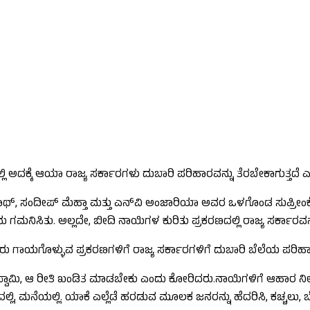
ಅದಕ್ಕೆ ಆಯಾ ರಾಜ್ಯ ಸರ್ಕಾರಗಳು ದುಬಾರಿ ಪರಿಹಾರವನ್ನು ತೆರಬೇಕಾಗುತ್ತದೆ ಎಂದ
ಥ್​, ಸಂದೀಪ್​ ಮೆಹ್ತಾ ಮತ್ತು ಎನ್​ವಿ ಅಂಜಾರಿಯಾ ಅವರ ಒಳಗೊಂಡ ಸುಪ್ರೀಂಕ
ಿಸಿತು. ಅಲ್ಲದೇ, ಬೀದಿ ನಾಯಿಗಳ ಕುರಿತು ಪ್ರಕರಣದಲ್ಲಿ ರಾಜ್ಯ ಸರ್ಕಾರವನ್ನು ತ
ಯಗೊಳ್ಳುವ ಪ್ರಕರಣಗಳಿಗೆ ರಾಜ್ಯ ಸರ್ಕಾರಗಳಿಗೆ ದುಬಾರಿ ಬೆಲೆಯ ಪರಿಹಾರವನ್
ವಾಮಿ, ಆ ರೀತಿ ಖಂಡಿತ ಮಾಡಬೇಕು ಎಂದು ಕೋರಿದರು.ನಾಯಿಗಳಿಗೆ ಆಹಾರ ನೀಡುತ
ಲ್ಲಿ, ಮನೆಯಲ್ಲಿ. ಯಾಕೆ ಎಲ್ಲೆಡೆ ಹರಡುವ ಮೂಲಕ ಜನರನ್ನು ಹೆದರಿಸಿ, ಕಚ್ಚಲು, 