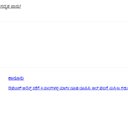
ಡಸದೃಶ ಪಾರು!
ಕಾನೂನು
ಡಿಜಿಟಲ್ ಅರೆಸ್ಟ್ ತಡೆಗೆ 4 ವಾರಗಳಲ್ಲಿ ಮಾರ್ಗಸೂಚಿ ರೂಪಿಸಿ: ಆರ್ ಬಿಐಗೆ ಸುಪ್ರೀಂ ಗಡ