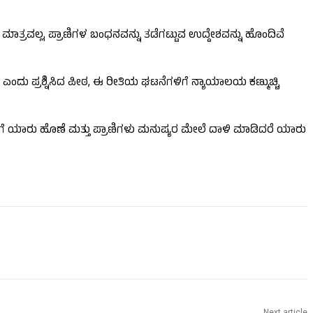
ಾತ್ರವಲ್ಲ, ಪ್ರಾಣಿಗಳ ಬಂಧನವನ್ನು ತಡೆಗಟ್ಟುವ ಉದ್ದೇಶವನ್ನು ಹೊಂದಿವೆ
ಎಂದು ಪ್ರಶ್ನಿಸಿದ ಪೀಠ, ಈ ರೀತಿಯ ಘಟನೆಗಳಿಗೆ ನ್ಯಾಯಾಲಯ ಕಣ್ಮುಚ್ಚಿ
 ನೋವಿಗೆ ಯಾರು ಹೊಣೆ ಮತ್ತು ಪ್ರಾಣಿಗಳು ಮನುಷ್ಯರ ಮೇಲೆ ದಾಳಿ ಮಾಡಿದರೆ ಯಾರು
Next article