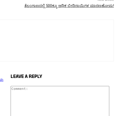
ತೆಲಂಗಾಣದಲ್ಲಿ 500ಕ್ಕೂ ಅಧಿಕ ಬೀದಿನಾಯಿಗಳ ಮಾರಣಹೋಮ!
LEAVE A REPLY
ುವು
Com