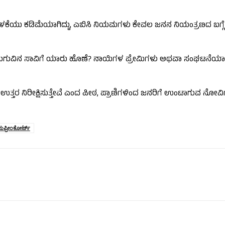
 ಬಳಕೆಯು ಕಡಿಮೆಯಾಗಿದ್ದು, ಎಬಿಸಿ ನಿಯಮಗಳು ಕೇವಲ ಜನನ ನಿಯಂತ್ರಣದ ಬಗ್ಗೆ ಮ
 ವರ್ಷದ ಮಗುವಿನ ಸಾವಿಗೆ ಯಾರು ಹೊಣೆ? ನಾಯಿಗಳ ಪ್ರೇಮಿಗಳು ಅಥವಾ ಸಂಘಟನೆಯಾ 
 ನಾವು ಉತ್ತರ ನಿರೀಕ್ಷಿಸುತ್ತೇವೆ ಎಂದ ಪೀಠ, ಪ್ರಾಣಿಗಳಿಂದ ಜನರಿಗೆ ಉಂಟಾಗುವ
ಸುಪ್ರೀಂಕೋರ್ಟ್