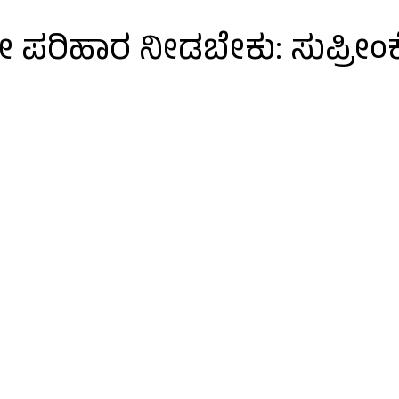
ರವೇ ಪರಿಹಾರ ನೀಡಬೇಕು: ಸುಪ್ರ