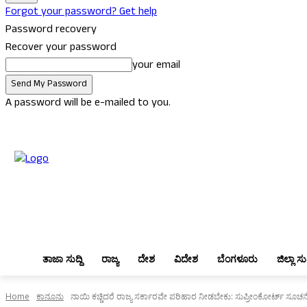
Forgot your password? Get help
Password recovery
Recover your password
your email
A password will be e-mailed to you.
Thursday, August 6, 2026
Sign in / Join
ತಾಜಾ ಸುದ್ದಿ
ರಾಜ್ಯ
ದೇಶ
ವಿದ
ತಾಜಾ ಸುದ್ದಿ
ರಾಜ್ಯ
ದೇಶ
ವಿದೇಶ
ಬೆಂಗಳೂರು
ಜಿಲ್ಲಾ ಸುದ
Home
ಕಾನೂನು
ನಾಯಿ ಕಚ್ಚಿದರೆ ರಾಜ್ಯ ಸರ್ಕಾರವೇ ಪರಿಹಾರ ನೀಡಬೇಕು: ಸುಪ್ರೀಂಕೋರ್ಟ್ ಸೂಚನ