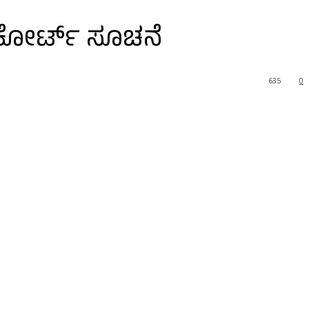
ೀಂಕೋರ್ಟ್ ಸೂಚನೆ
635
0