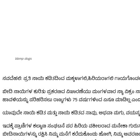
bbmp dogs
ನವದೆಹಲಿ: ಪ್ರತಿ ನಾಯಿ ಕಡಿತದಿಂದ ಮಕ್ಕಳಾಗಲಿ,ಹಿರಿಯರಾಗಲಿ ಗಾಯಗೊಂಡಲ್ಲಿ 
ಬೀದಿ ನಾಯಿಗಳ ಕುರಿತು ಪ್ರಕರಣದ ವಿಚಾರಣೆಯು ಮಂಗಳವಾರ ನ್ಯಾ ವಿಕ್ರಂ ನಾ
ಹಾವಳಿಯನ್ನು ಪರಿಹರಿಸಲು ರಾಜ್ಯಗಳು 75 ವರ್ಷಗಳಿಂದ ಏನೂ ಮಾಡಿಲ್ಲ ಎಂದು ಗಮನ
ಯಾವುದೇ ನಾಯಿ ಕಡಿತ ಮತ್ತು ನಾಯಿ ಕಡಿತದ ಸಾವು, ಅಥವಾ ಮಗು, ವಯಸ್ಕರು ಗಾ
ಇದಕ್ಕೆ ಪ್ರಾಣಿಗಳ ಕಲ್ಯಾಣ ಸಂಘಟನೆ ಪರ ಹಿರಿಯ ವಕೀಲರಾದ ಮನೇಕಾ ಗುರುಸ್
ಬೀದಿನಾಯಿಗಳನ್ನು ರಕ್ಷಿಸಿ ನಿಮ್ಮ ಮನೆಗೆ ಕರೆದುಕೊಂಡು ಹೋಗಿ, ನಿಮ್ಮ ಆವರಣದ