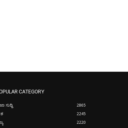
OPULAR CATEGORY
ಜಾ ಸುದ್ದಿ
2865
ೇಶ
2245
ಜ್ಯ
2220