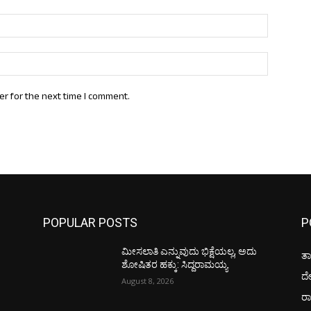
Email:*
Website:
er for the next time I comment.
POPULAR POSTS
P
ಮೀಸಲಾತಿ ಎನ್ನುವುದು ಭಿಕ್ಷೆಯಲ್ಲ, ಅದು
ತಾ
ಶೋಷಿತರ ಹಕ್ಕು: ಸಿದ್ದರಾಮಯ್ಯ
ದ
August 8, 2026
ರಾ