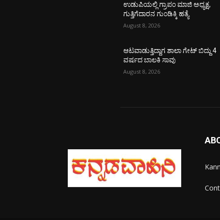
ಉಡುಪಿಯಲ್ಲಿ ಗ್ರಾಪಂ ಮಾಜಿ ಅಧ್ಯಕ್ಷ,
ಗುತ್ತಿಗೆದಾರನ ಗುಂಡಿಕ್ಕಿ ಹತ್ಯೆ
August 8, 2026
ಆಟವಾಡುತ್ತಿದ್ದಾಗ ಶಾಲಾ ಗೇಟ್‌ ಬಿದ್ದು 4
ವರ್ಷದ ಬಾಲಕಿ ಸಾವು
August 8, 2026
AB
Kann
Cont