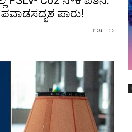
ಿ PSLV- C62 ನೌಕೆ ಪತನ:
್ರ ಪವಾಡಸದೃಶ ಪಾರು!
251
0