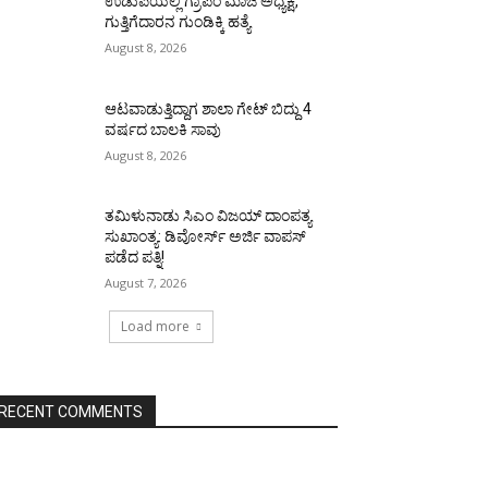
ಉಡುಪಿಯಲ್ಲಿ ಗ್ರಾಪಂ ಮಾಜಿ ಅಧ್ಯಕ್ಷ,
ಗುತ್ತಿಗೆದಾರನ ಗುಂಡಿಕ್ಕಿ ಹತ್ಯೆ
August 8, 2026
ಆಟವಾಡುತ್ತಿದ್ದಾಗ ಶಾಲಾ ಗೇಟ್‌ ಬಿದ್ದು 4
ವರ್ಷದ ಬಾಲಕಿ ಸಾವು
August 8, 2026
ತಮಿಳುನಾಡು ಸಿಎಂ ವಿಜಯ್‌ ದಾಂಪತ್ಯ
ಸುಖಾಂತ್ಯ: ಡಿವೋರ್ಸ್‌ ಅರ್ಜಿ ವಾಪಸ್‌
ಪಡೆದ ಪತ್ನಿ!
August 7, 2026
Load more
RECENT COMMENTS