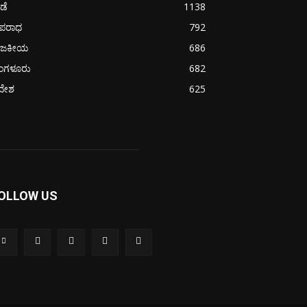
ೀಡೆ
1138
ಪರಾಧ
792
ಾಜಕೀಯ
686
ೆಂಗಳೂರು
682
ದೇಶ
625
OLLOW US