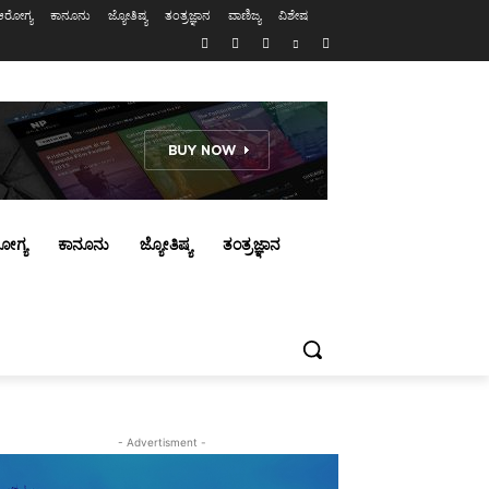
ಆರೋಗ್ಯ
ಕಾನೂನು
ಜ್ಯೋತಿಷ್ಯ
ತಂತ್ರಜ್ಞಾನ
ವಾಣಿಜ್ಯ
ವಿಶೇಷ
ೋಗ್ಯ
ಕಾನೂನು
ಜ್ಯೋತಿಷ್ಯ
ತಂತ್ರಜ್ಞಾನ
- Advertisment -