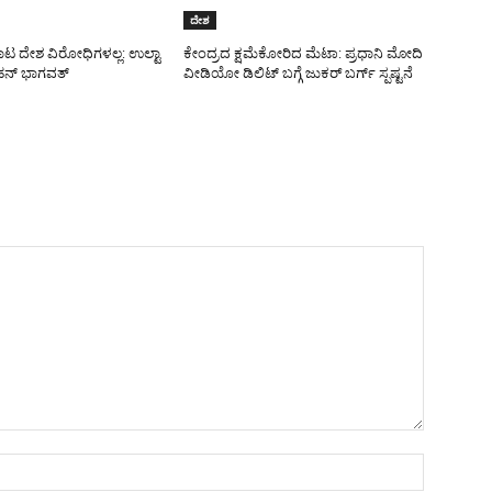
ದೇಶ
ಾಟ ದೇಶ ವಿರೋಧಿಗಳಲ್ಲ: ಉಲ್ಟಾ
ಕೇಂದ್ರದ ಕ್ಷಮೆಕೋರಿದ ಮೆಟಾ: ಪ್ರಧಾನಿ ಮೋದಿ
ನ್ ಭಾಗವತ್
ವೀಡಿಯೋ ಡಿಲಿಟ್ ಬಗ್ಗೆ ಜುಕರ್ ಬರ್ಗ್ ಸ್ಪಷ್ಟನೆ
Name:*