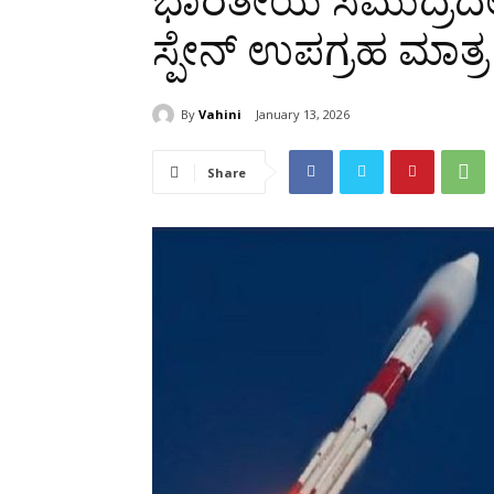
ಭಾರತೀಯ ಸಮುದ್ರದಲ್ಲ
ಸ್ಪೇನ್ ಉಪಗ್ರಹ ಮಾತ
By
Vahini
January 13, 2026
Share