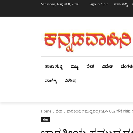
Saturday, August 8, 2026
Sign in / Join
ತಾಜಾ ಸುದ್ದಿ
ತಾಜಾ ಸುದ್ದಿ
ರಾಜ್ಯ
ದೇಶ
ವಿದೇಶ
ಬೆಂಗಳ
ವಾಣಿಜ್ಯ
ವಿಶೇಷ
Home
ದೇಶ
ಭಾರತೀಯ ಸಮುದ್ರದಲ್ಲಿ PSLV- C62 ನೌಕೆ ಪತನ: 
ದೇಶ