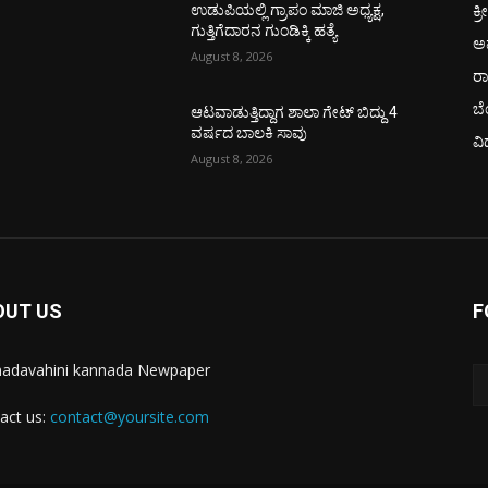
ಕ್ರ
ಉಡುಪಿಯಲ್ಲಿ ಗ್ರಾಪಂ ಮಾಜಿ ಅಧ್ಯಕ್ಷ,
ಗುತ್ತಿಗೆದಾರನ ಗುಂಡಿಕ್ಕಿ ಹತ್ಯೆ
ಅ
August 8, 2026
ರ
ಬ
ಆಟವಾಡುತ್ತಿದ್ದಾಗ ಶಾಲಾ ಗೇಟ್‌ ಬಿದ್ದು 4
ವರ್ಷದ ಬಾಲಕಿ ಸಾವು
ವಿ
August 8, 2026
OUT US
F
adavahini kannada Newpaper
act us:
contact@yoursite.com