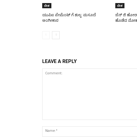
ದೇಶ
ದೇಶ
ಯುಪಿಐ ಪೇಮೆಂಟ್ ಗೆ ಶುಲ್ಕ: ಮಸೂದೆ
ಜೆನ್ ಜಿ ಹೋರ
ಅಂಗೀಕಾರ
ಹೊಡೆದ ಮೋಹ
LEAVE A REPLY
Comment: