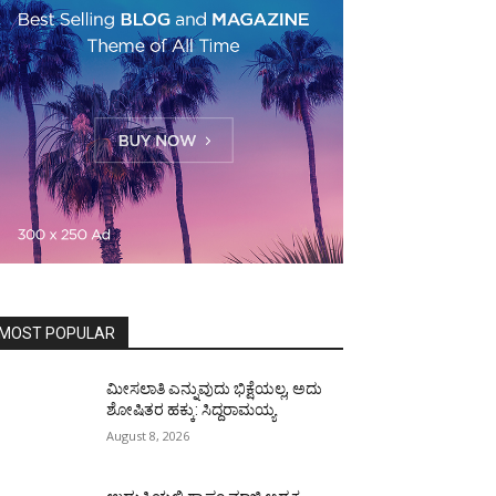
MOST POPULAR
ಮೀಸಲಾತಿ ಎನ್ನುವುದು ಭಿಕ್ಷೆಯಲ್ಲ, ಅದು
ಶೋಷಿತರ ಹಕ್ಕು: ಸಿದ್ದರಾಮಯ್ಯ
August 8, 2026