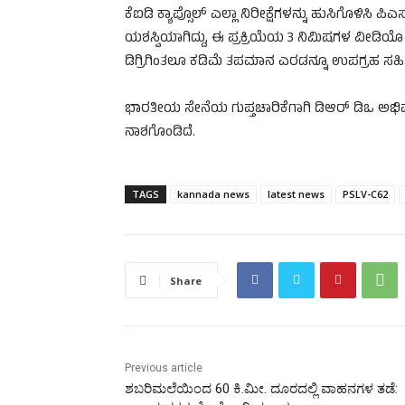
ಕೆಐಡಿ ಕ್ಯಾಪ್ಸೊಲ್ ಎಲ್ಲಾ ನಿರೀಕ್ಷೆಗಳನ್ನು ಹುಸಿಗೊಳಿಸಿ
ಯಶಸ್ವಿಯಾಗಿದ್ದು, ಈ ಪ್ರಕ್ರಿಯೆಯ 3 ನಿಮಿಷಗಳ ವೀಡಿಯೊ
ಡಿಗ್ರಿಗಿಂತಲೂ ಕಡಿಮೆ ತಪಮಾನ ಎರಡನ್ನೂ ಉಪಗ್ರಹ ಸಹಿಸ
ಭಾರತೀಯ ಸೇನೆಯ ಗುಪ್ತಚಾರಿಕೆಗಾಗಿ ಡಿಆರ್ ಡಿಒ ಅಭಿವೃ
ನಾಶಗೊಂಡಿದೆ.
TAGS
kannada news
latest news
PSLV-C62
Share
Previous article
ಶಬರಿಮಲೆಯಿಂದ 60 ಕಿ.ಮೀ. ದೂರದಲ್ಲಿ ವಾಹನಗಳ ತಡೆ: