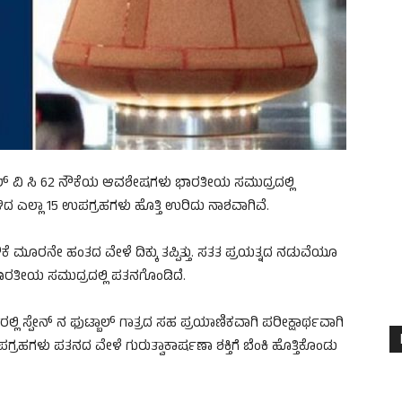
್ ವಿ ಸಿ 62 ನೌಕೆಯ ಆವಶೇಷಗಳು ಭಾರತೀಯ ಸಮುದ್ರದಲ್ಲಿ
ದ ಎಲ್ಲಾ 15 ಉಪಗ್ರಹಗಳು ಹೊತ್ತಿ ಉರಿದು ನಾಶವಾಗಿವೆ.
ೆ ಮೂರನೇ ಹಂತದ ವೇಳೆ ದಿಕ್ಕು ತಪ್ಪಿತ್ತು. ಸತತ ಪ್ರಯತ್ನದ ನಡುವೆಯೂ
ಭಾರತೀಯ ಸಮುದ್ರದಲ್ಲಿ ಪತನಗೊಂಡಿದೆ.
ರಲ್ಲಿ ಸ್ಪೇನ್ ನ ಫುಟ್ಬಾಲ್ ಗಾತ್ರದ ಸಹ ಪ್ರಯಾಣಿಕವಾಗಿ ಪರೀಕ್ಷಾರ್ಥವಾಗಿ
ಹಗಳು ಪತನದ ವೇಳೆ ಗುರುತ್ವಾಕಾರ್ಷಣಾ ಶಕ್ತಿಗೆ ಬೆಂಕಿ ಹೊತ್ತಿಕೊಂಡು