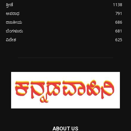
ಕ್ರೀಡೆ
1138
ಅಪರಾಧ
791
ರಾಜಕೀಯ
686
ಬೆಂಗಳೂರು
681
ವಿದೇಶ
625
ABOUT US