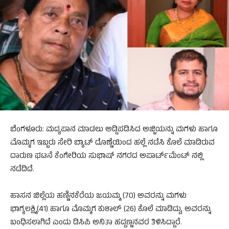
ಬೆಂಗಳೂರು: ಮದ್ಯಪಾನ ಮಾಡಲು ಅಡ್ಡಿಪಡಿಸಿದ ಅಜ್ಜಿಯನ್ನು ಮಗಳು ಹಾಗೂ
ಮೊಮ್ಮಗ ಇಬ್ಬರು ಸೇರಿ ಬ್ಯಾಟ್ ದೊಣ್ಣೆಯಿಂದ ಹಲ್ಲೆ ನಡೆಸಿ ಕೊಲೆ‌ ಮಾಡಿರುವ
ದಾರುಣ ಘಟನೆ ಕೆಂಗೇರಿಯ ಸುಭಾಷ್ ನಗರದ ಅಪಾರ್ಟ್‌ಮೆಂಟ್ ನಲ್ಲಿ
ನಡೆದಿದೆ.
ಹಾಸನ ಜಿಲ್ಲೆಯ ಹಣ್ಣಿನಕೆರೆಯ ಜಯಮ್ಮ (70) ಅವರನ್ನು ಮಗಳು
ಭಾಗ್ಯಲಕ್ಷ್ಮಿ(41) ಹಾಗೂ ಮೊಮ್ಮಗ ಕುಶಾಲ್ (26) ಕೊಲೆ ಮಾಡಿದ್ದು, ಅವರನ್ನು
ಬಂಧಿಸಲಾಗಿದೆ ಎಂದು ಡಿಸಿಪಿ ಅನಿತಾ ಹದ್ದಣ್ಣನವರ ತಿಳಿಸಿದ್ದಾರೆ.