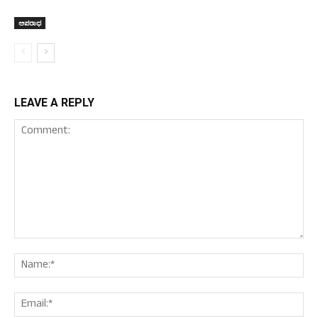
ಅಪರಾಧ
LEAVE A REPLY
Comment:
Nam
Ema