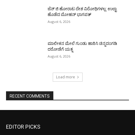
ಜೆನ್ ಜಿ ಹೋರಾಟ ದೇಶ ವಿರೋಧಿಗಳಲ್ಲ: ಉಲ್ಟಾ
ಹೊಡೆದ ಮೋಹನ್ ಭಾಗವತ್
August 6, 2026
ಮಾಲೀಕನ ಮೇಲೆ ಗುಂಡು ಹಾರಿಸಿ ಚಿನ್ನದಂಗಡಿ
ದರೋಡೆಗೆ ಯತ್ನ
August 6, 2026
Load more
RECENT COMMENTS
EDITOR PICKS