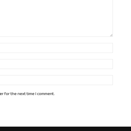
Name:*
Email:*
Website:
er for the next time I comment.