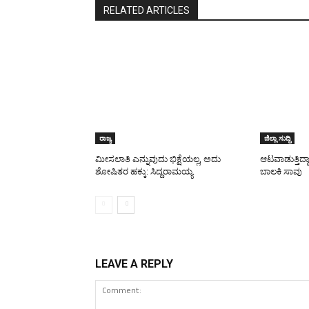
RELATED ARTICLES
ರಾಜ್ಯ
ಜಿಲ್ಲಾ ಸುದ್ದಿ
ಮೀಸಲಾತಿ ಎನ್ನುವುದು ಭಿಕ್ಷೆಯಲ್ಲ, ಅದು
ಆಟವಾಡುತ್ತಿದ್ದ
ಶೋಷಿತರ ಹಕ್ಕು: ಸಿದ್ದರಾಮಯ್ಯ
ಬಾಲಕಿ ಸಾವು
LEAVE A REPLY