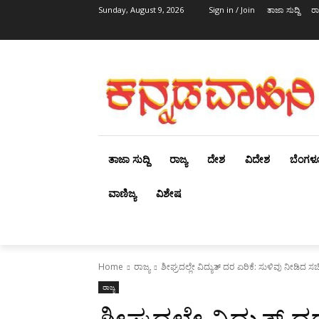
Sunday, August 9, 2026
Sign in / Join
ತಾಜಾ ಸುದ್ದಿ
ರಾ
ತಾಜಾ ಸುದ್ದಿ
ರಾಜ್ಯ
ದೇಶ
ವಿದೇಶ
ಬೆಂಗಳ
ವಾಣಿಜ್ಯ
ವಿಶೇಷ
Home
ರಾಜ್ಯ
ಶೀಘ್ರದಲ್ಲೇ ವಿದ್ಯುತ್ ದರ ಏರಿಕೆ: ಸುಳಿವು ನೀಡಿ
ರಾಜ್ಯ