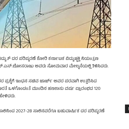
ಯುತ್ ದರ ಪರಿಷ್ಕರಣೆ ಕೋರಿ ಕರ್ನಾಟಕ ವಿದ್ಯುಚ್ಛಕ್ತಿ ನಿಯಂತ್ರಣ
 ಎನ್.ಎಸ್.ಬೋಸರಾಜು ಅವರು ಸೋಮವಾರ ಮೇಲ್ಮನೆಯಲ್ಲಿ ತಿಳಿಸಿದರು.
 ಪ್ರಶ್ನೆಗೆ ಇಂಧನ ಸಚಿವ ಜಾರ್ಜ್ ಅವರ ಪರವಾಗಿ ಉತ್ತರಿಸಿದ
ೊರತೆ ಒಳಗೊಂಡಂತೆ ಮುಂದಿನ ಹಣಕಾಸು ವರ್ಷ ಪ್ರಾರಂಭದ 120
ಹೇಳಿದರು.
ಾಲಿನಿಂದ 2027-28 ಸಾಲಿನವರೆಗೂ ಬಹುವಾರ್ಷಿಕ ದರ ಪರಿಷ್ಕರಣೆ