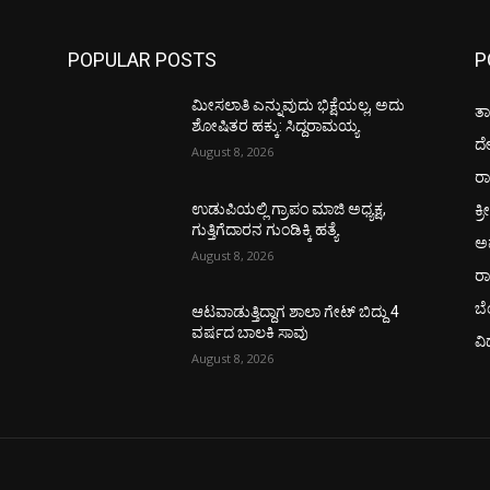
POPULAR POSTS
P
ಮೀಸಲಾತಿ ಎನ್ನುವುದು ಭಿಕ್ಷೆಯಲ್ಲ, ಅದು
ತಾ
ಶೋಷಿತರ ಹಕ್ಕು: ಸಿದ್ದರಾಮಯ್ಯ
ದ
August 8, 2026
ರಾ
ಕ್ರ
ಉಡುಪಿಯಲ್ಲಿ ಗ್ರಾಪಂ ಮಾಜಿ ಅಧ್ಯಕ್ಷ,
ಗುತ್ತಿಗೆದಾರನ ಗುಂಡಿಕ್ಕಿ ಹತ್ಯೆ
ಅ
August 8, 2026
ರ
ಬ
ಆಟವಾಡುತ್ತಿದ್ದಾಗ ಶಾಲಾ ಗೇಟ್‌ ಬಿದ್ದು 4
ವರ್ಷದ ಬಾಲಕಿ ಸಾವು
ವಿ
August 8, 2026