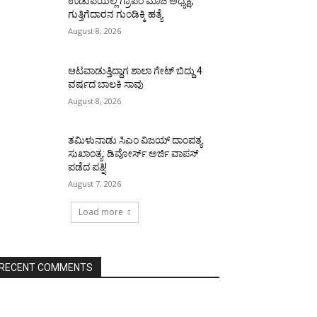
ಉಡುಪಿಯಲ್ಲಿ ಗ್ರಾಪಂ ಮಾಜಿ ಅಧ್ಯಕ್ಷ,
ಗುತ್ತಿಗೆದಾರನ ಗುಂಡಿಕ್ಕಿ ಹತ್ಯೆ
August 8, 2026
ಆಟವಾಡುತ್ತಿದ್ದಾಗ ಶಾಲಾ ಗೇಟ್‌ ಬಿದ್ದು 4
ವರ್ಷದ ಬಾಲಕಿ ಸಾವು
August 8, 2026
ತಮಿಳುನಾಡು ಸಿಎಂ ವಿಜಯ್‌ ದಾಂಪತ್ಯ
ಸುಖಾಂತ್ಯ: ಡಿವೋರ್ಸ್‌ ಅರ್ಜಿ ವಾಪಸ್‌
ಪಡೆದ ಪತ್ನಿ!
August 7, 2026
Load more
RECENT COMMENTS