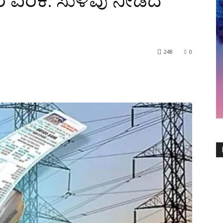
ದರ ಏರಿಕೆ: ಸುಳಿವು ನೀಡಿದ
248
0