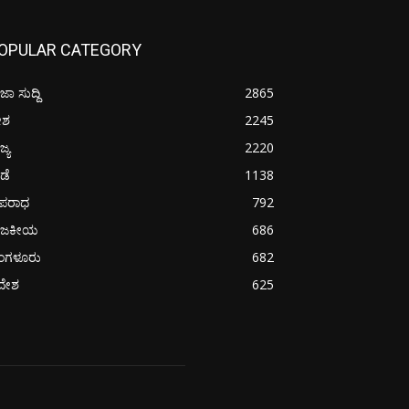
OPULAR CATEGORY
ಜಾ ಸುದ್ದಿ
2865
ೇಶ
2245
ಜ್ಯ
2220
ೀಡೆ
1138
ಪರಾಧ
792
ಾಜಕೀಯ
686
ೆಂಗಳೂರು
682
ದೇಶ
625