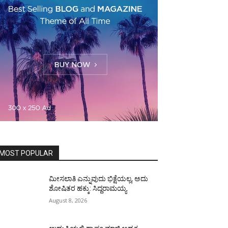
MOST POPULAR
ಮೀಸಲಾತಿ ಎನ್ನುವುದು ಭಿಕ್ಷೆಯಲ್ಲ, ಅದು
ಶೋಷಿತರ ಹಕ್ಕು: ಸಿದ್ದರಾಮಯ್ಯ
August 8, 2026