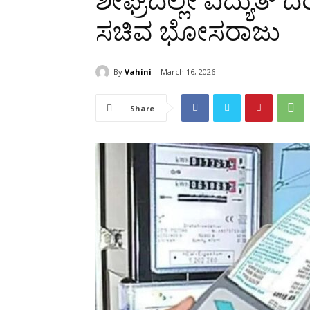
ಶೀಘ್ರದಲ್ಲೇ ವಿದ್ಯುತ್ 
ಸಚಿವ ಭೋಸರಾಜು
By
Vahini
March 16, 2026
Share