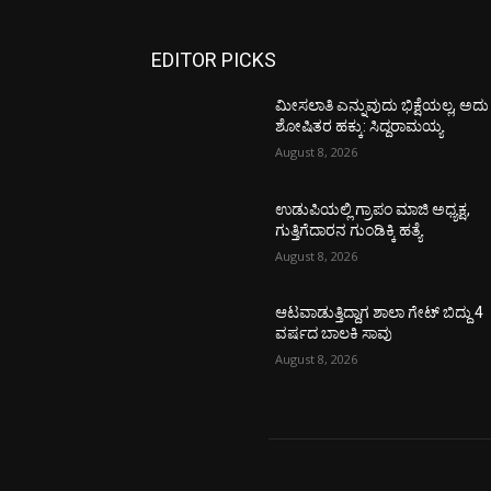
EDITOR PICKS
ಮೀಸಲಾತಿ ಎನ್ನುವುದು ಭಿಕ್ಷೆಯಲ್ಲ, ಅದು
ಶೋಷಿತರ ಹಕ್ಕು: ಸಿದ್ದರಾಮಯ್ಯ
August 8, 2026
ಉಡುಪಿಯಲ್ಲಿ ಗ್ರಾಪಂ ಮಾಜಿ ಅಧ್ಯಕ್ಷ,
ಗುತ್ತಿಗೆದಾರನ ಗುಂಡಿಕ್ಕಿ ಹತ್ಯೆ
August 8, 2026
ಆಟವಾಡುತ್ತಿದ್ದಾಗ ಶಾಲಾ ಗೇಟ್‌ ಬಿದ್ದು 4
ವರ್ಷದ ಬಾಲಕಿ ಸಾವು
August 8, 2026